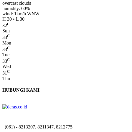
overcast clouds
humidity: 60%
wind: 1km/h WNW
H 30 • L 30
C
32
Sun
C
33
Mon
C
33
Tue
C
33
Wed
C
31
Thu
HUBUNGI KAMI
(061) - 8213207, 8211347, 8212775