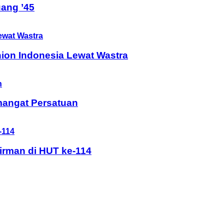
ang ’45
ion Indonesia Lewat Wastra
mangat Persatuan
rman di HUT ke-114