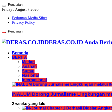
Friday , August 7 2026
Pedoman Media Siber
Privacy Policy
DERAS.CO.ID Anda Berh
Beranda
BERITA
Medan
Asahan
Sumut
Nasional
Internasional
INALUM Dorong Jurnalisme Lingkungan mela
2 weeks yang lalu