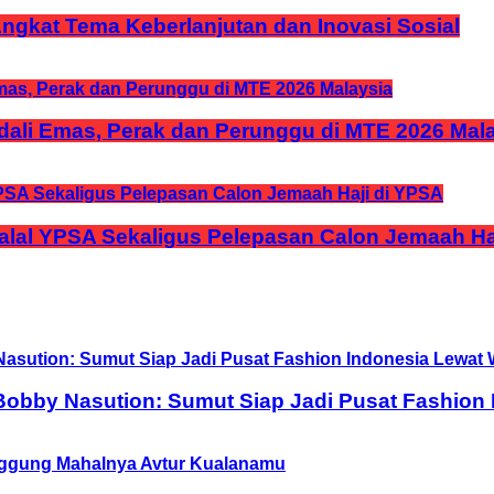
 Angkat Tema Keberlanjutan dan Inovasi Sosial
ali Emas, Perak dan Perunggu di MTE 2026 Mal
halal YPSA Sekaligus Pelepasan Calon Jemaah Ha
obby Nasution: Sumut Siap Jadi Pusat Fashion 