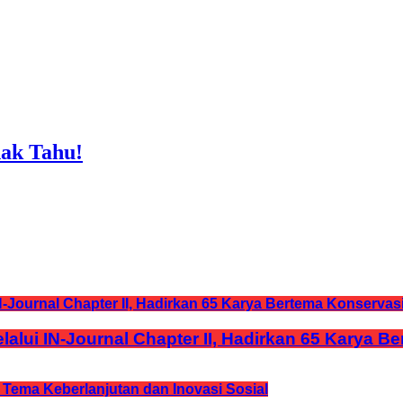
ak Tahu!
lui IN-Journal Chapter II, Hadirkan 65 Karya B