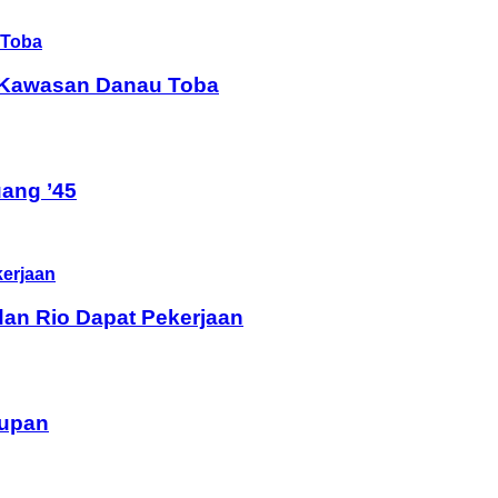
i Kawasan Danau Toba
ang ’45
dan Rio Dapat Pekerjaan
dupan