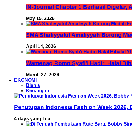
IN-Journal Chapter 1 Berhasil Digelar,
May 15, 2026
SMA Shafiyyatul Amaliyyah Borong Med
April 14, 2026
Wamenag Romo Syafi’i Hadiri Halal Bi
March 27, 2026
EKONOMI
Bisnis
Keuangan
Penutupan Indonesia Fashion Week 2026, B
4 days yang lalu