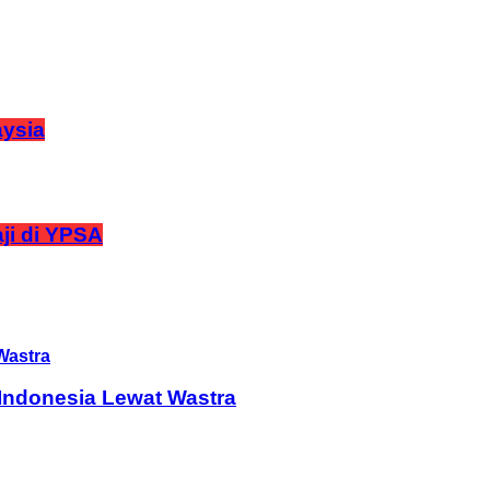
aysia
ji di YPSA
Indonesia Lewat Wastra