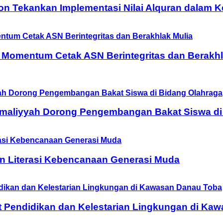
on Tekankan Implementasi Nilai Alquran dalam 
 Momentum Cetak ASN Berintegritas dan Berakhl
Amaliyyah Dorong Pengembangan Bakat Siswa di
n Literasi Kebencanaan Generasi Muda
t Pendidikan dan Kelestarian Lingkungan di Ka