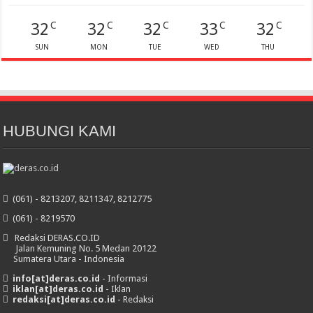
32
32
32
33
32
C
C
C
C
C
SUN
MON
TUE
WED
THU
HUBUNGI KAMI
(061) - 8213207, 8211347, 8212775
(061) - 8219570
Redaksi DERAS.CO.ID
Jalan Kemuning No. 5 Medan 20122
Sumatera Utara - Indonesia
info[at]deras.co.id
- Informasi
iklan[at]deras.co.id
- Iklan
redaksi[at]deras.co.id
- Redaksi