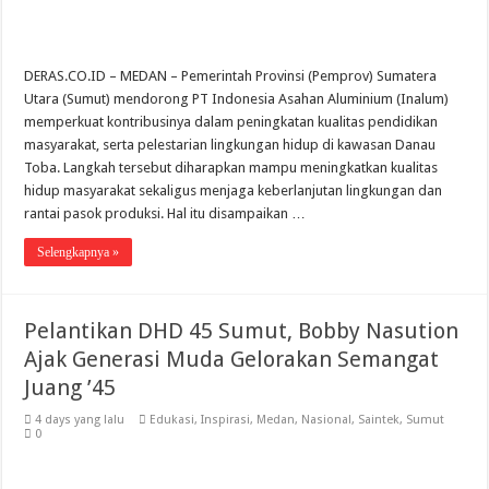
DERAS.CO.ID – MEDAN – Pemerintah Provinsi (Pemprov) Sumatera
Utara (Sumut) mendorong PT Indonesia Asahan Aluminium (Inalum)
memperkuat kontribusinya dalam peningkatan kualitas pendidikan
masyarakat, serta pelestarian lingkungan hidup di kawasan Danau
Toba. Langkah tersebut diharapkan mampu meningkatkan kualitas
hidup masyarakat sekaligus menjaga keberlanjutan lingkungan dan
rantai pasok produksi. Hal itu disampaikan …
Selengkapnya »
Pelantikan DHD 45 Sumut, Bobby Nasution
Ajak Generasi Muda Gelorakan Semangat
Juang ’45
4 days yang lalu
Edukasi
,
Inspirasi
,
Medan
,
Nasional
,
Saintek
,
Sumut
0