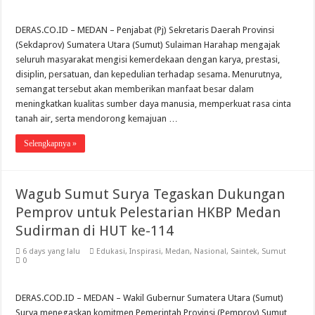
DERAS.CO.ID – MEDAN – Penjabat (Pj) Sekretaris Daerah Provinsi
(Sekdaprov) Sumatera Utara (Sumut) Sulaiman Harahap mengajak
seluruh masyarakat mengisi kemerdekaan dengan karya, prestasi,
disiplin, persatuan, dan kepedulian terhadap sesama. Menurutnya,
semangat tersebut akan memberikan manfaat besar dalam
meningkatkan kualitas sumber daya manusia, memperkuat rasa cinta
tanah air, serta mendorong kemajuan …
Selengkapnya »
Wagub Sumut Surya Tegaskan Dukungan
Pemprov untuk Pelestarian HKBP Medan
Sudirman di HUT ke-114
6 days yang lalu
Edukasi
,
Inspirasi
,
Medan
,
Nasional
,
Saintek
,
Sumut
0
DERAS.COD.ID – MEDAN – Wakil Gubernur Sumatera Utara (Sumut)
Surya menegaskan komitmen Pemerintah Provinsi (Pemprov) Sumut