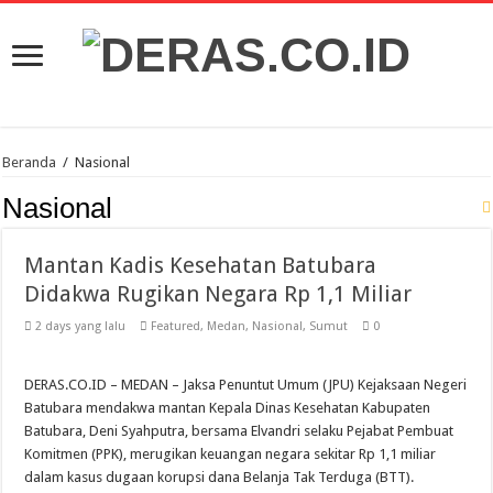
Beranda
/
Nasional
Nasional
Mantan Kadis Kesehatan Batubara
Didakwa Rugikan Negara Rp 1,1 Miliar
2 days yang lalu
Featured
,
Medan
,
Nasional
,
Sumut
0
DERAS.CO.ID – MEDAN – Jaksa Penuntut Umum (JPU) Kejaksaan Negeri
Batubara mendakwa mantan Kepala Dinas Kesehatan Kabupaten
Batubara, Deni Syahputra, bersama Elvandri selaku Pejabat Pembuat
Komitmen (PPK), merugikan keuangan negara sekitar Rp 1,1 miliar
dalam kasus dugaan korupsi dana Belanja Tak Terduga (BTT).