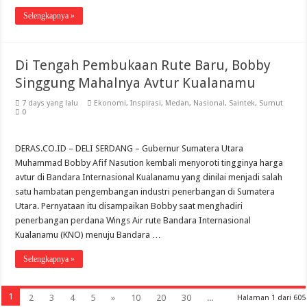
Selengkapnya »
Di Tengah Pembukaan Rute Baru, Bobby
Singgung Mahalnya Avtur Kualanamu
7 days yang lalu
Ekonomi
,
Inspirasi
,
Medan
,
Nasional
,
Saintek
,
Sumut
0
DERAS.CO.ID – DELI SERDANG – Gubernur Sumatera Utara
Muhammad Bobby Afif Nasution kembali menyoroti tingginya harga
avtur di Bandara Internasional Kualanamu yang dinilai menjadi salah
satu hambatan pengembangan industri penerbangan di Sumatera
Utara. Pernyataan itu disampaikan Bobby saat menghadiri
penerbangan perdana Wings Air rute Bandara Internasional
Kualanamu (KNO) menuju Bandara …
Selengkapnya »
1
2
3
4
5
»
10
20
30
...
Halaman 1 dari 605