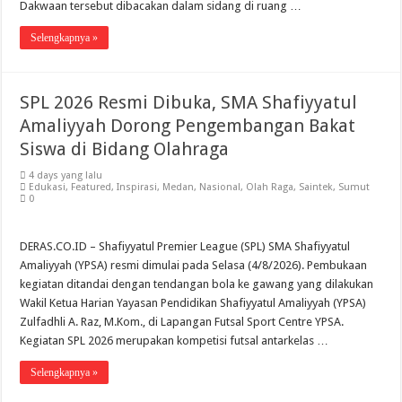
Dakwaan tersebut dibacakan dalam sidang di ruang …
Selengkapnya »
SPL 2026 Resmi Dibuka, SMA Shafiyyatul
Amaliyyah Dorong Pengembangan Bakat
Siswa di Bidang Olahraga
4 days yang lalu
Edukasi
,
Featured
,
Inspirasi
,
Medan
,
Nasional
,
Olah Raga
,
Saintek
,
Sumut
0
DERAS.CO.ID – Shafiyyatul Premier League (SPL) SMA Shafiyyatul
Amaliyyah (YPSA) resmi dimulai pada Selasa (4/8/2026). Pembukaan
kegiatan ditandai dengan tendangan bola ke gawang yang dilakukan
Wakil Ketua Harian Yayasan Pendidikan Shafiyyatul Amaliyyah (YPSA)
Zulfadhli A. Raz, M.Kom., di Lapangan Futsal Sport Centre YPSA.
Kegiatan SPL 2026 merupakan kompetisi futsal antarkelas …
Selengkapnya »