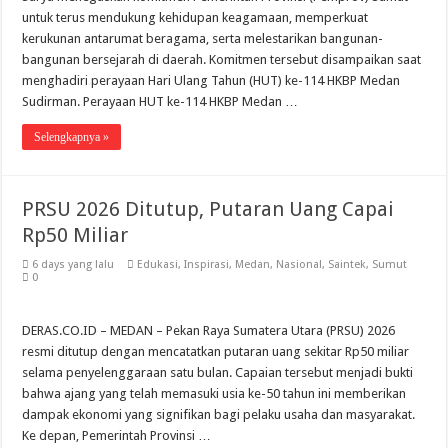
untuk terus mendukung kehidupan keagamaan, memperkuat
kerukunan antarumat beragama, serta melestarikan bangunan-
bangunan bersejarah di daerah. Komitmen tersebut disampaikan saat
menghadiri perayaan Hari Ulang Tahun (HUT) ke-114 HKBP Medan
Sudirman. Perayaan HUT ke-114 HKBP Medan …
Selengkapnya »
PRSU 2026 Ditutup, Putaran Uang Capai
Rp50 Miliar
6 days yang lalu
Edukasi
,
Inspirasi
,
Medan
,
Nasional
,
Saintek
,
Sumut
0
DERAS.CO.ID – MEDAN – Pekan Raya Sumatera Utara (PRSU) 2026
resmi ditutup dengan mencatatkan putaran uang sekitar Rp50 miliar
selama penyelenggaraan satu bulan. Capaian tersebut menjadi bukti
bahwa ajang yang telah memasuki usia ke-50 tahun ini memberikan
dampak ekonomi yang signifikan bagi pelaku usaha dan masyarakat.
Ke depan, Pemerintah Provinsi …