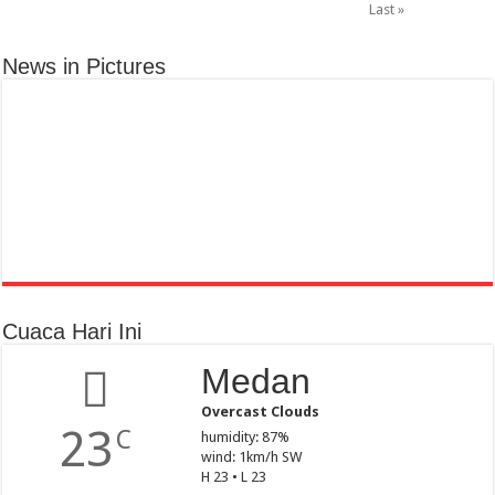
Last »
News in Pictures
Cuaca Hari Ini
Medan
Overcast Clouds
23
C
humidity: 87%
wind: 1km/h SW
H 23 • L 23