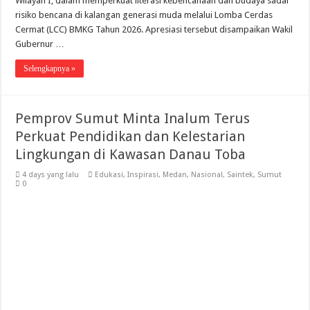
Wilayah I, dalam memperkuat literasi kebencanaan dan budaya sadar
risiko bencana di kalangan generasi muda melalui Lomba Cerdas
Cermat (LCC) BMKG Tahun 2026. Apresiasi tersebut disampaikan Wakil
Gubernur …
Selengkapnya »
Pemprov Sumut Minta Inalum Terus
Perkuat Pendidikan dan Kelestarian
Lingkungan di Kawasan Danau Toba
4 days yang lalu
Edukasi
,
Inspirasi
,
Medan
,
Nasional
,
Saintek
,
Sumut
0