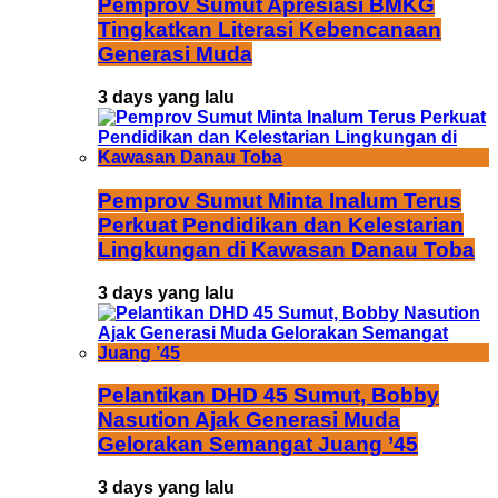
Pemprov Sumut Apresiasi BMKG
Tingkatkan Literasi Kebencanaan
Generasi Muda
3 days yang lalu
Pemprov Sumut Minta Inalum Terus
Perkuat Pendidikan dan Kelestarian
Lingkungan di Kawasan Danau Toba
3 days yang lalu
Pelantikan DHD 45 Sumut, Bobby
Nasution Ajak Generasi Muda
Gelorakan Semangat Juang ’45
3 days yang lalu