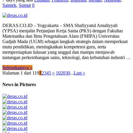
Saintek
,
Sumut
0
DERAS.CO.ID – Yogyakarta – SMA Shafiyyatul Amaliyyah
(YPSA) menjalin Perjanjian Kerja Sama (PKS) dengan Fakultas
Matematika dan Ilmu Pengetahuan Alam (FMIPA) Universitas
Gadjah Mada (UGM) sebagai langkah strategis dalam memperkuat
mutu pendidikan, meningkatkan kompetensi guru, serta
mempersiapkan lulusan yang unggul dan mampu menjawab
tantangan perkembangan sains, teknologi, dan kebutuhan industri …
Selengkapnya »
Halaman 1 dari 119
1
2
3
4
5
»
10
20
30
...
Last »
News in Pictures