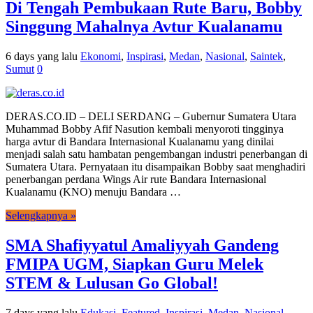
Di Tengah Pembukaan Rute Baru, Bobby
Singgung Mahalnya Avtur Kualanamu
6 days yang lalu
Ekonomi
,
Inspirasi
,
Medan
,
Nasional
,
Saintek
,
Sumut
0
DERAS.CO.ID – DELI SERDANG – Gubernur Sumatera Utara
Muhammad Bobby Afif Nasution kembali menyoroti tingginya
harga avtur di Bandara Internasional Kualanamu yang dinilai
menjadi salah satu hambatan pengembangan industri penerbangan di
Sumatera Utara. Pernyataan itu disampaikan Bobby saat menghadiri
penerbangan perdana Wings Air rute Bandara Internasional
Kualanamu (KNO) menuju Bandara …
Selengkapnya »
SMA Shafiyyatul Amaliyyah Gandeng
FMIPA UGM, Siapkan Guru Melek
STEM & Lulusan Go Global!
7 days yang lalu
Edukasi
,
Featured
,
Inspirasi
,
Medan
,
Nasional
,