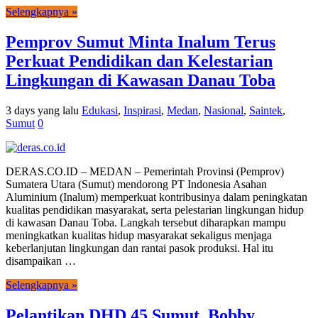
Selengkapnya »
Pemprov Sumut Minta Inalum Terus
Perkuat Pendidikan dan Kelestarian
Lingkungan di Kawasan Danau Toba
3 days yang lalu
Edukasi
,
Inspirasi
,
Medan
,
Nasional
,
Saintek
,
Sumut
0
DERAS.CO.ID – MEDAN – Pemerintah Provinsi (Pemprov)
Sumatera Utara (Sumut) mendorong PT Indonesia Asahan
Aluminium (Inalum) memperkuat kontribusinya dalam peningkatan
kualitas pendidikan masyarakat, serta pelestarian lingkungan hidup
di kawasan Danau Toba. Langkah tersebut diharapkan mampu
meningkatkan kualitas hidup masyarakat sekaligus menjaga
keberlanjutan lingkungan dan rantai pasok produksi. Hal itu
disampaikan …
Selengkapnya »
Pelantikan DHD 45 Sumut, Bobby