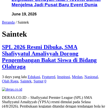
Menjelma Jadi Pusat Baru Event Dunia
June 19, 2026
Beranda
/
Saintek
Saintek
SPL 2026 Resmi Dibuka, SMA
Shafiyyatul Amaliyyah Dorong
Pengembangan Bakat Siswa di Bidang
Olahraga
3 days yang lalu
Edukasi
,
Featured
,
Inspirasi
,
Medan
,
Nasional
,
Olah Raga
,
Saintek
,
Sumut
0
DERAS.CO.ID – Shafiyyatul Premier League (SPL) SMA
Shafiyyatul Amaliyyah (YPSA) resmi dimulai pada Selasa
(4/8/2026). Pembukaan kegiatan ditandai dengan tendangan bola ke