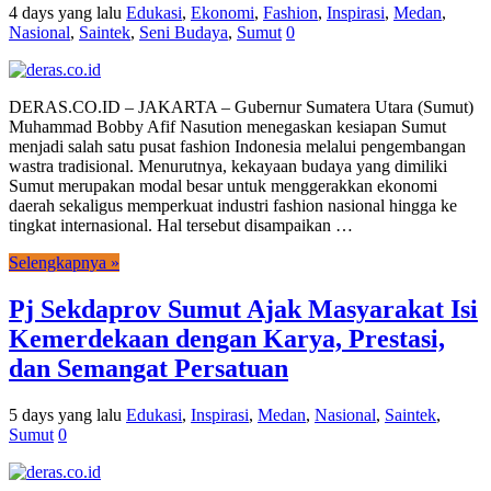
4 days yang lalu
Edukasi
,
Ekonomi
,
Fashion
,
Inspirasi
,
Medan
,
Nasional
,
Saintek
,
Seni Budaya
,
Sumut
0
DERAS.CO.ID – JAKARTA – Gubernur Sumatera Utara (Sumut)
Muhammad Bobby Afif Nasution menegaskan kesiapan Sumut
menjadi salah satu pusat fashion Indonesia melalui pengembangan
wastra tradisional. Menurutnya, kekayaan budaya yang dimiliki
Sumut merupakan modal besar untuk menggerakkan ekonomi
daerah sekaligus memperkuat industri fashion nasional hingga ke
tingkat internasional. Hal tersebut disampaikan …
Selengkapnya »
Pj Sekdaprov Sumut Ajak Masyarakat Isi
Kemerdekaan dengan Karya, Prestasi,
dan Semangat Persatuan
5 days yang lalu
Edukasi
,
Inspirasi
,
Medan
,
Nasional
,
Saintek
,
Sumut
0