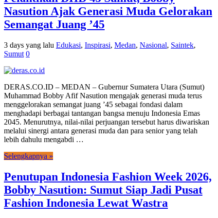
Nasution Ajak Generasi Muda Gelorakan
Semangat Juang ’45
3 days yang lalu
Edukasi
,
Inspirasi
,
Medan
,
Nasional
,
Saintek
,
Sumut
0
DERAS.CO.ID – MEDAN – Gubernur Sumatera Utara (Sumut)
Muhammad Bobby Afif Nasution mengajak generasi muda terus
menggelorakan semangat juang ’45 sebagai fondasi dalam
menghadapi berbagai tantangan bangsa menuju Indonesia Emas
2045. Menurutnya, nilai-nilai perjuangan tersebut harus diwariskan
melalui sinergi antara generasi muda dan para senior yang telah
lebih dahulu mengabdi …
Selengkapnya »
Penutupan Indonesia Fashion Week 2026,
Bobby Nasution: Sumut Siap Jadi Pusat
Fashion Indonesia Lewat Wastra