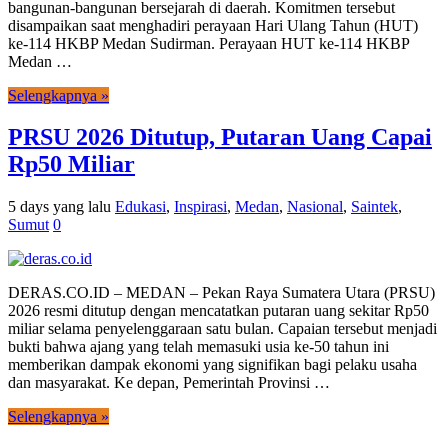
bangunan-bangunan bersejarah di daerah. Komitmen tersebut
disampaikan saat menghadiri perayaan Hari Ulang Tahun (HUT)
ke-114 HKBP Medan Sudirman. Perayaan HUT ke-114 HKBP
Medan …
Selengkapnya »
PRSU 2026 Ditutup, Putaran Uang Capai
Rp50 Miliar
5 days yang lalu
Edukasi
,
Inspirasi
,
Medan
,
Nasional
,
Saintek
,
Sumut
0
DERAS.CO.ID – MEDAN – Pekan Raya Sumatera Utara (PRSU)
2026 resmi ditutup dengan mencatatkan putaran uang sekitar Rp50
miliar selama penyelenggaraan satu bulan. Capaian tersebut menjadi
bukti bahwa ajang yang telah memasuki usia ke-50 tahun ini
memberikan dampak ekonomi yang signifikan bagi pelaku usaha
dan masyarakat. Ke depan, Pemerintah Provinsi …
Selengkapnya »