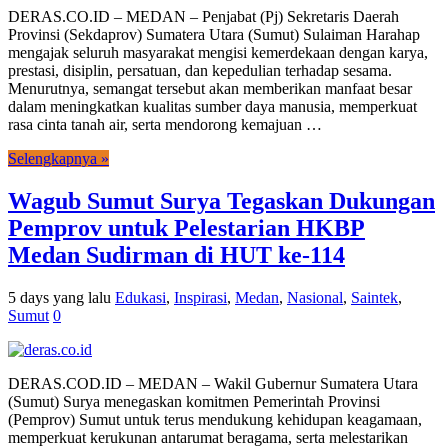
DERAS.CO.ID – MEDAN – Penjabat (Pj) Sekretaris Daerah
Provinsi (Sekdaprov) Sumatera Utara (Sumut) Sulaiman Harahap
mengajak seluruh masyarakat mengisi kemerdekaan dengan karya,
prestasi, disiplin, persatuan, dan kepedulian terhadap sesama.
Menurutnya, semangat tersebut akan memberikan manfaat besar
dalam meningkatkan kualitas sumber daya manusia, memperkuat
rasa cinta tanah air, serta mendorong kemajuan …
Selengkapnya »
Wagub Sumut Surya Tegaskan Dukungan
Pemprov untuk Pelestarian HKBP
Medan Sudirman di HUT ke-114
5 days yang lalu
Edukasi
,
Inspirasi
,
Medan
,
Nasional
,
Saintek
,
Sumut
0
DERAS.COD.ID – MEDAN – Wakil Gubernur Sumatera Utara
(Sumut) Surya menegaskan komitmen Pemerintah Provinsi
(Pemprov) Sumut untuk terus mendukung kehidupan keagamaan,
memperkuat kerukunan antarumat beragama, serta melestarikan