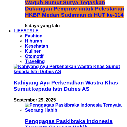
Wagub Sumut Surya Tegaskan
Dukungan Pemprov untuk Pelestarian
HKBP Medan Sudirman di HUT ke-114
5 days yang lalu
LIFESTYLE
Fashion
Hiburan
Kesehatan
Kuliner
Otomotif
Traveling
Kahiyang Ayu Perkenalkan Wastra Khas
Sumut kepada Istri Dubes AS
September 29, 2025
Penggagas Paskibraka Indonesia