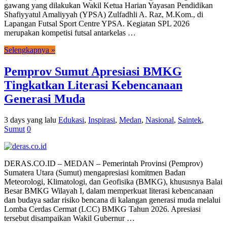
gawang yang dilakukan Wakil Ketua Harian Yayasan Pendidikan
Shafiyyatul Amaliyyah (YPSA) Zulfadhli A. Raz, M.Kom., di
Lapangan Futsal Sport Centre YPSA. Kegiatan SPL 2026
merupakan kompetisi futsal antarkelas …
Selengkapnya »
Pemprov Sumut Apresiasi BMKG
Tingkatkan Literasi Kebencanaan
Generasi Muda
3 days yang lalu
Edukasi
,
Inspirasi
,
Medan
,
Nasional
,
Saintek
,
Sumut
0
DERAS.CO.ID – MEDAN – Pemerintah Provinsi (Pemprov)
Sumatera Utara (Sumut) mengapresiasi komitmen Badan
Meteorologi, Klimatologi, dan Geofisika (BMKG), khususnya Balai
Besar BMKG Wilayah I, dalam memperkuat literasi kebencanaan
dan budaya sadar risiko bencana di kalangan generasi muda melalui
Lomba Cerdas Cermat (LCC) BMKG Tahun 2026. Apresiasi
tersebut disampaikan Wakil Gubernur …