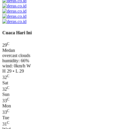
Cuaca Hari Ini
C
29
Medan
overcast clouds
humidity: 66%
wind: 0km/h W
H 29 • L 29
C
32
Sat
C
32
Sun
C
33
Mon
C
33
Tue
C
31