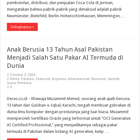
pembotolan, distribusi, dan penjualan Coca-Cola di Jerman,
mengatakan bahwa pabrik-pabrik yang dimaksud adalah pabrik
Neumünster, Bielefeld, Berlin-Hohenschönhausen, Memmingen, …
Selengkapnya »
Anak Berusia 13 Tahun Asal Pakistan
Menjadi Salah Satu Pakar AI Termuda di
Dunia
October 3, 2024
Berita
,
Edukasi
,
Featured
,
Inspirasi
,
Internasional
,
Nasional
,
Saintek
,
Suara Pembaca
0
Deras.co.id – Khawaja Muzammil Ahmed, seorang anak ajaib berusia
13 tahun dari Gulshan-e-Iqbal, Karachi, tengah membuat gebrakan di
dunia ilmu komputer dengan prestasinya yang luar biasa. Muzammil
memperoleh Sertifikasi Oracle yang terhormat untuk “OCI Generative
AI Certified Professional,” yang menjadikannya sebagai pakar
termuda di Pakistan dalam bidang AI generative, kutip …