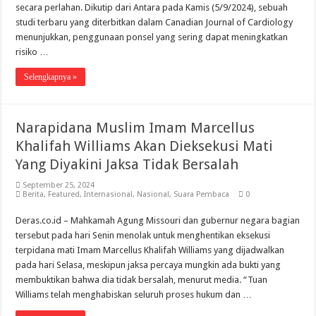
secara perlahan. Dikutip dari Antara pada Kamis (5/9/2024), sebuah
studi terbaru yang diterbitkan dalam Canadian Journal of Cardiology
menunjukkan, penggunaan ponsel yang sering dapat meningkatkan
risiko …
Selengkapnya »
Narapidana Muslim Imam Marcellus
Khalifah Williams Akan Dieksekusi Mati
Yang Diyakini Jaksa Tidak Bersalah
September 25, 2024
Berita
,
Featured
,
Internasional
,
Nasional
,
Suara Pembaca
0
Deras.co.id – Mahkamah Agung Missouri dan gubernur negara bagian
tersebut pada hari Senin menolak untuk menghentikan eksekusi
terpidana mati Imam Marcellus Khalifah Williams yang dijadwalkan
pada hari Selasa, meskipun jaksa percaya mungkin ada bukti yang
membuktikan bahwa dia tidak bersalah, menurut media. “Tuan
Williams telah menghabiskan seluruh proses hukum dan …