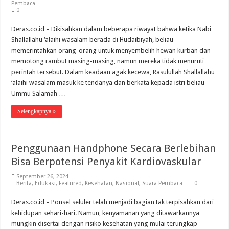
Pembaca
0
Deras.co.id – Dikisahkan dalam beberapa riwayat bahwa ketika Nabi
Shallallahu ‘alaihi wasalam berada di Hudaibiyah, beliau
memerintahkan orang-orang untuk menyembelih hewan kurban dan
memotong rambut masing-masing, namun mereka tidak menuruti
perintah tersebut. Dalam keadaan agak kecewa, Rasulullah Shallallahu
‘alaihi wasalam masuk ke tendanya dan berkata kepada istri beliau
Ummu Salamah …
Selengkapnya »
Penggunaan Handphone Secara Berlebihan
Bisa Berpotensi Penyakit Kardiovaskular
September 26, 2024
Berita
,
Edukasi
,
Featured
,
Kesehatan
,
Nasional
,
Suara Pembaca
0
Deras.co.id – Ponsel seluler telah menjadi bagian tak terpisahkan dari
kehidupan sehari-hari. Namun, kenyamanan yang ditawarkannya
mungkin disertai dengan risiko kesehatan yang mulai terungkap