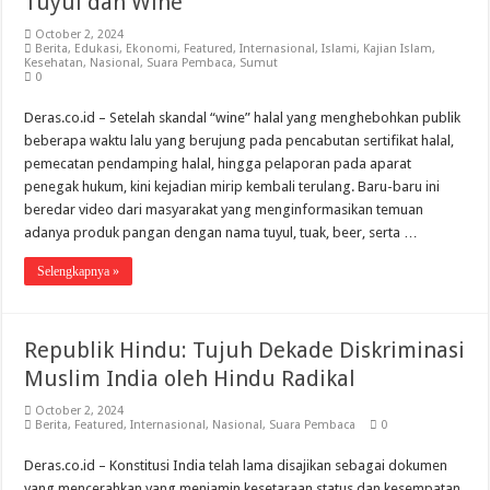
Tuyul dan Wine
October 2, 2024
Berita
,
Edukasi
,
Ekonomi
,
Featured
,
Internasional
,
Islami
,
Kajian Islam
,
Kesehatan
,
Nasional
,
Suara Pembaca
,
Sumut
0
Deras.co.id – Setelah skandal “wine” halal yang menghebohkan publik
beberapa waktu lalu yang berujung pada pencabutan sertifikat halal,
pemecatan pendamping halal, hingga pelaporan pada aparat
penegak hukum, kini kejadian mirip kembali terulang. Baru-baru ini
beredar video dari masyarakat yang menginformasikan temuan
adanya produk pangan dengan nama tuyul, tuak, beer, serta …
Selengkapnya »
Republik Hindu: Tujuh Dekade Diskriminasi
Muslim India oleh Hindu Radikal
October 2, 2024
Berita
,
Featured
,
Internasional
,
Nasional
,
Suara Pembaca
0
Deras.co.id – Konstitusi India telah lama disajikan sebagai dokumen
yang mencerahkan yang menjamin kesetaraan status dan kesempatan