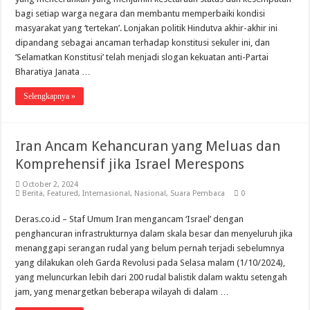
bagi setiap warga negara dan membantu memperbaiki kondisi
masyarakat yang ‘tertekan’. Lonjakan politik Hindutva akhir-akhir ini
dipandang sebagai ancaman terhadap konstitusi sekuler ini, dan
‘Selamatkan Konstitusi’ telah menjadi slogan kekuatan anti-Partai
Bharatiya Janata …
Selengkapnya »
Iran Ancam Kehancuran yang Meluas dan
Komprehensif jika Israel Merespons
October 2, 2024
Berita
,
Featured
,
Internasional
,
Nasional
,
Suara Pembaca
0
Deras.co.id – Staf Umum Iran mengancam ‘Israel’ dengan
penghancuran infrastrukturnya dalam skala besar dan menyeluruh jika
menanggapi serangan rudal yang belum pernah terjadi sebelumnya
yang dilakukan oleh Garda Revolusi pada Selasa malam (1/10/2024),
yang meluncurkan lebih dari 200 rudal balistik dalam waktu setengah
jam, yang menargetkan beberapa wilayah di dalam …