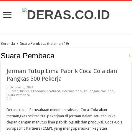
Beranda
/
Suara Pembaca
(halaman 19)
Suara Pembaca
Jerman Tutup Lima Pabrik Coca Cola dan
Pangkas 500 Pekerja
October 3, 2024
Berita
,
Bisnis
,
Ekonomi
,
Featured
,
Internasional
,
Keuangan
,
Nasional
,
Suara Pembaca
0
Deras.co.id – Perusahaan minuman raksasa Coca-Cola akan
memangkas sekitar 500 pekerjaan di Jerman dalam satu tahun ke
depan dengan menutup lima pabrik logistik dan produksi. Coca-Cola
Europacific Partners (CCEP), yang mengoperasikan kegiatan