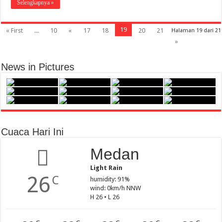
Selengkapnya »
19
« First
...
10
«
17
18
20
21
Halaman 19 dari 21
»
News in Pictures
Cuaca Hari Ini
Medan
Light Rain
26
C
humidity: 91%
wind: 0km/h NNW
H 26 • L 26