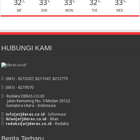
32
33
33
32
33
C
C
C
C
C
SAT
SUN
MON
TUE
WED
HUBUNGI KAMI
(061) - 8213207, 8211347, 8212775
(061) - 8219570
Redaksi DERAS.CO.ID
Jalan Kemuning No. 5 Medan 20122
Sumatera Utara - Indonesia
info[at]deras.co.id
- Informasi
iklan[at]deras.co.id
- Iklan
redaksi[at]deras.co.id
- Redaksi
Berita Terbaru