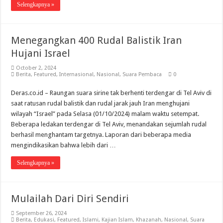
Selengkapnya »
Menegangkan 400 Rudal Balistik Iran
Hujani Israel
October 2, 2024
Berita
,
Featured
,
Internasional
,
Nasional
,
Suara Pembaca
0
Deras.co.id – Raungan suara sirine tak berhenti terdengar di Tel Aviv di
saat ratusan rudal balistik dan rudal jarak jauh Iran menghujani
wilayah “Israel” pada Selasa (01/10/2024) malam waktu setempat.
Beberapa ledakan terdengar di Tel Aviv, menandakan sejumlah rudal
berhasil menghantam targetnya. Laporan dari beberapa media
mengindikasikan bahwa lebih dari …
Selengkapnya »
Mulailah Dari Diri Sendiri
September 26, 2024
Berita
,
Edukasi
,
Featured
,
Islami
,
Kajian Islam
,
Khazanah
,
Nasional
,
Suara