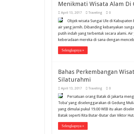
Menikmati Wisata Alam Di 
April 13, 2017
Traveling
0
Objek wisata Sungai Ule di Kabupaten 
air yang jernih. Dibanding kebanyakan sun
putih indah yang terbentuk secara alami. A
keberadaan mereka di sana dengan mencebu
Selengkapnya »
Bahas Perkembangan Wisat
Silaturahmi
April 13, 2017
Traveling
0
Persatuan orang Batak di Jakarta men
Toba’ yang diselenggarakan di Gedung Mulia
yang dimulai pukul 19.00 WIB itu akan diseli
Batak seperti Rita Butar-Butar dan Viktor Hu
Selengkapnya »