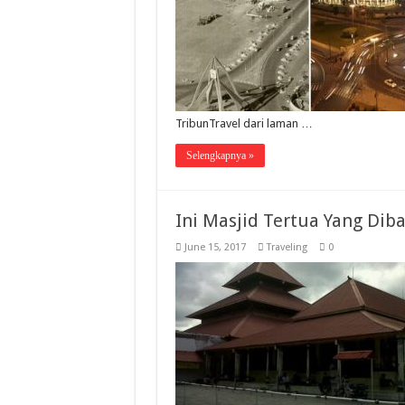
TribunTravel dari laman …
Selengkapnya »
Ini Masjid Tertua Yang Di
June 15, 2017
Traveling
0