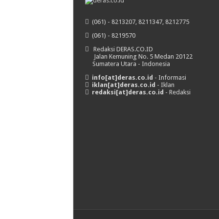
(061) - 8213207, 8211347, 8212775
(061) - 8219570
Redaksi DERAS.CO.ID
Jalan Kemuning No. 5 Medan 20122
Sumatera Utara - Indonesia
info[at]deras.co.id
- Informasi
iklan[at]deras.co.id
- Iklan
redaksi[at]deras.co.id
- Redaksi