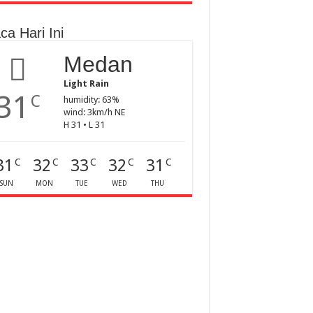
ca Hari Ini
Medan
Light Rain
31
C
humidity: 63%
wind: 3km/h NE
H 31 • L 31
31
32
33
32
31
C
C
C
C
C
SUN
MON
TUE
WED
THU