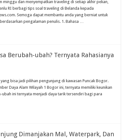
m minggu dan menyempatkan traveling di setiap akhir pekan,
u RI berbagi tips soal traveling di Belanda kepada
nnews.com. Semoga dapat membantu anda yang berniat untuk
s berdasarkan pengalaman penulis. 1. Bahasa …
isa Berubah-ubah? Ternyata Rahasianya
yang bisa jadi pilihan pengunjung di kawasan Puncak Bogor.
ber Daya Alam Wilayah 1 Bogor‎ ini, ternyata memiliki keunikan
-ubah ini ternyata menjadi daya tarik tersendiri bagi para
gunjung Dimanjakan Mal, Waterpark, Dan