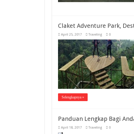
Claket Adventure Park, De
April 25, 2017
Traveling
0
Selengkapnya »
Panduan Lengkap Bagi Anda
April 18, 2017
Traveling
0