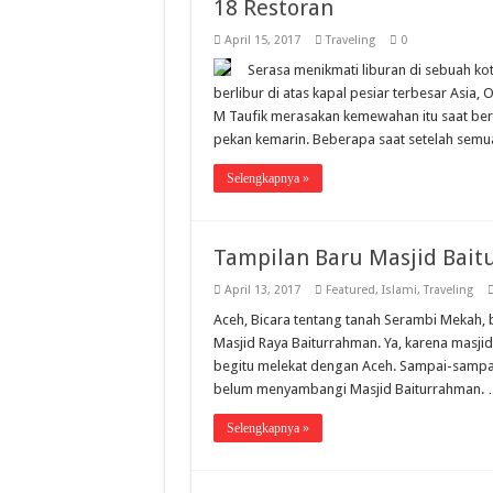
18 Restoran
April 15, 2017
Traveling
0
Serasa menikmati liburan di sebuah ko
berlibur di atas kapal pesiar terbesar Asia
M Taufik merasakan kemewahan itu saat ber
pekan kemarin. Beberapa saat setelah se
Selengkapnya »
Tampilan Baru Masjid Bait
April 13, 2017
Featured
,
Islami
,
Traveling
Aceh, Bicara tentang tanah Serambi Mekah, b
Masjid Raya Baiturrahman. Ya, karena masj
begitu melekat dengan Aceh. Sampai-sampai,
belum menyambangi Masjid Baiturrahman.
Selengkapnya »