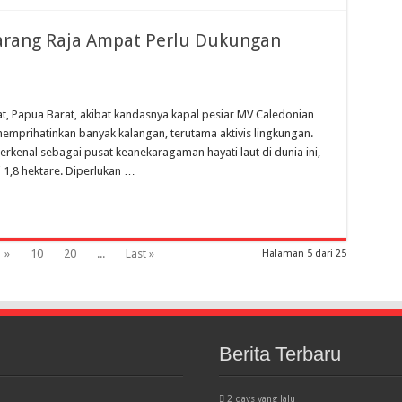
arang Raja Ampat Perlu Dukungan
, Papua Barat, akibat kandasnya kapal pesiar MV Caledonian
 memprihatinkan banyak kalangan, terutama aktivis lingkungan.
rkenal sebagai pusat keanekaragaman hayati laut di dunia ini,
1,8 hektare. Diperlukan …
»
10
20
...
Last »
Halaman 5 dari 25
Berita Terbaru
2 days yang lalu