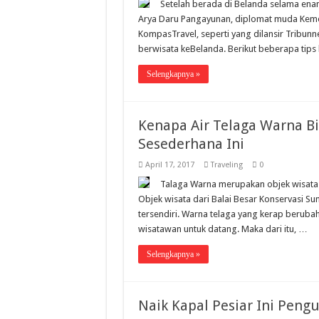
Setelah berada di Belanda selama ena
Arya Daru Pangayunan, diplomat muda Kemenl
KompasTravel, seperti yang dilansir Tribu
berwisata keBelanda. Berikut beberapa tip
Selengkapnya »
Kenapa Air Telaga Warna B
Sesederhana Ini
April 17, 2017
Traveling
0
Talaga Warna merupakan objek wisata 
Objek wisata dari Balai Besar Konservasi Sum
tersendiri. ‎Warna telaga yang kerap berubah
wisatawan untuk datang. Maka dari itu, …
Selengkapnya »
Naik Kapal Pesiar Ini Pen