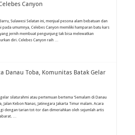
Celebes Canyon
Barru, Sulawesi Selatan ini, menjual pesona alam bebatuan dan
gai pada umumnya, Celebes Canyon memiliki hamparan batu kars
ir yang jernih membuat pengunjung tak bisa melewatkan
rkan diri. Celebes Canyon raih …
a Danau Toba, Komunitas Batak Gelar
ggelar silaturahmi atau pertemuan bertema ‘Semalam di Danau
, Jalan Kebon Nanas, Jatinegara Jakarta Timur malam. Acara
ngi dengan tarian tot-tor dan dimeriahkan oleh sejumlah artis
tabarat. …