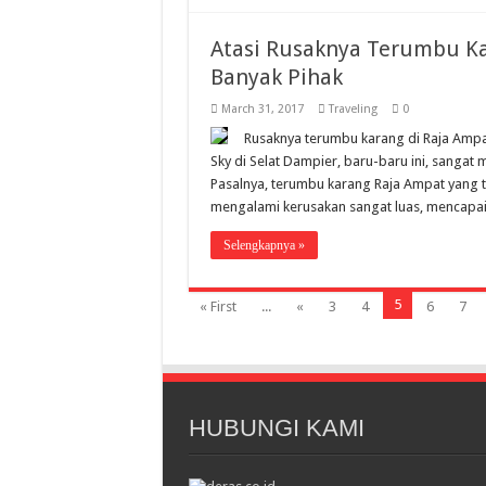
Atasi Rusaknya Terumbu K
Banyak Pihak
March 31, 2017
Traveling
0
Rusaknya terumbu karang di Raja Ampat
Sky di Selat Dampier, baru-baru ini, sangat
Pasalnya, terumbu karang Raja Ampat yang te
mengalami kerusakan sangat luas, mencapai 
Selengkapnya »
5
« First
...
«
3
4
6
7
HUBUNGI KAMI