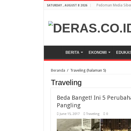
Pedoman Media Sibe
SATURDAY , AUGUST 8 2026
BERITA
EKONOMI
EDUKAS
Beranda
/
Traveling
(halaman 5)
Traveling
Beda Banget! Ini 5 Peruba
Pangling
June 15, 2017
Traveling
0