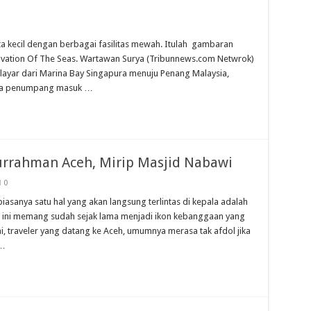
ta kecil dengan berbagai fasilitas mewah. Itulah gambaran
, Ovation Of The Seas. Wartawan Surya (Tribunnews.com Netwrok)
layar dari Marina Bay Singapura menuju Penang Malaysia,
mua penumpang masuk …
urrahman Aceh, Mirip Masjid Nabawi
0
iasanya satu hal yang akan langsung terlintas di kepala adalah
id ini memang sudah sejak lama menjadi ikon kebanggaan yang
 traveler yang datang ke Aceh, umumnya merasa tak afdol jika
 …