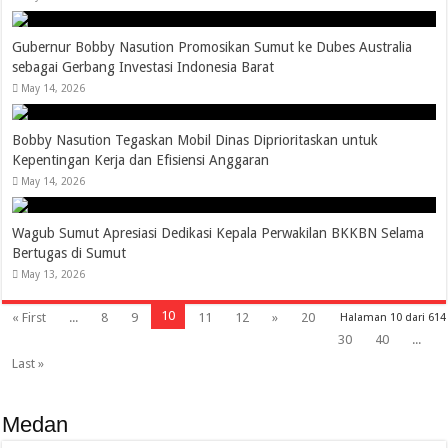
Gubernur Bobby Nasution Promosikan Sumut ke Dubes Australia
sebagai Gerbang Investasi Indonesia Barat
May 14, 2026
Bobby Nasution Tegaskan Mobil Dinas Diprioritaskan untuk
Kepentingan Kerja dan Efisiensi Anggaran
May 14, 2026
Wagub Sumut Apresiasi Dedikasi Kepala Perwakilan BKKBN Selama
Bertugas di Sumut
May 13, 2026
10
« First
...
8
9
11
12
»
20
Halaman 10 dari 614
30
40
...
Last »
Medan