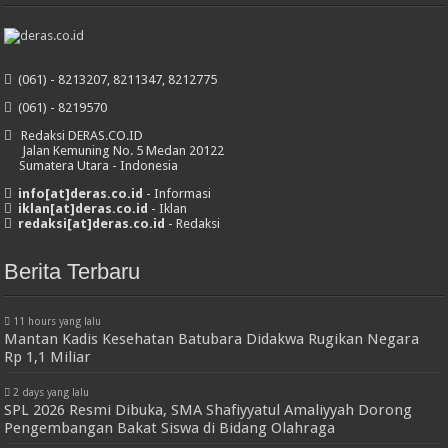
(061) - 8213207, 8211347, 8212775
(061) - 8219570
Redaksi DERAS.CO.ID
Jalan Kemuning No. 5 Medan 20122
Sumatera Utara - Indonesia
info[at]deras.co.id
- Informasi
iklan[at]deras.co.id
- Iklan
redaksi[at]deras.co.id
- Redaksi
Berita Terbaru
11 hours yang lalu
Mantan Kadis Kesehatan Batubara Didakwa Rugikan Negara
Rp 1,1 Miliar
2 days yang lalu
SPL 2026 Resmi Dibuka, SMA Shafiyyatul Amaliyyah Dorong
Pengembangan Bakat Siswa di Bidang Olahraga