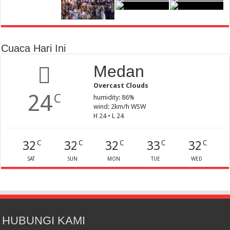
Cuaca Hari Ini
Medan
Overcast Clouds
24
C
humidity: 86%
wind: 2km/h WSW
H 24 • L 24
32
32
32
33
32
C
C
C
C
C
SAT
SUN
MON
TUE
WED
HUBUNGI KAMI