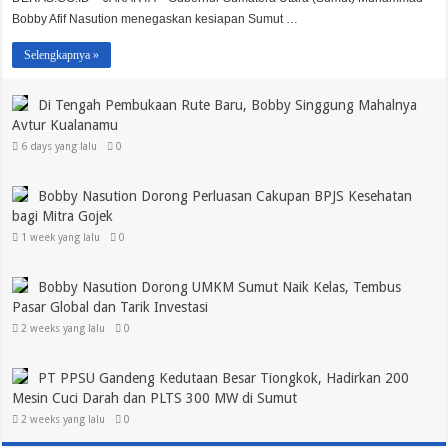
Bobby Afif Nasution menegaskan kesiapan Sumut …
Selengkapnya »
Di Tengah Pembukaan Rute Baru, Bobby Singgung Mahalnya
Avtur Kualanamu
6 days yang lalu
0
Bobby Nasution Dorong Perluasan Cakupan BPJS Kesehatan
bagi Mitra Gojek
1 week yang lalu
0
Bobby Nasution Dorong UMKM Sumut Naik Kelas, Tembus
Pasar Global dan Tarik Investasi
2 weeks yang lalu
0
PT PPSU Gandeng Kedutaan Besar Tiongkok, Hadirkan 200
Mesin Cuci Darah dan PLTS 300 MW di Sumut
2 weeks yang lalu
0