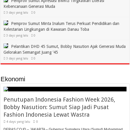
Pemprov Sumut Apresiasi BMKG Tingkatkan Literasi
Kebencanaan Generasi Muda
3 days yang lalu
0
Pemprov Sumut Minta Inalum Terus Perkuat Pendidikan dan
Kelestarian Lingkungan di Kawasan Danau Toba
3 days yang lalu
0
Pelantikan DHD 45 Sumut, Bobby Nasution Ajak Generasi Muda
Gelorakan Semangat Juang ’45
3 days yang lalu
0
Ekonomi
Penutupan Indonesia Fashion Week 2026,
Bobby Nasution: Sumut Siap Jadi Pusat
Fashion Indonesia Lewat Wastra
4 days yang lalu
0
DERAS.CO.ID – JAKARTA – Gubernur Sumatera Utara (Sumut) Muhammad