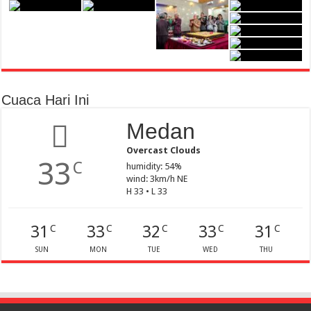
Cuaca Hari Ini
Medan
Overcast Clouds
33
C
humidity: 54%
wind: 3km/h NE
H 33 • L 33
31
33
32
33
31
C
C
C
C
C
SUN
MON
TUE
WED
THU