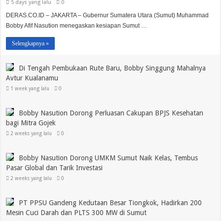
5 days yang lalu
0
DERAS.CO.ID – JAKARTA – Gubernur Sumatera Utara (Sumut) Muhammad
Bobby Afif Nasution menegaskan kesiapan Sumut …
Selengkapnya »
Di Tengah Pembukaan Rute Baru, Bobby Singgung Mahalnya
Avtur Kualanamu
1 week yang lalu
0
Bobby Nasution Dorong Perluasan Cakupan BPJS Kesehatan
bagi Mitra Gojek
2 weeks yang lalu
0
Bobby Nasution Dorong UMKM Sumut Naik Kelas, Tembus
Pasar Global dan Tarik Investasi
2 weeks yang lalu
0
PT PPSU Gandeng Kedutaan Besar Tiongkok, Hadirkan 200
Mesin Cuci Darah dan PLTS 300 MW di Sumut