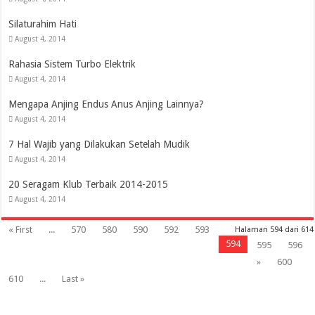
Silaturahim Hati
August 4, 2014
Rahasia Sistem Turbo Elektrik
August 4, 2014
Mengapa Anjing Endus Anus Anjing Lainnya?
August 4, 2014
7 Hal Wajib yang Dilakukan Setelah Mudik
August 4, 2014
20 Seragam Klub Terbaik 2014-2015
August 4, 2014
« First
...
570
580
590
592
593
Halaman 594 dari 614
594
595
596
»
600
610
...
Last »