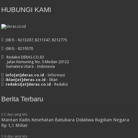
HUBUNGI KAMI
(061) - 8213207, 8211347, 8212775
(061) - 8219570
Redaksi DERAS.CO.ID
Jalan Kemuning No. 5 Medan 20122
Sumatera Utara - Indonesia
info[at]deras.co.id
- Informasi
iklan[at]deras.co.id
- Iklan
redaksi[at]deras.co.id
- Redaksi
Berita Terbaru
2 days yang lalu
Mantan Kadis Kesehatan Batubara Didakwa Rugikan Negara
Rp 1,1 Miliar
4 days yang lalu