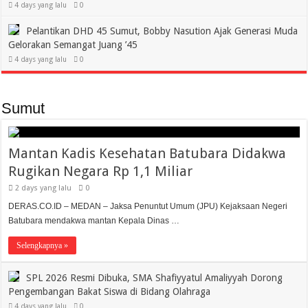
4 days yang lalu
0
Pelantikan DHD 45 Sumut, Bobby Nasution Ajak Generasi Muda
Gelorakan Semangat Juang ’45
4 days yang lalu
0
Sumut
Mantan Kadis Kesehatan Batubara Didakwa
Rugikan Negara Rp 1,1 Miliar
2 days yang lalu
0
DERAS.CO.ID – MEDAN – Jaksa Penuntut Umum (JPU) Kejaksaan Negeri
Batubara mendakwa mantan Kepala Dinas …
Selengkapnya »
SPL 2026 Resmi Dibuka, SMA Shafiyyatul Amaliyyah Dorong
Pengembangan Bakat Siswa di Bidang Olahraga
4 days yang lalu
0