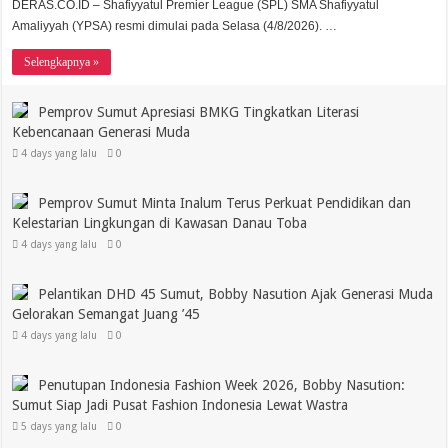
DERAS.CO.ID – Shafiyyatul Premier League (SPL) SMA Shafiyyatul
Amaliyyah (YPSA) resmi dimulai pada Selasa (4/8/2026). …
Selengkapnya »
Pemprov Sumut Apresiasi BMKG Tingkatkan Literasi
Kebencanaan Generasi Muda
4 days yang lalu
0
Pemprov Sumut Minta Inalum Terus Perkuat Pendidikan dan
Kelestarian Lingkungan di Kawasan Danau Toba
4 days yang lalu
0
Pelantikan DHD 45 Sumut, Bobby Nasution Ajak Generasi Muda
Gelorakan Semangat Juang ’45
4 days yang lalu
0
Penutupan Indonesia Fashion Week 2026, Bobby Nasution:
Sumut Siap Jadi Pusat Fashion Indonesia Lewat Wastra
5 days yang lalu
0