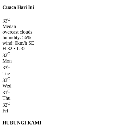
Cuaca Hari Ini
C
32
Medan
overcast clouds
humidity: 56%
wind: 0km/h SE
H 32 • L 32
C
32
Mon
C
33
Tue
C
33
Wed
C
31
Thu
C
32
Fri
HUBUNGI KAMI