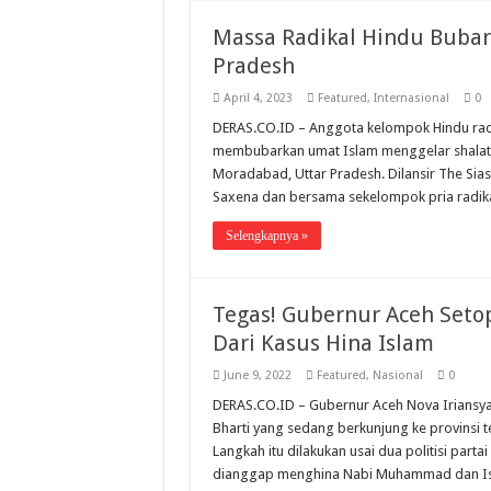
Massa Radikal Hindu Bubark
Pradesh
April 4, 2023
Featured
,
Internasional
0
DERAS.CO.ID – Anggota kelompok Hindu radi
membubarkan umat Islam menggelar shalat 
Moradabad, Uttar Pradesh. Dilansir The Sias
Saxena dan bersama sekelompok pria radi
Selengkapnya »
Tegas! Gubernur Aceh Seto
Dari Kasus Hina Islam
June 9, 2022
Featured
,
Nasional
0
DERAS.CO.ID – Gubernur Aceh Nova Iriansya
Bharti yang sedang berkunjung ke provinsi t
Langkah itu dilakukan usai dua politisi part
dianggap menghina Nabi Muhammad dan Is