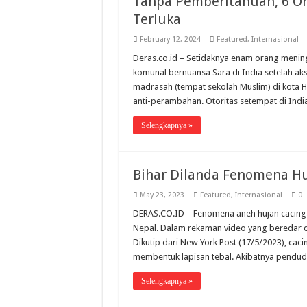
Tanpa Pemberitahuan, 6 O
Terluka
February 12, 2024
Featured
,
Internasional
Deras.co.id – Setidaknya enam orang meningg
komunal bernuansa Sara di India setelah a
madrasah (tempat sekolah Muslim) di kota 
anti-perambahan. Otoritas setempat di In
Selengkapnya »
Bihar Dilanda Fenomena Hu
May 23, 2023
Featured
,
Internasional
0
DERAS.CO.ID – Fenomena aneh hujan cacing 
Nepal. Dalam rekaman video yang beredar di
Dikutip dari New York Post (17/5/2023), cac
membentuk lapisan tebal. Akibatnya pendu
Selengkapnya »