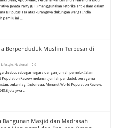
rsitas Delhi, Apoorvand, Perdana Menteri India Narendra Modi
atiya Janata Party (BJP) menggunakan retorika anti-Islam dalam
 karena BJPputus asa atas kurangnya dukungan warga India
h pemilu ini …
ra Berpenduduk Muslim Terbesar di
,
Lifestyle
,
Nasional
0
gga disebut sebagai negara dengan jumlah pemeluk Islam
ld Population Review melansir, jumlah penduduk beragama
akistan, bukan lagi Indonesia. Menurut World Population Review,
40,8 juta jiwa …
n Bangunan Masjid dan Madrasah