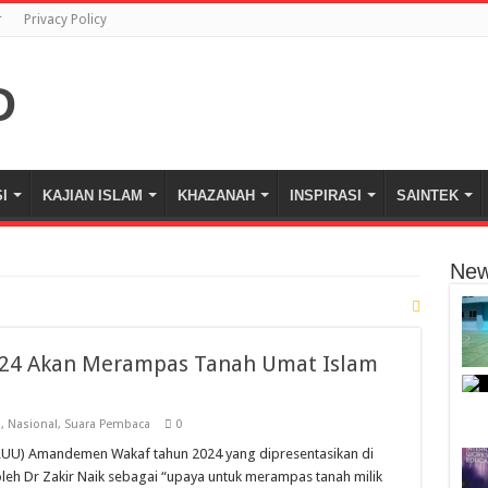
r
Privacy Policy
I
KAJIAN ISLAM
KHAZANAH
INSPIRASI
SAINTEK
New
4 Akan Merampas Tanah Umat Islam
l
,
Nasional
,
Suara Pembaca
0
UU) Amandemen Wakaf tahun 2024 yang dipresentasikan di
leh Dr Zakir Naik sebagai “upaya untuk merampas tanah milik