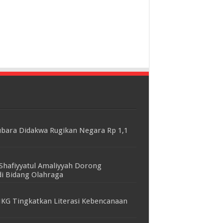
bara Didakwa Rugikan Negara Rp 1,1
Shafiyyatul Amaliyyah Dorong
i Bidang Olahraga
KG Tingkatkan Literasi Kebencanaan