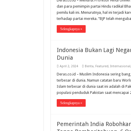
Deras.co.id – Menurut Profesor Hindi Unive
dan para pemimpin partai Hindu radikal Bhar
pemilu kali ini. Menurutnya, hal ini terjadi
terhadap partai mereka. “BJP telah menguba
Selengkapnya »
Indonesia Bukan Lagi Nega
Dunia
April 2, 2024
Berita
,
Featured
,
Internasional
Deras.co.id – Muslim Indonesia sering ban
terbesar di dunia. Namun catatan baru Wor
Islam terbesar di dunia saat ini adalah di P
populasi penduduk Pakistan saat mencapai 2
Selengkapnya »
Pemerintah India Robohka