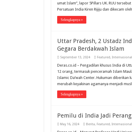
umat Islam”, lapor 5Pillars UK. RUU tersebu
Persatuan India Kiren Rijiju dan dikecam ole
Selengkapnya »
Uttar Pradesh, 2 Ustadz I
Gegara Berdakwah Islam
September 13, 2024
Featured
,
Internasiona
Deras.co.id – Pengadilan khusus India di 
12 orang, termasuk penceramah Islam Maul
Islamic Da’wah Center. Hukuman diberikan 
merubah keyakinan agamanya menjadi muslim
Selengkapnya »
Pemilu di India Jadi Peran
May 16, 2024
Berita
,
Featured
,
Internasional