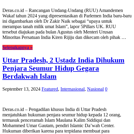
Deras.co.id – Rancangan Undang-Undang (RUU) Amandemen
Wakaf tahun 2024 yang dipresentasikan di Parlemen India baru-baru
ini digambarkan oleh Dr Zakir Naik sebagai “upaya untuk
merampas tanah milik umat Islam”, lapor 5Pillars UK. RUU
tersebut diajukan pada bulan Agustus oleh Menteri Urusan
Minoritas Persatuan India Kiren Rijiju dan dikecam oleh pihak …
Selengkapnya »
Uttar Pradesh, 2 Ustadz India Dihukum
Penjara Seumur Hidup Gegara
Berdakwah Islam
September 13, 2024
Featured
,
Internasional
,
Nasional
0
Deras.co.id – Pengadilan khusus India di Uttar Pradesh
menjatuhkan hukuman penjara seumur hidup kepada 12 orang,
termasuk penceramah Islam Maulana Kalim Siddiqui dan
Mohammed Umar Gautam, pendiri Islamic Da’wah Center.
Hukuman diberikan karena para terpidana membuat para