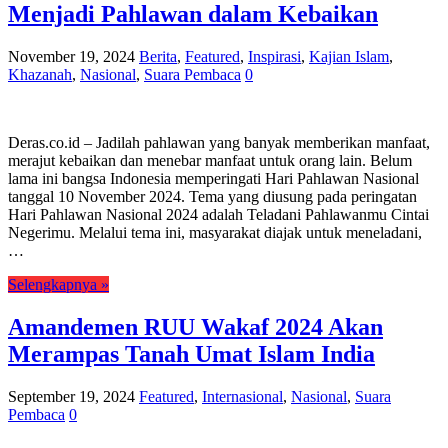
Menjadi Pahlawan dalam Kebaikan
November 19, 2024
Berita
,
Featured
,
Inspirasi
,
Kajian Islam
,
Khazanah
,
Nasional
,
Suara Pembaca
0
Deras.co.id – Jadilah pahlawan yang banyak memberikan manfaat,
merajut kebaikan dan menebar manfaat untuk orang lain. Belum
lama ini bangsa Indonesia memperingati Hari Pahlawan Nasional
tanggal 10 November 2024. Tema yang diusung pada peringatan
Hari Pahlawan Nasional 2024 adalah Teladani Pahlawanmu Cintai
Negerimu. Melalui tema ini, masyarakat diajak untuk meneladani,
…
Selengkapnya »
Amandemen RUU Wakaf 2024 Akan
Merampas Tanah Umat Islam India
September 19, 2024
Featured
,
Internasional
,
Nasional
,
Suara
Pembaca
0