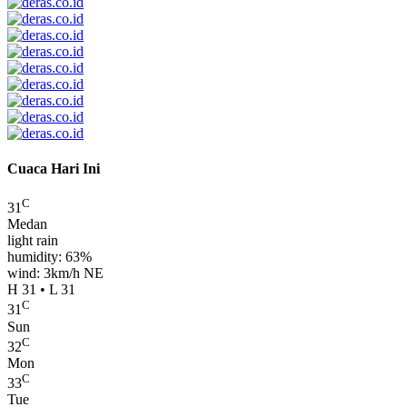
Cuaca Hari Ini
C
31
Medan
light rain
humidity: 63%
wind: 3km/h NE
H 31 • L 31
C
31
Sun
C
32
Mon
C
33
Tue