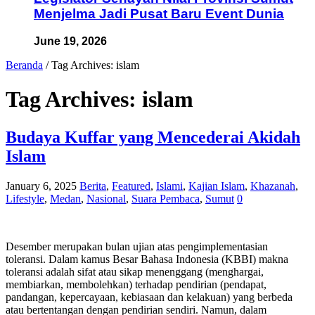
Menjelma Jadi Pusat Baru Event Dunia
June 19, 2026
Beranda
/
Tag Archives: islam
Tag Archives:
islam
Budaya Kuffar yang Mencederai Akidah
Islam
January 6, 2025
Berita
,
Featured
,
Islami
,
Kajian Islam
,
Khazanah
,
Lifestyle
,
Medan
,
Nasional
,
Suara Pembaca
,
Sumut
0
Desember merupakan bulan ujian atas pengimplementasian
toleransi. Dalam kamus Besar Bahasa Indonesia (KBBI) makna
toleransi adalah sifat atau sikap menenggang (menghargai,
membiarkan, membolehkan) terhadap pendirian (pendapat,
pandangan, kepercayaan, kebiasaan dan kelakuan) yang berbeda
atau bertentangan dengan pendirian sendiri. Namun, dalam