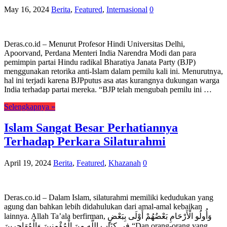
May 16, 2024
Berita
,
Featured
,
Internasional
0
Deras.co.id – Menurut Profesor Hindi Universitas Delhi,
Apoorvand, Perdana Menteri India Narendra Modi dan para
pemimpin partai Hindu radikal Bharatiya Janata Party (BJP)
menggunakan retorika anti-Islam dalam pemilu kali ini. Menurutnya,
hal ini terjadi karena BJPputus asa atas kurangnya dukungan warga
India terhadap partai mereka. “BJP telah mengubah pemilu ini …
Selengkapnya »
Islam Sangat Besar Perhatiannya
Terhadap Perkara Silaturahmi
April 19, 2024
Berita
,
Featured
,
Khazanah
0
Deras.co.id – Dalam Islam, silaturahmi memiliki kedudukan yang
agung dan bahkan lebih didahulukan dari amal-amal kebaikan
lainnya. Allah Ta’ala berfirman, وَأُولُو الْأَرْحَامِ بَعْضُهُمْ أَوْلَى بِبَعْضٍ
فِي كِتَابِ اللَّهِ مِنَ الْمُؤْمِنِينَ وَالْمُهَاجِرِينَ “Dan orang-orang yang