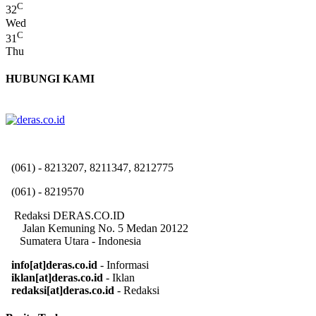
C
32
Wed
C
31
Thu
HUBUNGI KAMI
(061) - 8213207, 8211347, 8212775
(061) - 8219570
Redaksi DERAS.CO.ID
Jalan Kemuning No. 5 Medan 20122
Sumatera Utara - Indonesia
info[at]deras.co.id
- Informasi
iklan[at]deras.co.id
- Iklan
redaksi[at]deras.co.id
- Redaksi