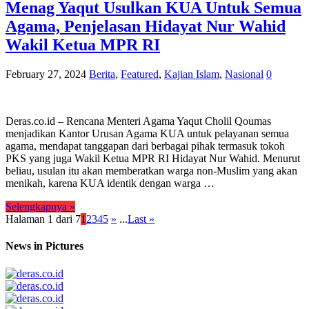
Menag Yaqut Usulkan KUA Untuk Semua
Agama, Penjelasan Hidayat Nur Wahid
Wakil Ketua MPR RI
February 27, 2024
Berita
,
Featured
,
Kajian Islam
,
Nasional
0
Deras.co.id – Rencana Menteri Agama Yaqut Cholil Qoumas
menjadikan Kantor Urusan Agama KUA untuk pelayanan semua
agama, mendapat tanggapan dari berbagai pihak termasuk tokoh
PKS yang juga Wakil Ketua MPR RI Hidayat Nur Wahid. Menurut
beliau, usulan itu akan memberatkan warga non-Muslim yang akan
menikah, karena KUA identik dengan warga …
Selengkapnya »
Halaman 1 dari 7
1
2
3
4
5
»
...
Last »
News in Pictures