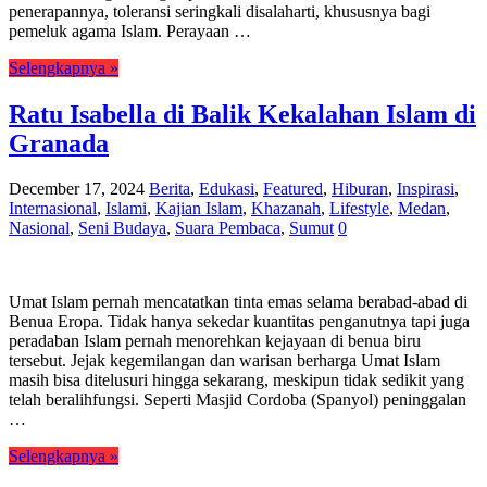
penerapannya, toleransi seringkali disalaharti, khususnya bagi
pemeluk agama Islam. Perayaan …
Selengkapnya »
Ratu Isabella di Balik Kekalahan Islam di
Granada
December 17, 2024
Berita
,
Edukasi
,
Featured
,
Hiburan
,
Inspirasi
,
Internasional
,
Islami
,
Kajian Islam
,
Khazanah
,
Lifestyle
,
Medan
,
Nasional
,
Seni Budaya
,
Suara Pembaca
,
Sumut
0
Umat Islam pernah mencatatkan tinta emas selama berabad-abad di
Benua Eropa. Tidak hanya sekedar kuantitas penganutnya tapi juga
peradaban Islam pernah menorehkan kejayaan di benua biru
tersebut. Jejak kegemilangan dan warisan berharga Umat Islam
masih bisa ditelusuri hingga sekarang, meskipun tidak sedikit yang
telah beralihfungsi. Seperti Masjid Cordoba (Spanyol) peninggalan
…
Selengkapnya »