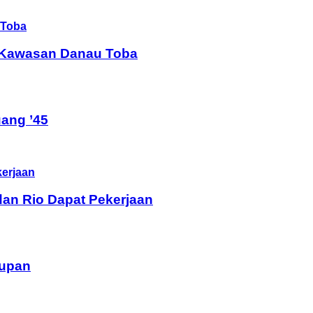
i Kawasan Danau Toba
ang ’45
dan Rio Dapat Pekerjaan
dupan