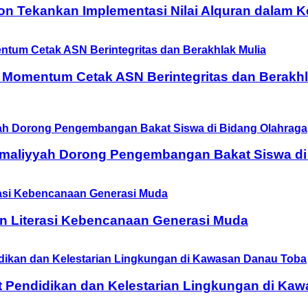
on Tekankan Implementasi Nilai Alquran dalam 
 Momentum Cetak ASN Berintegritas dan Berakhl
Amaliyyah Dorong Pengembangan Bakat Siswa di
n Literasi Kebencanaan Generasi Muda
t Pendidikan dan Kelestarian Lingkungan di Ka