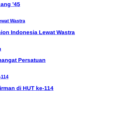
ang ’45
ion Indonesia Lewat Wastra
mangat Persatuan
rman di HUT ke-114