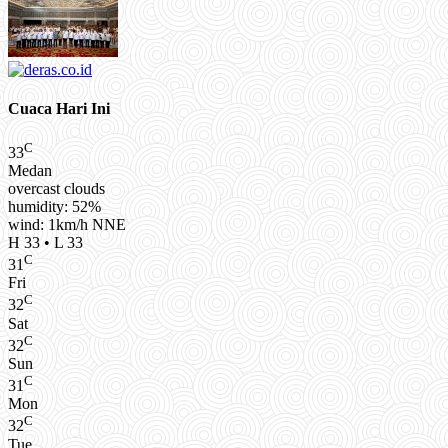
Cuaca Hari Ini
C
33
Medan
overcast clouds
humidity: 52%
wind: 1km/h NNE
H 33 • L 33
C
31
Fri
C
32
Sat
C
32
Sun
C
31
Mon
C
32
Tue