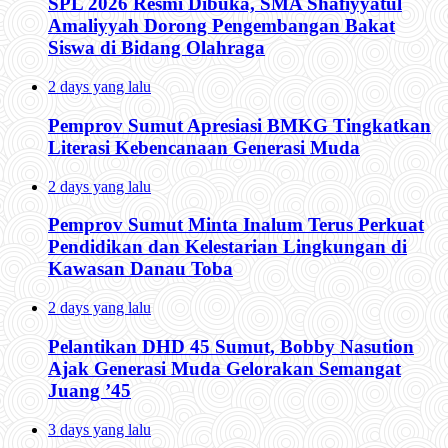
SPL 2026 Resmi Dibuka, SMA Shafiyyatul
Amaliyyah Dorong Pengembangan Bakat
Siswa di Bidang Olahraga
2 days yang lalu
Pemprov Sumut Apresiasi BMKG Tingkatkan
Literasi Kebencanaan Generasi Muda
2 days yang lalu
Pemprov Sumut Minta Inalum Terus Perkuat
Pendidikan dan Kelestarian Lingkungan di
Kawasan Danau Toba
2 days yang lalu
Pelantikan DHD 45 Sumut, Bobby Nasution
Ajak Generasi Muda Gelorakan Semangat
Juang ’45
3 days yang lalu