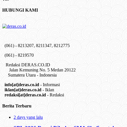
HUBUNGI KAMI
(061) - 8213207, 8211347, 8212775
(061) - 8219570
Redaksi DERAS.CO.ID
Jalan Kemuning No. 5 Medan 20122
Sumatera Utara - Indonesia
info[at]deras.co.id
- Informasi
iklan[at]deras.co.id
- Iklan
redaksi[at]deras.co.id
- Redaksi
Berita Terbaru
2 days yang lalu