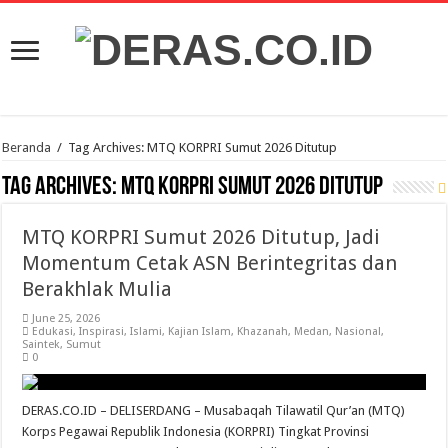
Beranda
/
Tag Archives: MTQ KORPRI Sumut 2026 Ditutup
Tag Archives:
MTQ KORPRI Sumut 2026 Ditutup
MTQ KORPRI Sumut 2026 Ditutup, Jadi
Momentum Cetak ASN Berintegritas dan
Berakhlak Mulia
June 25, 2026
Edukasi
,
Inspirasi
,
Islami
,
Kajian Islam
,
Khazanah
,
Medan
,
Nasional
,
Saintek
,
Sumut
0
DERAS.CO.ID – DELISERDANG – Musabaqah Tilawatil Qur’an (MTQ)
Korps Pegawai Republik Indonesia (KORPRI) Tingkat Provinsi