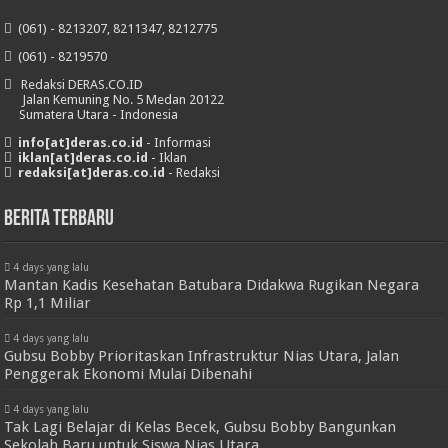
(061) - 8213207, 8211347, 8212775
(061) - 8219570
Redaksi DERAS.CO.ID
Jalan Kemuning No. 5 Medan 20122
Sumatera Utara - Indonesia
info[at]deras.co.id
- Informasi
iklan[at]deras.co.id
- Iklan
redaksi[at]deras.co.id
- Redaksi
Berita Terbaru
4 days yang lalu
Mantan Kadis Kesehatan Batubara Didakwa Rugikan Negara
Rp 1,1 Miliar
4 days yang lalu
Gubsu Bobby Prioritaskan Infrastruktur Nias Utara, Jalan
Penggerak Ekonomi Mulai Dibenahi
4 days yang lalu
Tak Lagi Belajar di Kelas Becek, Gubsu Bobby Bangunkan
Sekolah Baru untuk Siswa Nias Utara