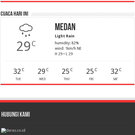
Cuaca Hari Ini
Medan
Light Rain
29
C
humidity: 82%
wind: 1km/h NE
H 29 • L 29
32
29
25
25
32
C
C
C
C
C
TUE
WED
THU
FRI
SAT
HUBUNGI KAMI