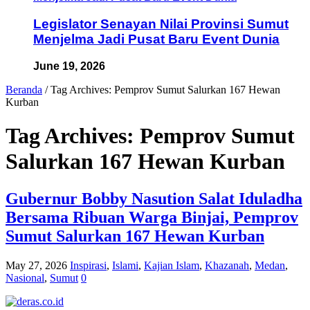
Legislator Senayan Nilai Provinsi Sumut
Menjelma Jadi Pusat Baru Event Dunia
June 19, 2026
Beranda
/
Tag Archives: Pemprov Sumut Salurkan 167 Hewan
Kurban
Tag Archives:
Pemprov Sumut
Salurkan 167 Hewan Kurban
Gubernur Bobby Nasution Salat Iduladha
Bersama Ribuan Warga Binjai, Pemprov
Sumut Salurkan 167 Hewan Kurban
May 27, 2026
Inspirasi
,
Islami
,
Kajian Islam
,
Khazanah
,
Medan
,
Nasional
,
Sumut
0