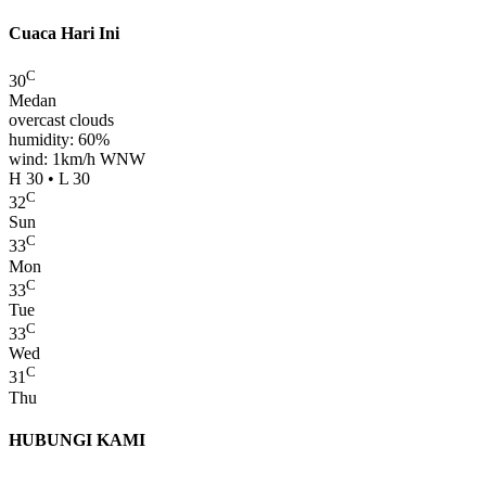
Cuaca Hari Ini
C
30
Medan
overcast clouds
humidity: 60%
wind: 1km/h WNW
H 30 • L 30
C
32
Sun
C
33
Mon
C
33
Tue
C
33
Wed
C
31
Thu
HUBUNGI KAMI