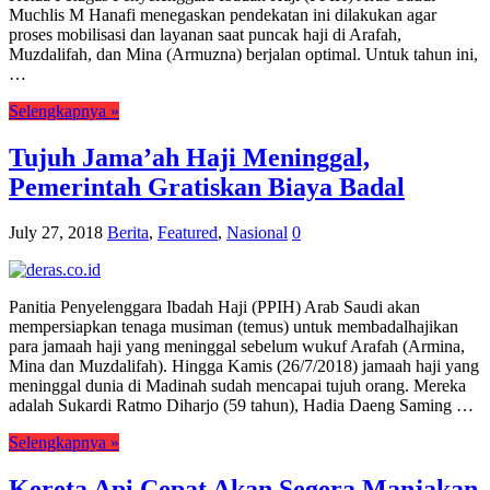
Muchlis M Hanafi menegaskan pendekatan ini dilakukan agar
proses mobilisasi dan layanan saat puncak haji di Arafah,
Muzdalifah, dan Mina (Armuzna) berjalan optimal. Untuk tahun ini,
…
Selengkapnya »
Tujuh Jama’ah Haji Meninggal,
Pemerintah Gratiskan Biaya Badal
July 27, 2018
Berita
,
Featured
,
Nasional
0
Panitia Penyelenggara Ibadah Haji (PPIH) Arab Saudi akan
mempersiapkan tenaga musiman (temus) untuk membadalhajikan
para jamaah haji yang meninggal sebelum wukuf Arafah (Armina,
Mina dan Muzdalifah). Hingga Kamis (26/7/2018) jamaah haji yang
meninggal dunia di Madinah sudah mencapai tujuh orang. Mereka
adalah Sukardi Ratmo Diharjo (59 tahun), Hadia Daeng Saming …
Selengkapnya »
Kereta Api Cepat Akan Segera Manjakan