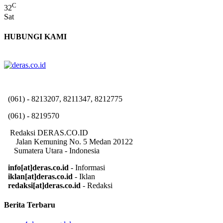
C
32
Sat
HUBUNGI KAMI
(061) - 8213207, 8211347, 8212775
(061) - 8219570
Redaksi DERAS.CO.ID
Jalan Kemuning No. 5 Medan 20122
Sumatera Utara - Indonesia
info[at]deras.co.id
- Informasi
iklan[at]deras.co.id
- Iklan
redaksi[at]deras.co.id
- Redaksi
Berita Terbaru