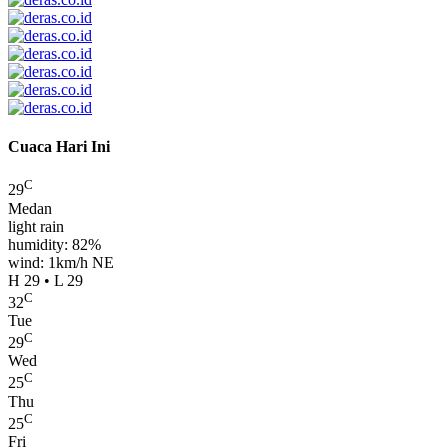
Cuaca Hari Ini
C
29
Medan
light rain
humidity: 82%
wind: 1km/h NE
H 29 • L 29
C
32
Tue
C
29
Wed
C
25
Thu
C
25
Fri