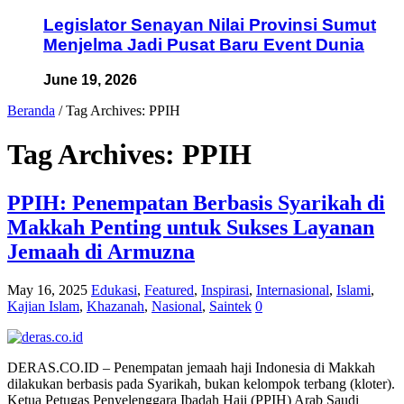
Legislator Senayan Nilai Provinsi Sumut
Menjelma Jadi Pusat Baru Event Dunia
June 19, 2026
Beranda
/
Tag Archives: PPIH
Tag Archives:
PPIH
PPIH: Penempatan Berbasis Syarikah di
Makkah Penting untuk Sukses Layanan
Jemaah di Armuzna
May 16, 2025
Edukasi
,
Featured
,
Inspirasi
,
Internasional
,
Islami
,
Kajian Islam
,
Khazanah
,
Nasional
,
Saintek
0
DERAS.CO.ID – Penempatan jemaah haji Indonesia di Makkah
dilakukan berbasis pada Syarikah, bukan kelompok terbang (kloter).
Ketua Petugas Penyelenggara Ibadah Haji (PPIH) Arab Saudi