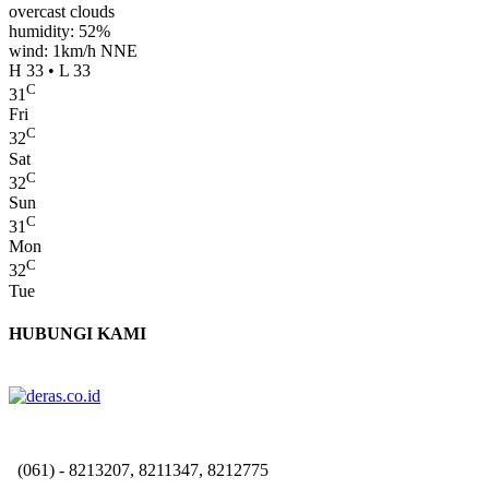
overcast clouds
humidity: 52%
wind: 1km/h NNE
H 33 • L 33
C
31
Fri
C
32
Sat
C
32
Sun
C
31
Mon
C
32
Tue
HUBUNGI KAMI
(061) - 8213207, 8211347, 8212775