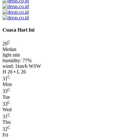
Cuaca Hari Ini
C
26
Medan
light rain
humidity: 77%
wind: 1km/h WSW
H 26 • L 26
C
31
Mon
C
33
Tue
C
33
Wed
C
31
Thu
C
32
Fri