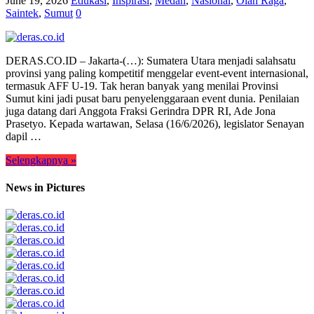
June 19, 2026
Edukasi
,
Inspirasi
,
Medan
,
Nasional
,
Olah Raga
,
Saintek
,
Sumut
0
DERAS.CO.ID – Jakarta-(…): Sumatera Utara menjadi salahsatu
provinsi yang paling kompetitif menggelar event-event internasional,
termasuk AFF U-19. Tak heran banyak yang menilai Provinsi
Sumut kini jadi pusat baru penyelenggaraan event dunia. Penilaian
juga datang dari Anggota Fraksi Gerindra DPR RI, Ade Jona
Prasetyo. Kepada wartawan, Selasa (16/6/2026), legislator Senayan
dapil …
Selengkapnya »
News in Pictures