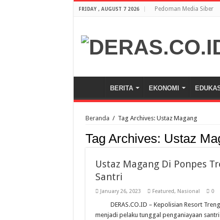
Pedoman Media Siber
FRIDAY , AUGUST 7 2026
BERITA
EKONOMI
EDUKAS
Beranda
/
Tag Archives: Ustaz Magang
Tag Archives:
Ustaz Ma
Ustaz Magang Di Ponpes Tr
Santri
January 26, 2023
Featured
,
Nasional
0
DERAS.CO.ID – Kepolisian Resort Tren
menjadi pelaku tunggal penganiayaan santri