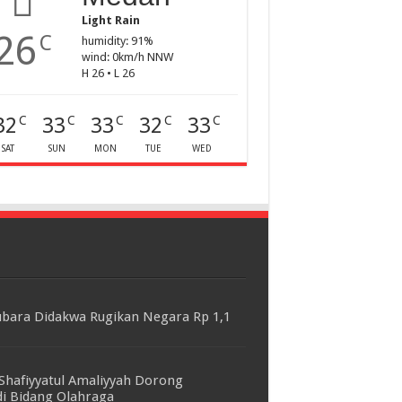
Light Rain
26
C
humidity: 91%
wind: 0km/h NNW
H 26 • L 26
32
33
33
32
33
C
C
C
C
C
SAT
SUN
MON
TUE
WED
bara Didakwa Rugikan Negara Rp 1,1
Shafiyyatul Amaliyyah Dorong
i Bidang Olahraga