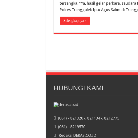
tersangka. “Ya, hasil gelar perkara, saudar
Polres Trenggalek Iptu Agus Salim di Trengg
Selengkapnya »
HUBUNGI KAMI
(061) - 8213207, 8211347, 8212775
(061) - 8219570
Redaksi DERAS.CO.ID