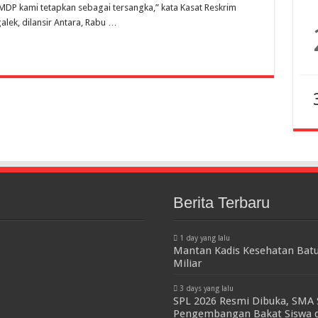
a MDP kami tetapkan sebagai tersangka,” kata Kasat Reskrim
alek, dilansir Antara, Rabu …
Berita Terbaru
1 day yang lalu
Mantan Kadis Kesehatan Batu
Miliar
3 days yang lalu
SPL 2026 Resmi Dibuka, SMA 
Pengembangan Bakat Siswa d