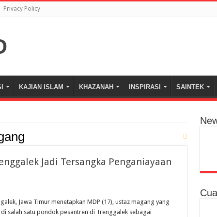
Privacy Policy
I
KAJIAN ISLAM
KHAZANAH
INSPIRASI
SAINTEK
New
gang
enggalek Jadi Tersangka Penganiayaan
Cua
ggalek, Jawa Timur menetapkan MDP (17), ustaz magang yang
 di salah satu pondok pesantren di Trenggalek sebagai