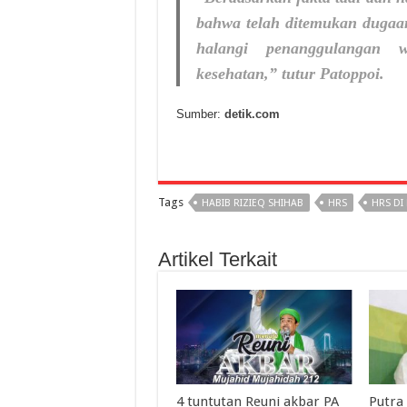
bahwa telah ditemukan dugaa
halangi penanggulangan w
kesehatan,” tutur Patoppoi.
Sumber:
detik.com
Tags
HABIB RIZIEQ SHIHAB
HRS
HRS DI
Artikel Terkait
4 tuntutan Reuni akbar PA
Putra