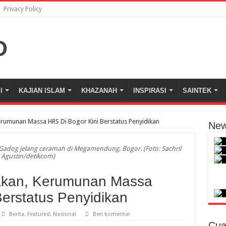
Privacy Policy
I
KAJIAN ISLAM
KHAZANAH
INSPIRASI
SAINTEK
erumunan Massa HRS Di Bogor Kini Berstatus Penyidikan
New
Gadog jelang ceramah di Megamendung, Bogor. (Foto: Sachril
Agustin/detikcom)
nakan, Kerumunan Massa
erstatus Penyidikan
Berita
,
Featured
,
Nasional
Beri komentar
Cua