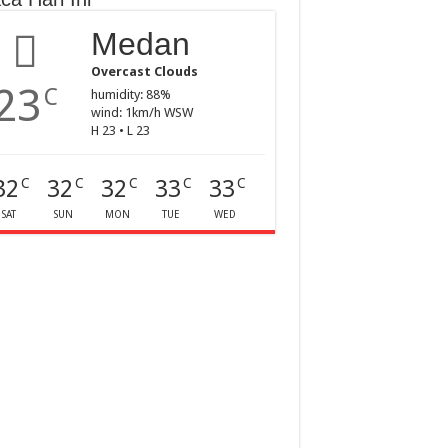
Medan
Overcast Clouds
23
C
humidity: 88%
wind: 1km/h WSW
H 23 • L 23
32
32
32
33
33
C
C
C
C
C
SAT
SUN
MON
TUE
WED