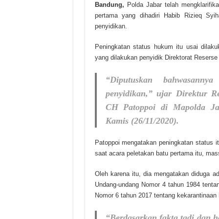
Bandung,
Polda Jabar telah mengklarifik
pertama yang dihadiri Habib Rizieq Syi
penyidikan.
Peningkatan status hukum itu usai dilakuk
yang dilakukan penyidik Direktorat Resers
“Diputuskan bahwasannya 
penyidikan,” ujar Direktur
CH Patoppoi di Mapolda Jab
Kamis (26/11/2020).
Patoppoi mengatakan peningkatan status itu
saat acara peletakan batu pertama itu, mas
Oleh karena itu, dia mengatakan diduga ad
Undang-undang Nomor 4 tahun 1984 tenta
Nomor 6 tahun 2017 tentang kekarantinaan
“Berdasarkan fakta tadi dan h