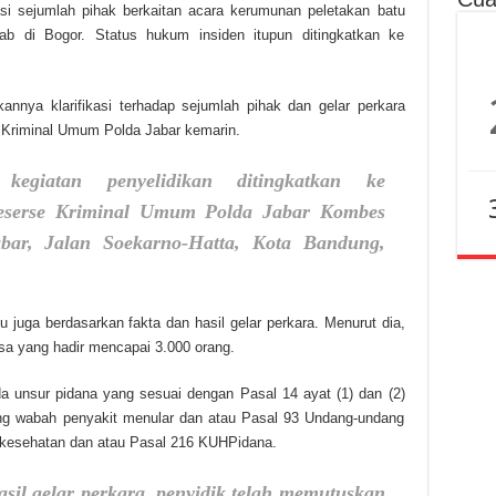
asi sejumlah pihak berkaitan acara kerumunan peletakan batu
hab di Bogor. Status hukum insiden itupun ditingkatkan ke
annya klarifikasi terhadap sejumlah pihak dan gelar perkara
e Kriminal Umum Polda Jabar kemarin.
kegiatan penyelidikan ditingkatkan ke
 Reserse Kriminal Umum Polda Jabar Kombes
ar, Jalan Soekarno-Hatta, Kota Bandung,
 juga berdasarkan fakta dan hasil gelar perkara. Menurut dia,
sa yang hadir mencapai 3.000 orang.
a unsur pidana yang sesuai dengan Pasal 14 ayat (1) dan (2)
ng wabah penyakit menular dan atau Pasal 93 Undang-undang
 kesehatan dan atau Pasal 216 KUHPidana.
asil gelar perkara, penyidik telah memutuskan