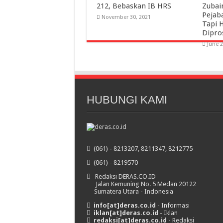
212, Bebaskan IB HRS
Zubai
Pejab
November 30, 2021
Tapi 
Dipro
June 2
HUBUNGI KAMI
(061) - 8213207, 8211347, 8212775
(061) - 8219570
Redaksi DERAS.CO.ID
Jalan Kemuning No. 5 Medan 20122
Sumatera Utara - Indonesia
info[at]deras.co.id
- Informasi
iklan[at]deras.co.id
- Iklan
redaksi[at]deras.co.id
- Redaksi