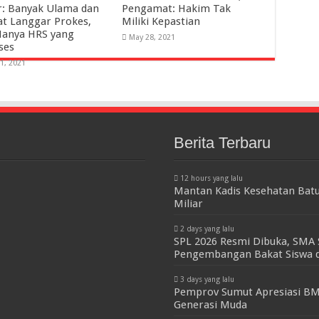
r: Banyak Ulama dan
Pengamat: Hakim Tak
at Langgar Prokes,
Miliki Kepastian
Hanya HRS yang
May 28, 2021
ses
1, 2021
Berita Terbaru
12 hours yang lalu
Mantan Kadis Kesehatan Batu
Miliar
2 days yang lalu
SPL 2026 Resmi Dibuka, SMA 
Pengembangan Bakat Siswa d
3 days yang lalu
Pemprov Sumut Apresiasi BM
Generasi Muda