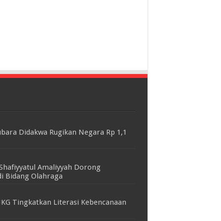
bara Didakwa Rugikan Negara Rp 1,1
Shafiyyatul Amaliyyah Dorong
i Bidang Olahraga
KG Tingkatkan Literasi Kebencanaan