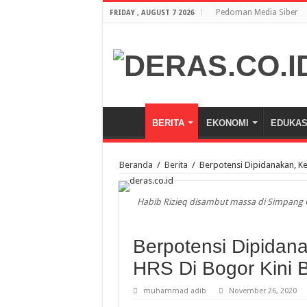
Pedoman Media Siber
FRIDAY , AUGUST 7 2026
BERITA
EKONOMI
EDUKAS
Beranda
/
Berita
/
Berpotensi Dipidanakan, K
Habib Rizieq disambut massa di Simpang 
Berpotensi Dipida
HRS Di Bogor Kini B
muhammad adib
November 26, 2020