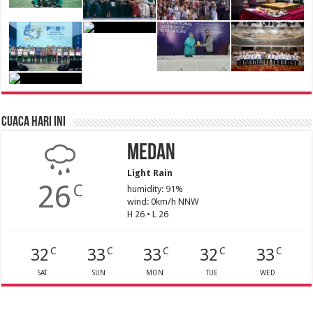
Cuaca Hari Ini
Medan
Light Rain
26
C
humidity: 91%
wind: 0km/h NNW
H 26 • L 26
32
33
33
32
33
C
C
C
C
C
SAT
SUN
MON
TUE
WED