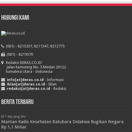
HUBUNGI KAMI
(061) - 8213207, 8211347, 8212775
(061) - 8219570
Redaksi DERAS.CO.ID
Jalan Kemuning No. 5 Medan 20122
Sumatera Utara - Indonesia
info[at]deras.co.id
- Informasi
iklan[at]deras.co.id
- Iklan
redaksi[at]deras.co.id
- Redaksi
Berita Terbaru
1 day yang lalu
Mantan Kadis Kesehatan Batubara Didakwa Rugikan Negara
Rp 1,1 Miliar