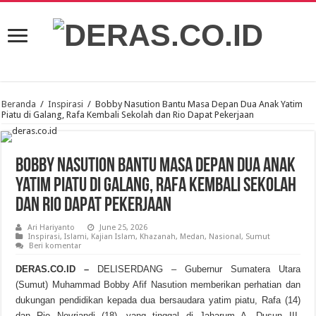
Beranda
/
Inspirasi
/
Bobby Nasution Bantu Masa Depan Dua Anak Yatim
Piatu di Galang, Rafa Kembali Sekolah dan Rio Dapat Pekerjaan
Bobby Nasution Bantu Masa Depan Dua Anak
Yatim Piatu di Galang, Rafa Kembali Sekolah
dan Rio Dapat Pekerjaan
Ari Hariyanto
June 25, 2026
Inspirasi
,
Islami
,
Kajian Islam
,
Khazanah
,
Medan
,
Nasional
,
Sumut
Beri komentar
DERAS.CO.ID –
DELISERDANG – Gubernur Sumatera Utara
(Sumut) Muhammad Bobby Afif Nasution memberikan perhatian dan
dukungan pendidikan kepada dua bersaudara yatim piatu, Rafa (14)
dan Rio Novriandi (18), yang tinggal di Jaharum A, Dusun III,