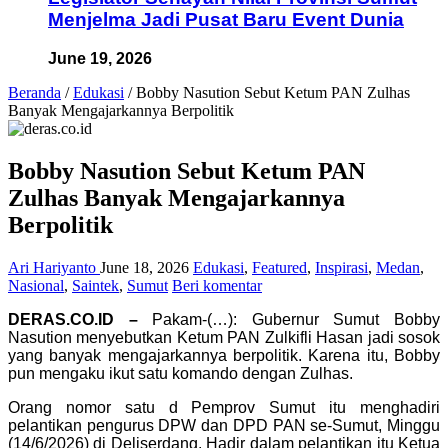
Menjelma Jadi Pusat Baru Event Dunia
June 19, 2026
Beranda
/
Edukasi
/
Bobby Nasution Sebut Ketum PAN Zulhas
Banyak Mengajarkannya Berpolitik
Bobby Nasution Sebut Ketum PAN
Zulhas Banyak Mengajarkannya
Berpolitik
Ari Hariyanto
June 18, 2026
Edukasi
,
Featured
,
Inspirasi
,
Medan
,
Nasional
,
Saintek
,
Sumut
Beri komentar
DERAS.CO.ID –
Pakam-(…): Gubernur Sumut Bobby
Nasution menyebutkan Ketum PAN Zulkifli Hasan jadi sosok
yang banyak mengajarkannya berpolitik. Karena itu, Bobby
pun mengaku ikut satu komando dengan Zulhas.
Orang nomor satu d Pemprov Sumut itu menghadiri
pelantikan pengurus DPW dan DPD PAN se-Sumut, Minggu
(14/6/2026) di Deliserdang. Hadir dalam pelantikan itu Ketua