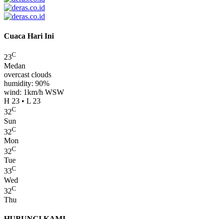
Cuaca Hari Ini
C
23
Medan
overcast clouds
humidity: 90%
wind: 1km/h WSW
H 23 • L 23
C
32
Sun
C
32
Mon
C
32
Tue
C
33
Wed
C
32
Thu
HUBUNGI KAMI