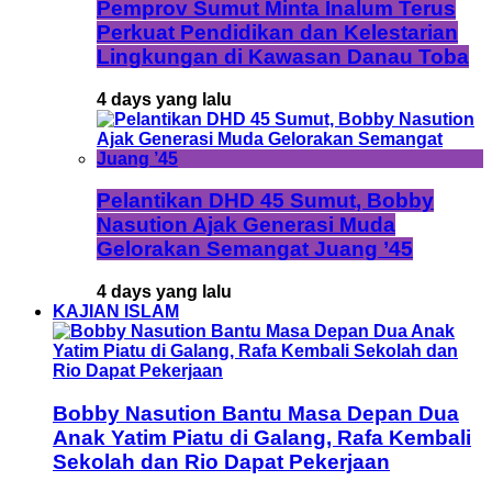
Pemprov Sumut Minta Inalum Terus
Perkuat Pendidikan dan Kelestarian
Lingkungan di Kawasan Danau Toba
4 days yang lalu
Pelantikan DHD 45 Sumut, Bobby
Nasution Ajak Generasi Muda
Gelorakan Semangat Juang ’45
4 days yang lalu
KAJIAN ISLAM
Bobby Nasution Bantu Masa Depan Dua
Anak Yatim Piatu di Galang, Rafa Kembali
Sekolah dan Rio Dapat Pekerjaan