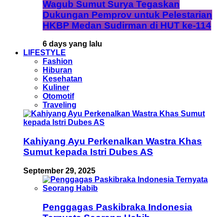
Wagub Sumut Surya Tegaskan
Dukungan Pemprov untuk Pelestarian
HKBP Medan Sudirman di HUT ke-114
6 days yang lalu
LIFESTYLE
Fashion
Hiburan
Kesehatan
Kuliner
Otomotif
Traveling
Kahiyang Ayu Perkenalkan Wastra Khas
Sumut kepada Istri Dubes AS
September 29, 2025
Penggagas Paskibraka Indonesia