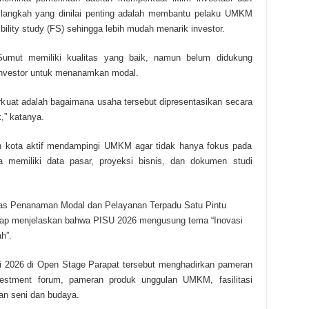
langkah yang dinilai penting adalah membantu pelaku UMKM
ility study (FS) sehingga lebih mudah menarik investor.
mut memiliki kualitas yang baik, namun belum didukung
nvestor untuk menanamkan modal.
kuat adalah bagaimana usaha tersebut dipresentasikan secara
,” katanya.
n kota aktif mendampingi UMKM agar tidak hanya fokus pada
a memiliki data pasar, proyeksi bisnis, dan dokumen studi
as Penanaman Modal dan Pelayanan Terpadu Satu Pintu
ap menjelaskan bahwa PISU 2026 mengusung tema “Inovasi
h”.
i 2026 di Open Stage Parapat tersebut menghadirkan pameran
nvestment forum, pameran produk unggulan UMKM, fasilitasi
an seni dan budaya.