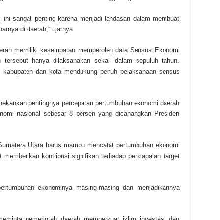
i ini sangat penting karena menjadi landasan dalam membuat
arnya di daerah,” ujarnya.
erah memiliki kesempatan memperoleh data Sensus Ekonomi
 tersebut hanya dilaksanakan sekali dalam sepuluh tahun.
tah kabupaten dan kota mendukung penuh pelaksanaan sensus
nekankan pentingnya percepatan pertumbuhan ekonomi daerah
nomi nasional sebesar 8 persen yang dicanangkan Presiden
, Sumatera Utara harus mampu mencatat pertumbuhan ekonomi
t memberikan kontribusi signifikan terhadap pencapaian target
 pertumbuhan ekonominya masing-masing dan menjadikannya
meminta pemerintah daerah memperkuat iklim investasi dan