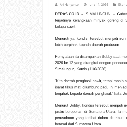
Ari Hariyanto
June 11, 2026
Ekon
DERAS.CO.ID –
SIMALUNGUN – Gubernur
terjadinya kelangkaan minyak goreng di 
kelapa sawit.
Menurutnya, kondisi tersebut menjadi ironi
lebih berpihak kepada daerah produsen.
Pernyataan itu disampaikan Bobby saat me
2026 ke-12 yang dirangkai dengan pencan
Simalungun, Kamis (11/6/2026).
“Kita daerah penghasil sawit, tetapi masih
ibarat tikus mati dilumbung padi. Ini menjadi
berpihak kepada daerah penghasil,” kata Bo
Menurut Bobby, kondisi tersebut menjadi i
justru beroperasi di Sumatera Utara. Ia 
perusahaan yang terlibat dalam distribus
berasal dari Sumatera Utara.