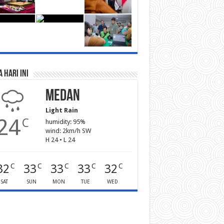
 Hari Ini
Medan
Light Rain
24
C
humidity: 95%
wind: 2km/h SW
H 24 • L 24
32
33
33
33
32
C
C
C
C
C
SAT
SUN
MON
TUE
WED