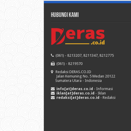
HUBUNGI KAMI
(061) - 8213207, 8211347, 8212775
(061) - 8219570
Redaksi DERAS.CO.ID
Jalan Kemuning No. 5 Medan 20122
Sumatera Utara - Indonesia
info[at]deras.co.id
- Informasi
iklan[at]deras.co.id
- Iklan
redaksi[at]deras.co.id
- Redaksi