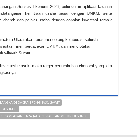
canangan Sensus Ekonomi 2026, peluncuran aplikasi layanan
nandatanganan kemitraan usaha besar dengan UMKM, serta
 daerah dan pelaku usaha dengan capaian investasi terbaik
atera Utara akan terus mendorong kolaborasi seluruh
nvestasi, memberdayakan UMKM, dan menciptakan
uh wilayah Sumut.
 investasi masuk, maka target pertumbuhan ekonomi yang kita
ungkasnya.
LANGKA DI DAERAH PENGHASIL SAWIT
 DI SUMUT
BSU SAMPAIKAN CARA JAGA KESTABILAN MIGOR DI SUMUT