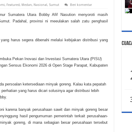
omi
,
Featured
,
Medan
,
Nasional
,
Sumut
Beri komentar
 Sumatera Utara Bobby Afif Nasution menyoroti masih
Sumut. Padahal, provinsi ni meeulakan salah zatu penghasil
 yang harus segera dibenahi melalui kebijakan distribusi yang
Cuaca
mbuka Pekan Inovasi dan Investasi Sumatera Utara (PISU)
angan Sensus Ekonomi 2026 di Open Stage Parapat, Kabupaten
 ada persoalan ketersediaan minyak goreng. Kalau kata pepatah
 perhatian yang harus dicari solusinya agar distribusi lebih
bby.
roni karena banyak perusahaan sawit dan minyak goreng besar
menyinggung hasil pengumuman pemerintah terkait perusahaan-
i minyak goreng, di mana sebagian besar perusahaan tersebut