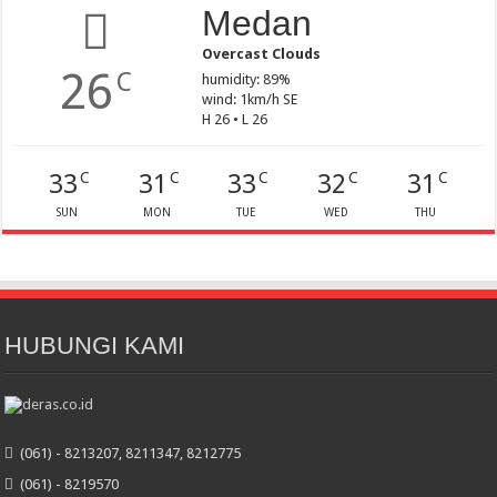
Medan
Overcast Clouds
26
C
humidity: 89%
wind: 1km/h SE
H 26 • L 26
33
31
33
32
31
C
C
C
C
C
SUN
MON
TUE
WED
THU
HUBUNGI KAMI
(061) - 8213207, 8211347, 8212775
(061) - 8219570