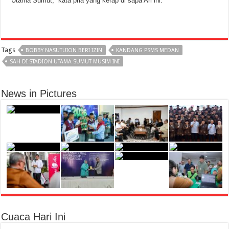
Utama Sumut,” kata pria yang kerap di sapa Ari ini.
Tags
BOBBY NASUTUION BERI IZIN
KANDANG PSMS MEDAN
SAH DI STADION UTAMA SUMUT MUSIM INI
News in Pictures
Cuaca Hari Ini