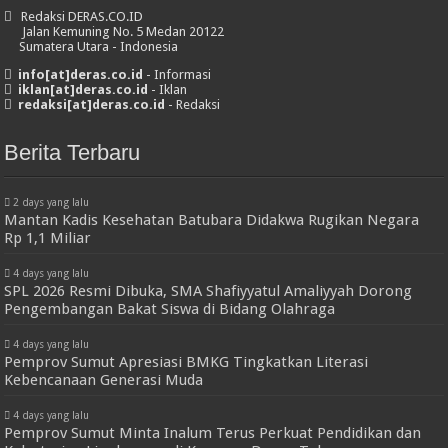
Redaksi DERAS.CO.ID
Jalan Kemuning No. 5 Medan 20122
Sumatera Utara - Indonesia
info[at]deras.co.id
- Informasi
iklan[at]deras.co.id
- Iklan
redaksi[at]deras.co.id
- Redaksi
Berita Terbaru
2 days yang lalu
Mantan Kadis Kesehatan Batubara Didakwa Rugikan Negara
Rp 1,1 Miliar
4 days yang lalu
SPL 2026 Resmi Dibuka, SMA Shafiyyatul Amaliyyah Dorong
Pengembangan Bakat Siswa di Bidang Olahraga
4 days yang lalu
Pemprov Sumut Apresiasi BMKG Tingkatkan Literasi
Kebencanaan Generasi Muda
4 days yang lalu
Pemprov Sumut Minta Inalum Terus Perkuat Pendidikan dan