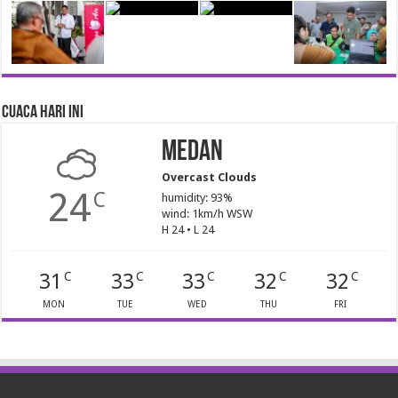
Cuaca Hari Ini
Medan
Overcast Clouds
24
C
humidity: 93%
wind: 1km/h WSW
H 24 • L 24
31
33
33
32
32
C
C
C
C
C
MON
TUE
WED
THU
FRI