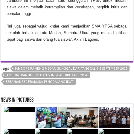
Jambore ini menjadi salah satu keunggulan YPSA untuk melatih
siswa dalam melatih ketrampilan dan kecakapan, berpikir kritis dan
bernalar tinggi.
“Ini juga sebagai wujud ikhtiar kami menjadikan SMA YPSA sebagai
sekolah terbaik di kota Medan, Sumatra Utara yang menjadi pilihan
tepat bagi siswa dan orang tua siswa”, Akhiri Bagoes.
Tags
JAMBORE RANTING MEDAN SUNGGAL DARI TANGGAL 4-6 SEPTEMBER 2025
JAMBORE RANTING MEDAN SUNGGAL DIBUKA DI YPSA
SEBANYAK 380 PRAMUKA PENGGALANG IKUTI
News in Pictures