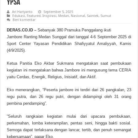
YPSA
Ari Hariyanto
September 5, 2025
Edukasi
,
Featured
,
Inspirasi
,
Medan
,
Nasional
,
Saintek
,
Sumut
Beri komentar
DERAS.CO.ID –
Sebanyak 380 Pramuka Penggalang ikuti
Jambore Ranting Medan Sunggal dari tanggal 4-6 September 2025 di
Sport Center Yayasan Pendidikan Shafiyyatul Amaliyyah, Kamis
(4/9/2025).
Ketua Panitia Eko Akbar Sukmana mengatakan saat pembukaan
kegiatan ini mengatakan bahwa Jambore ini mengusung tema CERIA
yaitu Cerdas, Energik, Religius, Inisiatif, dan Aktif.
Eko menerangkan, “Peserta jambore ini terdiri dari 26 pangkalan, 23
regu putra, dan 26 regu putri, dengan didampingi oleh 31 orang
pembina pendamping”.
“Seluruh rangkaian kegiatan mulai dari upacara pembukaan,
perkemahan, lomba keterampilan, pentas seni, hingga bakti sosial.
Semoga dapat terlaksana dengan lancar, tertib, dan penuh semangat
kebersamaan”, papar Eko.