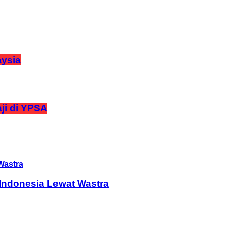
aysia
ji di YPSA
Indonesia Lewat Wastra