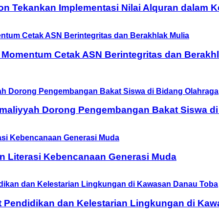
on Tekankan Implementasi Nilai Alquran dalam 
 Momentum Cetak ASN Berintegritas dan Berakhl
Amaliyyah Dorong Pengembangan Bakat Siswa di
n Literasi Kebencanaan Generasi Muda
t Pendidikan dan Kelestarian Lingkungan di Ka