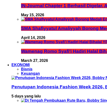
IN-Journal Chapter 1 Berhasil Digelar,
May 15, 2026
SMA Shafiyyatul Amaliyyah Borong Med
April 14, 2026
Wamenag Romo Syafi’i Hadiri Halal Bi
March 27, 2026
EKONOMI
Bisnis
Keuangan
Penutupan Indonesia Fashion Week 2026, B
5 days yang lalu