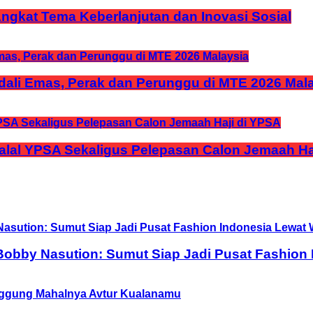
 Angkat Tema Keberlanjutan dan Inovasi Sosial
ali Emas, Perak dan Perunggu di MTE 2026 Mal
halal YPSA Sekaligus Pelepasan Calon Jemaah Ha
obby Nasution: Sumut Siap Jadi Pusat Fashion 