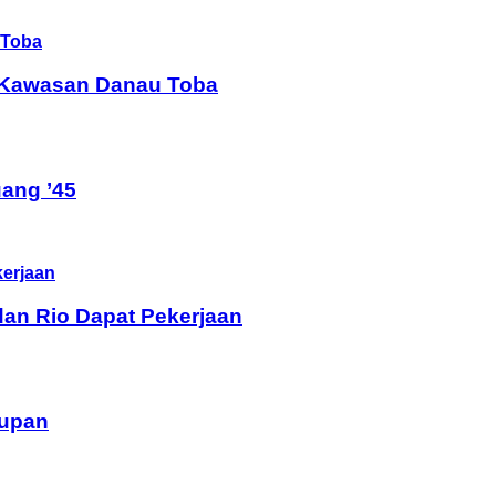
i Kawasan Danau Toba
ang ’45
dan Rio Dapat Pekerjaan
dupan