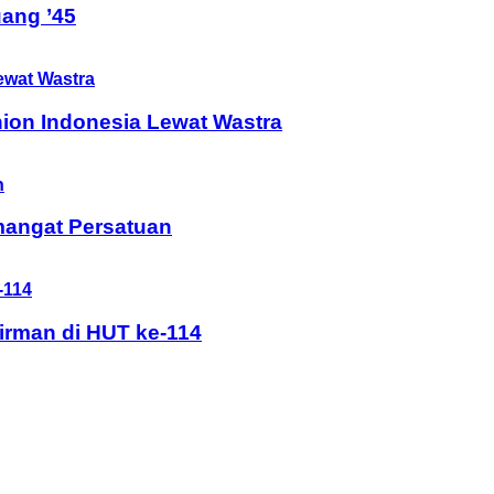
ang ’45
ion Indonesia Lewat Wastra
mangat Persatuan
rman di HUT ke-114