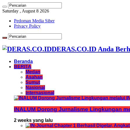
Saturday , August 8 2026
Pedoman Media Siber
Privacy Policy
DERAS.CO.ID Anda Berh
Beranda
BERITA
Medan
Asahan
Sumut
Nasional
Internasional
INALUM Dorong Jurnalisme Lingkungan mela
2 weeks yang lalu