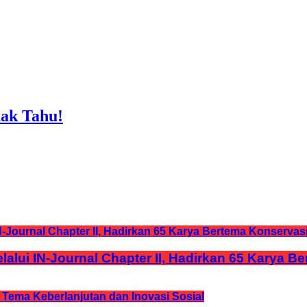
ak Tahu!
lui IN-Journal Chapter II, Hadirkan 65 Karya B