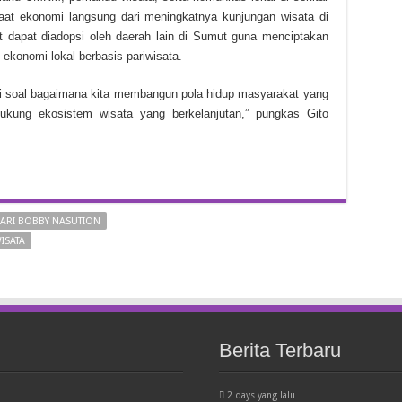
at ekonomi langsung dari meningkatnya kunjungan wisata di
ut dapat diadopsi oleh daerah lain di Sumut guna menciptakan
ekonomi lokal berbasis pariwisata.
Ini soal bagaimana kita membangun pola hidup masyarakat yang
dukung ekosistem wisata yang berkelanjutan,” pungkas Gito
HARI BOBBY NASUTION
ISATA
Berita Terbaru
2 days yang lalu