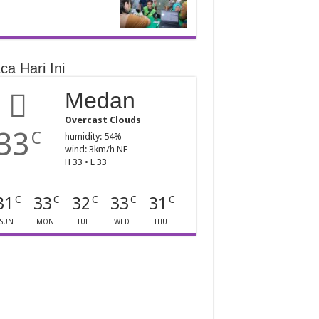
ca Hari Ini
Medan
Overcast Clouds
33
C
humidity: 54%
wind: 3km/h NE
H 33 • L 33
31
33
32
33
31
C
C
C
C
C
SUN
MON
TUE
WED
THU