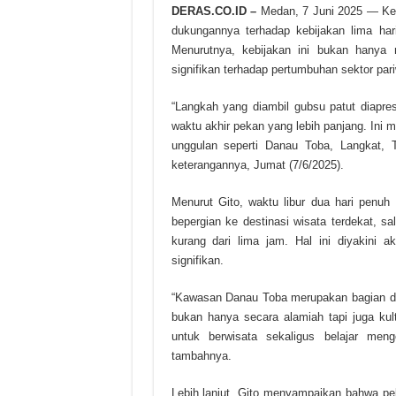
DERAS.CO.ID –
Medan, 7 Juni 2025 — Ke
dukungannya terhadap kebijakan lima ha
Menurutnya, kebijakan ini bukan hanya
signifikan terhadap pertumbuhan sektor pa
“Langkah yang diambil gubsu patut diapres
waktu akhir pekan yang lebih panjang. Ini m
unggulan seperti Danau Toba, Langkat, T
keterangannya, Jumat (7/6/2025).
Menurut Gito, waktu libur dua hari penu
bepergian ke destinasi wisata terdekat, 
kurang dari lima jam. Hal ini diyakini
signifikan.
“Kawasan Danau Toba merupakan bagian da
bukan hanya secara alamiah tapi juga kult
untuk berwisata sekaligus belajar men
tambahnya.
Lebih lanjut, Gito menyampaikan bahwa pe