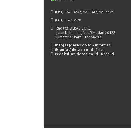
(061) - 8213207, 8211347, 8212775
(061) - 8219570
Redaksi DERAS.CO.ID
Jalan Kemuning No. 5 Medan 20122
Sumatera Utara - Indonesia
info[at]deras.co.id
- Informasi
iklan[at]deras.co.id
- Iklan
redaksi[at]deras.co.id
- Redaksi