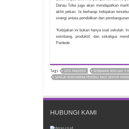
Danau Toba juga akan mendapatkan manfa
akhir pekan. Ia berharap kebijakan terseb
sinergi antara pendidikan dan pembangunan 
“Kebijakan ini bukan hanya soal sekolah. 
seimbang, produktif, dan sekaligus men
Pardede.
Tags
GITO PARDEDE
KEBIJAKAN SEKOLAH 5 
SANGAT BERDAMPAK PENTING BAGI SEKTOR PARIW
HUBUNGI KAMI