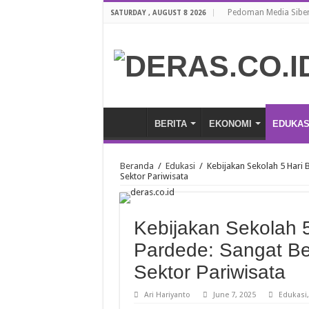
Pedoman Media Sibe
SATURDAY , AUGUST 8 2026
BERITA
EKONOMI
EDUKAS
Beranda
/
Edukasi
/
Kebijakan Sekolah 5 Hari
Sektor Pariwisata
Kebijakan Sekolah 5
Pardede: Sangat B
Sektor Pariwisata
Ari Hariyanto
June 7, 2025
Edukasi