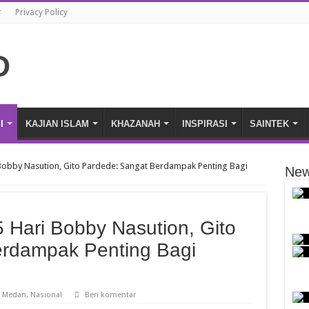
r
Privacy Policy
I
KAJIAN ISLAM
KHAZANAH
INSPIRASI
SAINTEK
 Bobby Nasution, Gito Pardede: Sangat Berdampak Penting Bagi
New
 Hari Bobby Nasution, Gito
erdampak Penting Bagi
,
Medan
,
Nasional
Beri komentar