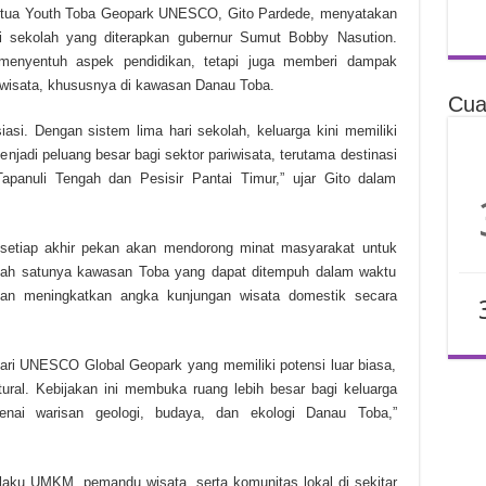
tua Youth Toba Geopark UNESCO, Gito Pardede, menyatakan
ri sekolah yang diterapkan gubernur Sumut Bobby Nasution.
 menyentuh aspek pendidikan, tetapi juga memberi dampak
riwisata, khususnya di kawasan Danau Toba.
Cua
iasi. Dengan sistem lima hari sekolah, keluarga kini memiliki
enjadi peluang besar bagi sektor pariwisata, terutama destinasi
apanuli Tengah dan Pesisir Pantai Timur,” ujar Gito dalam
h setiap akhir pekan akan mendorong minat masyarakat untuk
salah satunya kawasan Toba yang dapat ditempuh dalam waktu
 akan meningkatkan angka kunjungan wisata domestik secara
ri UNESCO Global Geopark yang memiliki potensi luar biasa,
ural. Kebijakan ini membuka ruang lebih besar bagi keluarga
genai warisan geologi, budaya, dan ekologi Danau Toba,”
laku UMKM, pemandu wisata, serta komunitas lokal di sekitar