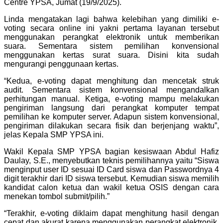
Centre YPSA, Jumat (19/9/2025).
Linda mengatakan lagi bahwa kelebihan yang dimiliki e-
voting secara online ini yakni pertama layanan tersebut
menggunakan perangkat elektronik untuk memberikan
suara. Sementara sistem pemilihan konvensional
menggunakan kertas surat suara. Disini kita sudah
mengurangi penggunaan kertas.
“Kedua, e-voting dapat menghitung dan mencetak struk
audit. Sementara sistem konvensional mengandalkan
perhitungan manual. Ketiga, e-voting mampu melakukan
pengiriman langsung dari perangkat komputer tempat
pemilihan ke komputer server. Adapun sistem konvensional,
pengiriman dilakukan secara fisik dan berjenjang waktu”,
jelas Kepala SMP YPSA ini.
Wakil Kepala SMP YPSA bagian kesiswaan Abdul Hafiz
Daulay, S.E., menyebutkan teknis pemilihannya yaitu “Siswa
menginput user ID sesuai ID Card siswa dan Passwordnya 4
digit terakhir dari ID siswa tersebut. Kemudian siswa memilih
kandidat calon ketua dan wakil ketua OSIS dengan cara
menekan tombol submit/pilih.”
“Terakhir, e-voting diklaim dapat menghitung hasil dengan
cepat dan akurat karena menggunakan perangkat elektronik.