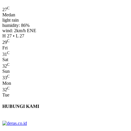
C
27
Medan
light rain
humidity: 86%
wind: 2km/h ENE
H 27 • L 27
C
29
Fri
C
31
Sat
C
32
Sun
C
33
Mon
C
32
Tue
HUBUNGI KAMI