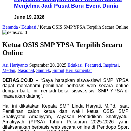
Menjelma Jadi Pusat Baru Event Dunia
June 19, 2026
Beranda
/
Edukasi
/
Ketua OSIS SMP YPSA Terpilih Secara Online
Ketua OSIS SMP YPSA Terpilih Secara
Online
Ari Hariyanto
September 20, 2025
Edukasi
,
Featured
,
Inspirasi
,
Medan
,
Nasional
,
Saintek
,
Sumut
Beri komentar
DERAS.CO.ID –
“Saya harapkan siswa-siswi SMP YPSA
dapat memahami pemilihan berbasis web secara online
dengan baik. Ini menjadi bekal siswa-siswi SMP YPSA di
masa akan datang”.
Hal ini dikatakan Kepala SMP Linda Haryati, M.Pd., saat
Pemilihan calon ketua dan wakil ketua OSIS SMP
Shafiyyatul Amaliyyah, Yayasan Pendidikan Shafiyyatul
Amaliyyah (YPSA) Tahun Pelajaran 2025-2026 yang
dilaksanakan berbasis web secara online di Pendopo Sport