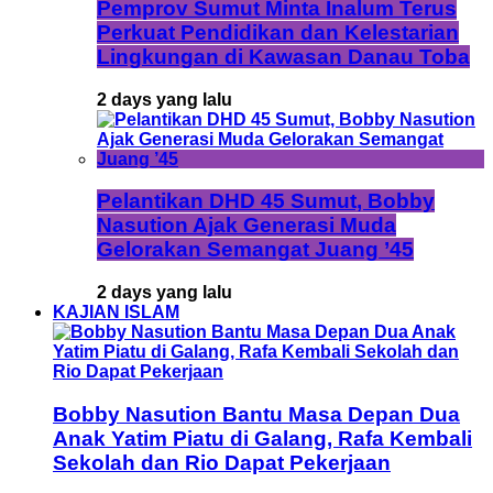
Pemprov Sumut Minta Inalum Terus
Perkuat Pendidikan dan Kelestarian
Lingkungan di Kawasan Danau Toba
2 days yang lalu
Pelantikan DHD 45 Sumut, Bobby
Nasution Ajak Generasi Muda
Gelorakan Semangat Juang ’45
2 days yang lalu
KAJIAN ISLAM
Bobby Nasution Bantu Masa Depan Dua
Anak Yatim Piatu di Galang, Rafa Kembali
Sekolah dan Rio Dapat Pekerjaan