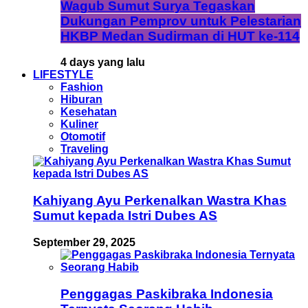
Wagub Sumut Surya Tegaskan
Dukungan Pemprov untuk Pelestarian
HKBP Medan Sudirman di HUT ke-114
4 days yang lalu
LIFESTYLE
Fashion
Hiburan
Kesehatan
Kuliner
Otomotif
Traveling
Kahiyang Ayu Perkenalkan Wastra Khas
Sumut kepada Istri Dubes AS
September 29, 2025
Penggagas Paskibraka Indonesia