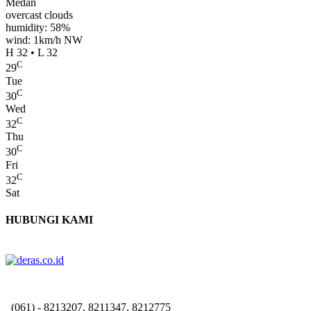
Medan
overcast clouds
humidity: 58%
wind: 1km/h NW
H 32 • L 32
C
29
Tue
C
30
Wed
C
32
Thu
C
30
Fri
C
32
Sat
HUBUNGI KAMI
(061) - 8213207, 8211347, 8212775