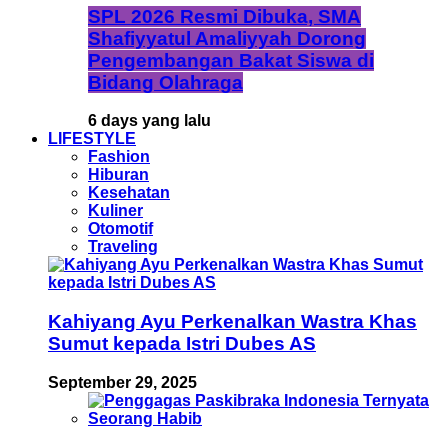
SPL 2026 Resmi Dibuka, SMA
Shafiyyatul Amaliyyah Dorong
Pengembangan Bakat Siswa di
Bidang Olahraga
6 days yang lalu
LIFESTYLE
Fashion
Hiburan
Kesehatan
Kuliner
Otomotif
Traveling
Kahiyang Ayu Perkenalkan Wastra Khas
Sumut kepada Istri Dubes AS
September 29, 2025