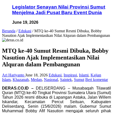
Legislator Senayan Nilai Provinsi Sumut
Menjelma Jadi Pusat Baru Event Dunia
June 19, 2026
Beranda
/
Edukasi
/
MTQ ke-40 Sumut Resmi Dibuka, Bobby
Nasution Ajak Implementasikan Nilai Alquran dalam Pembangunan
MTQ ke-40 Sumut Resmi Dibuka, Bobby
Nasution Ajak Implementasikan Nilai
Alquran dalam Pembangunan
Ari Hariyanto
June 18, 2026
Edukasi
,
Inspirasi
,
Islami
,
Kajian
Islam
,
Khazanah
,
Medan
,
Nasional
,
Saintek
,
Sumut
Beri komentar
DERAS.CO.ID –
DELISERDANG – Musabaqah Tilawatil
Quran (MTQ) ke-40 Tingkat Provinsi Sumatera Utara (Sumut)
Tahun 2026 resmi dibuka di Lapangan Astaka, Jalan Willem
Iskandar, Kecamatan Percut Seituan, Kabupaten
Deliserdang, Senin (15/6/2026) malam. Gubernur Sumut
Muhammad Bobby Afif Nasution mengajak seluruh pihak