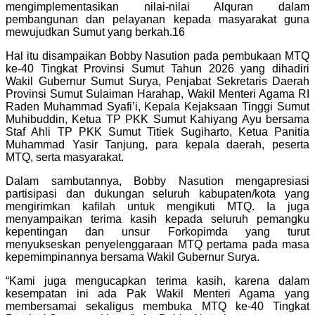
mengimplementasikan nilai-nilai Alquran dalam
pembangunan dan pelayanan kepada masyarakat guna
mewujudkan Sumut yang berkah.16
Hal itu disampaikan Bobby Nasution pada pembukaan MTQ
ke-40 Tingkat Provinsi Sumut Tahun 2026 yang dihadiri
Wakil Gubernur Sumut Surya, Penjabat Sekretaris Daerah
Provinsi Sumut Sulaiman Harahap, Wakil Menteri Agama RI
Raden Muhammad Syafi’i, Kepala Kejaksaan Tinggi Sumut
Muhibuddin, Ketua TP PKK Sumut Kahiyang Ayu bersama
Staf Ahli TP PKK Sumut Titiek Sugiharto, Ketua Panitia
Muhammad Yasir Tanjung, para kepala daerah, peserta
MTQ, serta masyarakat.
Dalam sambutannya, Bobby Nasution mengapresiasi
partisipasi dan dukungan seluruh kabupaten/kota yang
mengirimkan kafilah untuk mengikuti MTQ. Ia juga
menyampaikan terima kasih kepada seluruh pemangku
kepentingan dan unsur Forkopimda yang turut
menyukseskan penyelenggaraan MTQ pertama pada masa
kepemimpinannya bersama Wakil Gubernur Surya.
“Kami juga mengucapkan terima kasih, karena dalam
kesempatan ini ada Pak Wakil Menteri Agama yang
membersamai sekaligus membuka MTQ ke-40 Tingkat