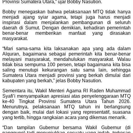
Provinsi Sumatera Utara,” ujar Bobby Nasution.
Bobby menegaskan bahwa pelaksanaan MTQ tidak hanya
menjadi ajang syiar agama, tetapi juga harus menjadi
inspirasi dalam menjalankan pembangunan di seluruh
daerah di Sumut. Dengan demikian, kehadiran pemerintah
benar-benar memberikan manfaat yang dirasakan
masyarakat.
“Mari sama-sama kita laksanakan apa yang ada dalam
Alquran, bagaimana sebagai pemerintah kita benar-benar
melayani masyarakat, mendahulukan masyarakat. Walau
tidak bisa sempurna 100 persen, tetapi bagaimana kita bisa
saling menutupi kekurangan satu sama lain, sehingga
Sumatera Utara menjadi provinsi yang berkah dimulai dari
kabupaten yang berkah,” jelas Bobby Nasution.
Sementara itu, Wakil Menteri Agama RI Raden Muhammad
Syafi’i menyampaikan apresiasi atas penyelenggaraan MTQ
ke-40 Tingkat Provinsi Sumatera Utara Tahun 2026.
Menurutnya, pelaksanaan MTQ tahun ini berlangsung
dengan baik, mulai dari lokasi yang representatif, suasana
yang tertib, hingga rangkaian acara yang dikemas menarik.
“Dan tampilan Gubernur bersama Wakil Gubernur (di
panggung) tadi menunjukkan sesuatu yang indah, terkesan