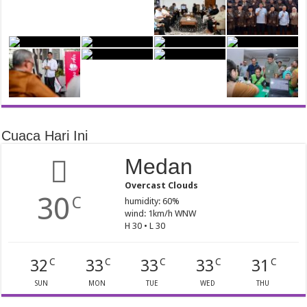
Cuaca Hari Ini
Medan
Overcast Clouds
30
C
humidity: 60%
wind: 1km/h WNW
H 30 • L 30
32
33
33
33
31
C
C
C
C
C
SUN
MON
TUE
WED
THU