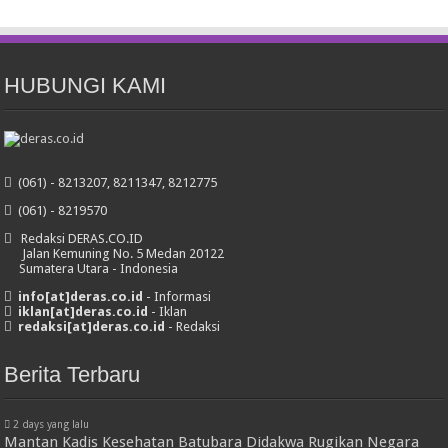
HUBUNGI KAMI
(061) - 8213207, 8211347, 8212775
(061) - 8219570
Redaksi DERAS.CO.ID
Jalan Kemuning No. 5 Medan 20122
Sumatera Utara - Indonesia
info[at]deras.co.id
- Informasi
iklan[at]deras.co.id
- Iklan
redaksi[at]deras.co.id
- Redaksi
Berita Terbaru
2 days yang lalu
Mantan Kadis Kesehatan Batubara Didakwa Rugikan Negara