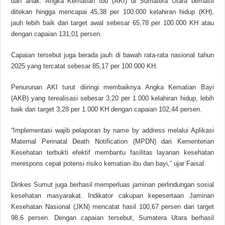
dan anak. Angka Kematian Ibu (AKI) di Sumatera Utara berhasil
ditekan hingga mencapai 45,38 per 100.000 kelahiran hidup (KH),
jauh lebih baik dari target awal sebesar 65,78 per 100.000 KH atau
dengan capaian 131,01 persen.
Capaian tersebut juga berada jauh di bawah rata-rata nasional tahun
2025 yang tercatat sebesar 85,17 per 100.000 KH.
Penurunan AKI turut diiringi membaiknya Angka Kematian Bayi
(AKB) yang terealisasi sebesar 3,20 per 1.000 kelahiran hidup, lebih
baik dari target 3,28 per 1.000 KH dengan capaian 102,44 persen.
“Implementasi wajib pelaporan by name by address melalui Aplikasi
Maternal Perinatal Death Notification (MPDN) dari Kementerian
Kesehatan terbukti efektif membantu fasilitas layanan kesehatan
merespons cepat potensi risiko kematian ibu dan bayi,” ujar Faisal.
Dinkes Sumut juga berhasil memperluas jaminan perlindungan sosial
kesehatan masyarakat. Indikator cakupan kepesertaan Jaminan
Kesehatan Nasional (JKN) mencatat hasil 100,67 persen dari target
98,6 persen. Dengan capaian tersebut, Sumatera Utara berhasil