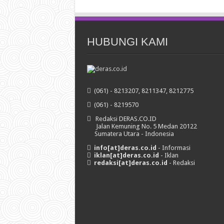
HUBUNGI KAMI
(061) - 8213207, 8211347, 8212775
(061) - 8219570
Redaksi DERAS.CO.ID
Jalan Kemuning No. 5 Medan 20122
Sumatera Utara - Indonesia
info[at]deras.co.id
- Informasi
iklan[at]deras.co.id
- Iklan
redaksi[at]deras.co.id
- Redaksi