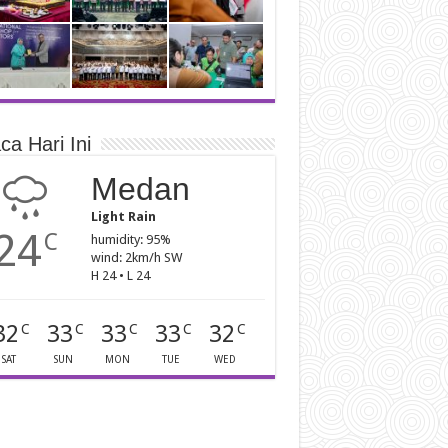
ca Hari Ini
Medan
Light Rain
24
C
humidity: 95%
wind: 2km/h SW
H 24 • L 24
32
33
33
33
32
C
C
C
C
C
SAT
SUN
MON
TUE
WED