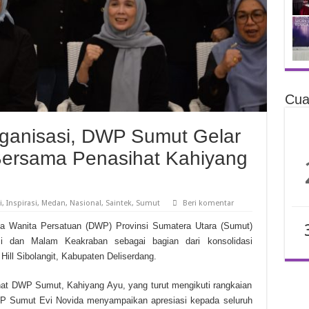
Cua
Organisasi, DWP Sumut Gelar
ersama Penasihat Kahiyang
i
,
Inspirasi
,
Medan
,
Nasional
,
Saintek
,
Sumut
Beri komentar
anita Persatuan (DWP) Provinsi Sumatera Utara (Sumut)
si dan Malam Keakraban sebagai bagian dari konsolidasi
Hill Sibolangit, Kabupaten Deliserdang.
ihat DWP Sumut, Kahiyang Ayu, yang turut mengikuti rangkaian
P Sumut Evi Novida menyampaikan apresiasi kepada seluruh