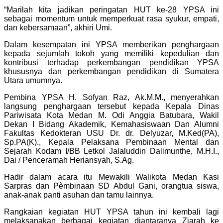
“Marilah kita jadikan peringatan HUT ke-28 YPSA ini
sebagai momentum untuk memperkuat rasa syukur, empati,
dan kebersamaan”, akhiri Umi.
Dalam kesempatan ini YPSA memberikan penghargaan
kepada sejumlah tokoh yang memiliki kepedulian dan
kontribusi terhadap perkembangan pendidikan YPSA
khususnya dan perkembangan pendidikan di Sumatera
Utara umumnya.
Pembina YPSA H. Sofyan Raz, Ak.M.M., menyerahkan
langsung penghargaan tersebut kepada Kepala Dinas
Pariwisata Kota Medan M. Odi Anggia Batubara, Wakil
Dekan I Bidang Akademik, Kemahasiswaan Dan Alumni
Fakultas Kedokteran USU Dr. dr. Delyuzar, M.Ked(PA),
Sp.PA(K)., Kepala Pelaksana Pembinaan Mental dan
Sejarah Kodam I/BB Letkol Jalaluddin Dalimunthe, M.H.I.,
Dai / Penceramah Heriansyah, S.Ag.
Hadir dalam acara itu Mewakili Walikota Medan Kasi
Sarpras dan Pèmbinaan SD Abdul Gani, orangtua siswa,
anak-anak panti asuhan dan tamu lainnya.
Rangkaian kegiatan HUT YPSA tahun ini kembali lagi
melaksanakan berbagai kegiatan diantaranya Ziarah ke