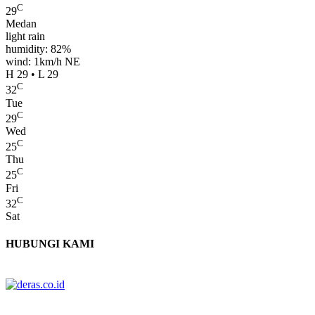
C
29
Medan
light rain
humidity: 82%
wind: 1km/h NE
H 29 • L 29
C
32
Tue
C
29
Wed
C
25
Thu
C
25
Fri
C
32
Sat
HUBUNGI KAMI