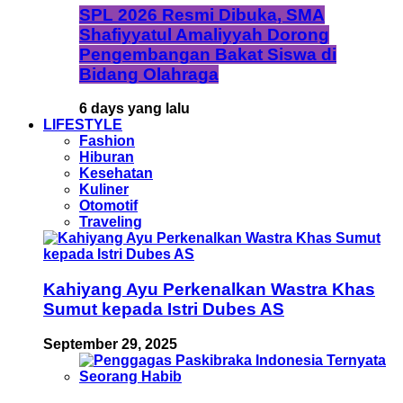
SPL 2026 Resmi Dibuka, SMA
Shafiyyatul Amaliyyah Dorong
Pengembangan Bakat Siswa di
Bidang Olahraga
6 days yang lalu
LIFESTYLE
Fashion
Hiburan
Kesehatan
Kuliner
Otomotif
Traveling
Kahiyang Ayu Perkenalkan Wastra Khas
Sumut kepada Istri Dubes AS
September 29, 2025