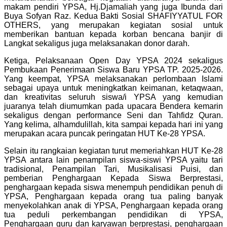
makam pendiri YPSA, Hj.Djamaliah yang juga Ibunda dari
Buya Sofyan Raz. Kedua Bakti Sosial SHAFIYYATUL FOR
OTHERS, yang merupakan kegiatan sosial untuk
memberikan bantuan kepada korban bencana banjir di
Langkat sekaligus juga melaksanakan donor darah.
Ketiga, Pelaksanaan Open Day YPSA 2024 sekaligus
Pembukaan Penerimaan Siswa Baru YPSA TP. 2025-2026.
Yang keempat, YPSA melaksanakan perlombaan Islami
sebagai upaya untuk meningkatkan keimanan, ketaqwaan,
dan kreativitas seluruh siswa/i YPSA yang kemudian
juaranya telah diumumkan pada upacara Bendera kemarin
sekaligus dengan performance Seni dan Tahfidz Quran.
Yang kelima, alhamdulillah, kita sampai kepada hari ini yang
merupakan acara puncak peringatan HUT Ke-28 YPSA.
Selain itu rangkaian kegiatan turut memeriahkan HUT Ke-28
YPSA antara lain penampilan siswa-siswi YPSA yaitu tari
tradisional, Penampilan Tari, Musikalisasi Puisi, dan
pemberian Penghargaan Kepada Siswa Berprestasi,
penghargaan kepada siswa menempuh pendidikan penuh di
YPSA, Penghargaan kepada orang tua paling banyak
menyekolahkan anak di YPSA, Penghargaan kepada orang
tua peduli perkembangan pendidikan di YPSA,
Penghargaan guru dan karyawan berprestasi, penghargaan