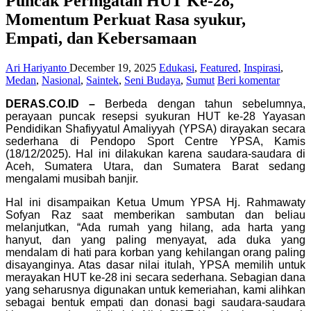
Puncak Peringatan HUT Ke-28,
Momentum Perkuat Rasa syukur,
Empati, dan Kebersamaan
Ari Hariyanto
December 19, 2025
Edukasi
,
Featured
,
Inspirasi
,
Medan
,
Nasional
,
Saintek
,
Seni Budaya
,
Sumut
Beri komentar
DERAS.CO.ID –
Berbeda dengan tahun sebelumnya,
perayaan puncak resepsi syukuran HUT ke-28 Yayasan
Pendidikan Shafiyyatul Amaliyyah (YPSA) dirayakan secara
sederhana di Pendopo Sport Centre YPSA, Kamis
(18/12/2025). Hal ini dilakukan karena saudara-saudara di
Aceh, Sumatera Utara, dan Sumatera Barat sedang
mengalami musibah banjir.
Hal ini disampaikan Ketua Umum YPSA Hj. Rahmawaty
Sofyan Raz saat memberikan sambutan dan beliau
melanjutkan, “Ada rumah yang hilang, ada harta yang
hanyut, dan yang paling menyayat, ada duka yang
mendalam di hati para korban yang kehilangan orang paling
disayanginya. Atas dasar nilai itulah, YPSA memilih untuk
merayakan HUT ke-28 ini secara sederhana. Sebagian dana
yang seharusnya digunakan untuk kemeriahan, kami alihkan
sebagai bentuk empati dan donasi bagi saudara-saudara