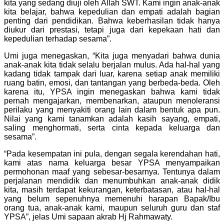
kita yang sedang diuji oleh Allah SWT. Kami ingin anak-anak
kita belajar, bahwa kepedulian dan empati adalah bagian
penting dari pendidikan. Bahwa keberhasilan tidak hanya
diukur dari prestasi, tetapi juga dari kepekaan hati dan
kepedulian terhadap sesama”.
Umi juga menegaskan, “Kita juga menyadari bahwa dunia
anak-anak kita tidak selalu berjalan mulus. Ada hal-hal yang
kadang tidak tampak dari luar, karena setiap anak memiliki
ruang batin, emosi, dan tantangan yang berbeda-beda. Oleh
karena itu, YPSA ingin menegaskan bahwa kami tidak
pernah mengajarkan, membenarkan, ataupun menoleransi
perilaku yang menyakiti orang lain dalam bentuk apa pun.
Nilai yang kami tanamkan adalah kasih sayang, empati,
saling menghormati, serta cinta kepada keluarga dan
sesama”.
“Pada kesempatan ini pula, dengan segala kerendahan hati,
kami atas nama keluarga besar YPSA menyampaikan
permohonan maaf yang sebesar-besarnya. Tentunya dalam
perjalanan mendidik dan menumbuhkan anak-anak didik
kita, masih terdapat kekurangan, keterbatasan, atau hal-hal
yang belum sepenuhnya memenuhi harapan Bapak/Ibu
orang tua, anak-anak kami, maupun seluruh guru dan staf
YPSA”, jelas Umi sapaan akrab Hj Rahmawaty.