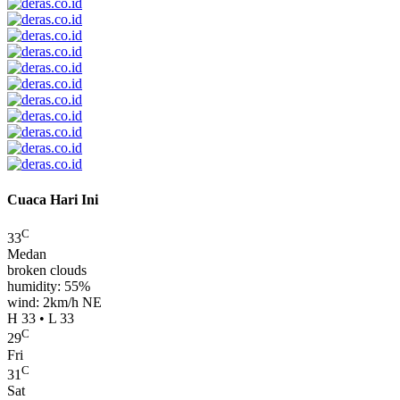
Cuaca Hari Ini
C
33
Medan
broken clouds
humidity: 55%
wind: 2km/h NE
H 33 • L 33
C
29
Fri
C
31
Sat