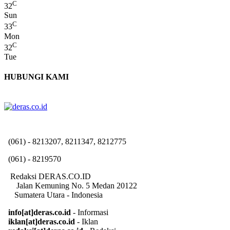
C
32
Sun
C
33
Mon
C
32
Tue
HUBUNGI KAMI
(061) - 8213207, 8211347, 8212775
(061) - 8219570
Redaksi DERAS.CO.ID
Jalan Kemuning No. 5 Medan 20122
Sumatera Utara - Indonesia
info[at]deras.co.id
- Informasi
iklan[at]deras.co.id
- Iklan