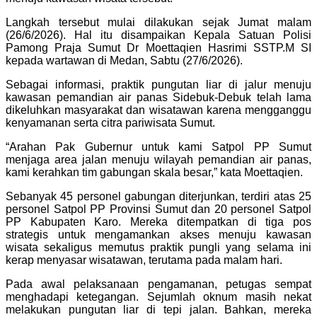
Langkah tersebut mulai dilakukan sejak Jumat malam
(26/6/2026). Hal itu disampaikan Kepala Satuan Polisi
Pamong Praja Sumut Dr Moettaqien Hasrimi SSTP.M SI
kepada wartawan di Medan, Sabtu (27/6/2026).
Sebagai informasi, praktik pungutan liar di jalur menuju
kawasan pemandian air panas Sidebuk-Debuk telah lama
dikeluhkan masyarakat dan wisatawan karena mengganggu
kenyamanan serta citra pariwisata Sumut.
“Arahan Pak Gubernur untuk kami Satpol PP Sumut
menjaga area jalan menuju wilayah pemandian air panas,
kami kerahkan tim gabungan skala besar,” kata Moettaqien.
Sebanyak 45 personel gabungan diterjunkan, terdiri atas 25
personel Satpol PP Provinsi Sumut dan 20 personel Satpol
PP Kabupaten Karo. Mereka ditempatkan di tiga pos
strategis untuk mengamankan akses menuju kawasan
wisata sekaligus memutus praktik pungli yang selama ini
kerap menyasar wisatawan, terutama pada malam hari.
Pada awal pelaksanaan pengamanan, petugas sempat
menghadapi ketegangan. Sejumlah oknum masih nekat
melakukan pungutan liar di tepi jalan. Bahkan, mereka