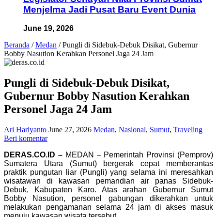
Menjelma Jadi Pusat Baru Event Dunia
June 19, 2026
Beranda
/
Medan
/
Pungli di Sidebuk-Debuk Disikat, Gubernur
Bobby Nasution Kerahkan Personel Jaga 24 Jam
Pungli di Sidebuk-Debuk Disikat,
Gubernur Bobby Nasution Kerahkan
Personel Jaga 24 Jam
Ari Hariyanto
June 27, 2026
Medan
,
Nasional
,
Sumut
,
Traveling
Beri komentar
DERAS.CO.ID –
MEDAN – Pemerintah Provinsi (Pemprov)
Sumatera Utara (Sumut) bergerak cepat memberantas
praktik pungutan liar (Pungli) yang selama ini meresahkan
wisatawan di kawasan pemandian air panas Sidebuk-
Debuk, Kabupaten Karo. Atas arahan Gubernur Sumut
Bobby Nasution, personel gabungan dikerahkan untuk
melakukan pengamanan selama 24 jam di akses masuk
menuju kawasan wisata tersebut.