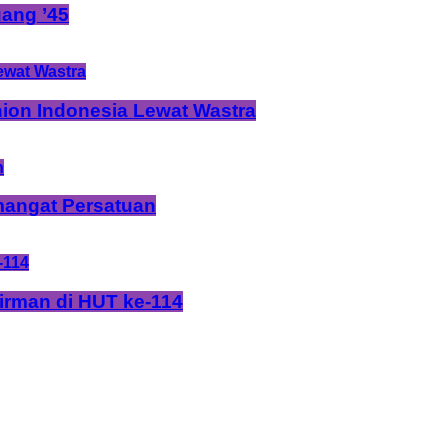
ang ’45
ion Indonesia Lewat Wastra
mangat Persatuan
rman di HUT ke-114