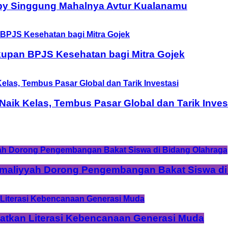
by Singgung Mahalnya Avtur Kualanamu
upan BPJS Kesehatan bagi Mitra Gojek
ik Kelas, Tembus Pasar Global dan Tarik Inves
Amaliyyah Dorong Pengembangan Bakat Siswa di
tkan Literasi Kebencanaan Generasi Muda