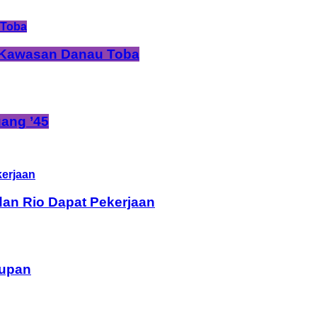
i Kawasan Danau Toba
ang ’45
dan Rio Dapat Pekerjaan
dupan