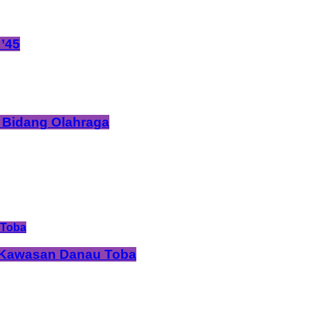
’45
 Bidang Olahraga
i Kawasan Danau Toba