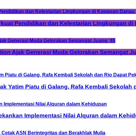
rkuat Pendidikan dan Kelestarian Lingkungan d
tion Ajak Generasi Muda Gelorakan Semangat Ju
 Yatim Piatu di Galang, Rafa Kembali Sekolah 
ekankan Implementasi Nilai Alquran dalam Kehi