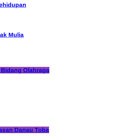
Kehidupan
ak Mulia
 Bidang Olahraga
wasan Danau Toba