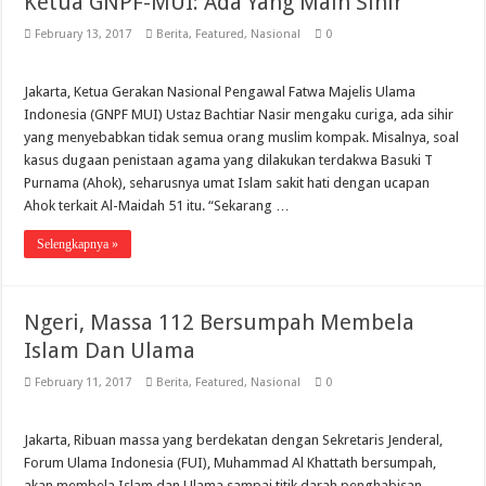
Ketua GNPF-MUI: Ada Yang Main Sihir
February 13, 2017
Berita
,
Featured
,
Nasional
0
Jakarta, Ketua Gerakan Nasional Pengawal Fatwa Majelis Ulama
Indonesia (GNPF MUI) Ustaz Bachtiar Nasir mengaku curiga, ada sihir
yang menyebabkan tidak semua orang muslim kompak. Misalnya, soal
kasus dugaan penistaan agama yang dilakukan terdakwa Basuki T
Purnama (Ahok), seharusnya umat Islam sakit hati dengan ucapan
Ahok terkait Al-Maidah 51 itu. “Sekarang …
Selengkapnya »
Ngeri, Massa 112 Bersumpah Membela
Islam Dan Ulama
February 11, 2017
Berita
,
Featured
,
Nasional
0
Jakarta, Ribuan massa yang berdekatan dengan Sekretaris Jenderal,
Forum Ulama Indonesia (FUI), Muhammad Al Khattath bersumpah,
akan membela Islam dan Ulama sampai titik darah penghabisan.