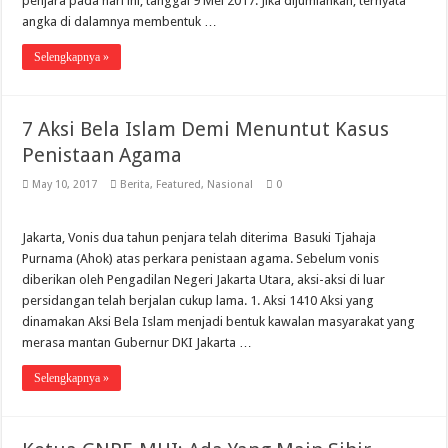
penjara pada hari ini, tanggal 9 Mei 2017. Jika dijumlahkan, ternyata
angka di dalamnya membentuk …
Selengkapnya »
7 Aksi Bela Islam Demi Menuntut Kasus
Penistaan Agama
May 10, 2017
Berita
,
Featured
,
Nasional
0
Jakarta, Vonis dua tahun penjara telah diterima Basuki Tjahaja
Purnama (Ahok) atas perkara penistaan agama. Sebelum vonis
diberikan oleh Pengadilan Negeri Jakarta Utara, aksi-aksi di luar
persidangan telah berjalan cukup lama. 1. Aksi 1410 Aksi yang
dinamakan Aksi Bela Islam menjadi bentuk kawalan masyarakat yang
merasa mantan Gubernur DKI Jakarta …
Selengkapnya »