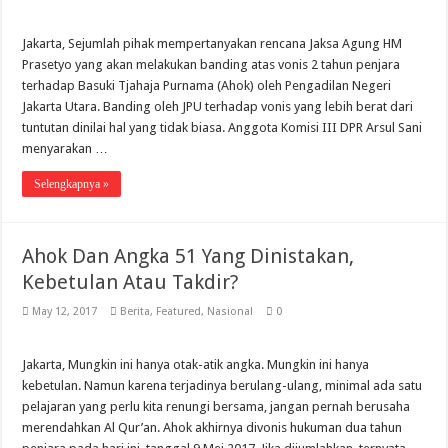
Jakarta, Sejumlah pihak mempertanyakan rencana Jaksa Agung HM
Prasetyo yang akan melakukan banding atas vonis 2 tahun penjara
terhadap Basuki Tjahaja Purnama (Ahok) oleh Pengadilan Negeri
Jakarta Utara. Banding oleh JPU terhadap vonis yang lebih berat dari
tuntutan dinilai hal yang tidak biasa. Anggota Komisi III DPR Arsul Sani
menyarakan …
Selengkapnya »
Ahok Dan Angka 51 Yang Dinistakan,
Kebetulan Atau Takdir?
May 12, 2017
Berita
,
Featured
,
Nasional
0
Jakarta, Mungkin ini hanya otak-atik angka. Mungkin ini hanya
kebetulan. Namun karena terjadinya berulang-ulang, minimal ada satu
pelajaran yang perlu kita renungi bersama, jangan pernah berusaha
merendahkan Al Qur’an. Ahok akhirnya divonis hukuman dua tahun