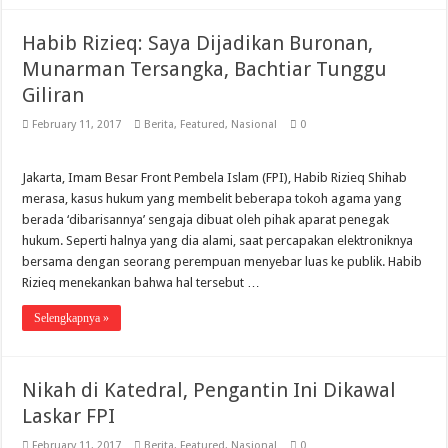
Habib Rizieq: Saya Dijadikan Buronan,
Munarman Tersangka, Bachtiar Tunggu
Giliran
February 11, 2017
Berita
,
Featured
,
Nasional
0
Jakarta, Imam Besar Front Pembela Islam (FPI), Habib Rizieq Shihab
merasa, kasus hukum yang membelit beberapa tokoh agama yang
berada ‘dibarisannya’ sengaja dibuat oleh pihak aparat penegak
hukum. Seperti halnya yang dia alami, saat percapakan elektroniknya
bersama dengan seorang perempuan menyebar luas ke publik. Habib
Rizieq menekankan bahwa hal tersebut …
Selengkapnya »
Nikah di Katedral, Pengantin Ini Dikawal
Laskar FPI
February 11, 2017
Berita
,
Featured
,
Nasional
0