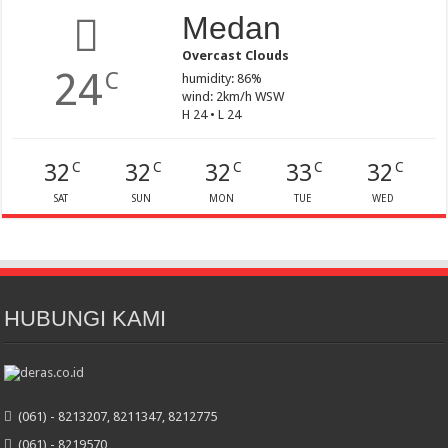
Medan
Overcast Clouds
24
C
humidity: 86%
wind: 2km/h WSW
H 24 • L 24
32
32
32
33
32
C
C
C
C
C
SAT
SUN
MON
TUE
WED
HUBUNGI KAMI
(061) - 8213207, 8211347, 8212775
(061) - 8219570