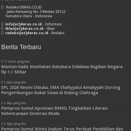
Redaksi DERAS.CO.ID
Jalan Kemuning No. 5 Medan 20122
Sumatera Utara - Indonesia
info[at]deras.co.id
- Informasi
iklan[at]deras.co.id
- Iklan
redaksi[at]deras.co.id
- Redaksi
Berita Terbaru
11 hours yang lalu
Mantan Kadis Kesehatan Batubara Didakwa Rugikan Negara
Rp 1,1 Miliar
2 days yang lalu
SPL 2026 Resmi Dibuka, SMA Shafiyyatul Amaliyyah Dorong
Pengembangan Bakat Siswa di Bidang Olahraga
3 days yang lalu
Pemprov Sumut Apresiasi BMKG Tingkatkan Literasi
Kebencanaan Generasi Muda
3 days yang lalu
Pemprov Sumut Minta Inalum Terus Perkuat Pendidikan dan