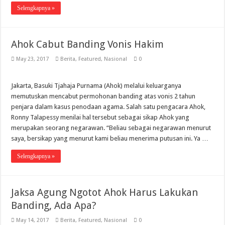
Selengkapnya »
Ahok Cabut Banding Vonis Hakim
May 23, 2017
Berita
,
Featured
,
Nasional
0
Jakarta, Basuki Tjahaja Purnama (Ahok) melalui keluarganya
memutuskan mencabut permohonan banding atas vonis 2 tahun
penjara dalam kasus penodaan agama. Salah satu pengacara Ahok,
Ronny Talapessy menilai hal tersebut sebagai sikap Ahok yang
merupakan seorang negarawan. “Beliau sebagai negarawan menurut
saya, bersikap yang menurut kami beliau menerima putusan ini. Ya …
Selengkapnya »
Jaksa Agung Ngotot Ahok Harus Lakukan
Banding, Ada Apa?
May 14, 2017
Berita
,
Featured
,
Nasional
0