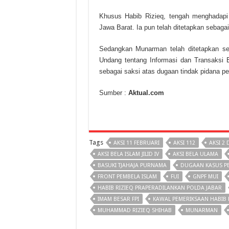
Khusus Habib Rizieq, tengah menghadap
Jawa Barat. Ia pun telah ditetapkan sebaga
Sedangkan Munarman telah ditetapkan se
Undang tentang Informasi dan Transaksi El
sebagai saksi atas dugaan tindak pidana p
Sumber :
Aktual.com
Tags
AKSI 11 FEBRUARI
AKSI 112
AKSI 2
AKSI BELA ISLAM JILID IV
AKSI BELA ULAMA
BASUKI TJAHAJA PURNAMA
DUGAAN KASUS P
FRONT PEMBELA ISLAM
FUI
GNPF MUI
HABIB RIZIEQ PRAPERADILANKAN POLDA JABAR
IMAM BESAR FPI
KAWAL PEMERIKSAAN HABIB 
MUHAMMAD RIZIEQ SHIHAB
MUNARMAN