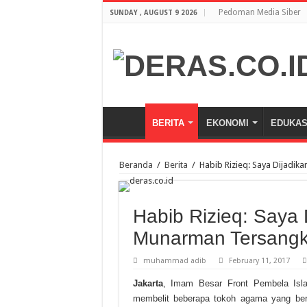
Pedoman Media Siber
SUNDAY , AUGUST 9 2026
BERITA
EKONOMI
EDUKAS
Beranda
/
Berita
/
Habib Rizieq: Saya Dijadik
Habib Rizieq: Saya 
Munarman Tersangka
muhammad adib
February 11, 2017
Jakarta
, Imam Besar Front Pembela Isl
membelit beberapa tokoh agama yang bera