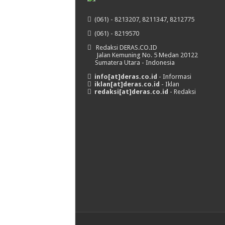
(061) - 8213207, 8211347, 8212775
(061) - 8219570
Redaksi DERAS.CO.ID
Jalan Kemuning No. 5 Medan 20122
Sumatera Utara - Indonesia
info[at]deras.co.id
- Informasi
iklan[at]deras.co.id
- Iklan
redaksi[at]deras.co.id
- Redaksi