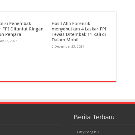
olisi Penembak
Hasil Ahli Forensik
r FPI Dituntut Ringan
menyebutkan 4 Laskar FPI
un Penjara
Tewas Ditembak 11 Kali di
Dalam Mobil
ry 22, 2022
December 23, 2021
Berita Terbaru
3 days yang lalu