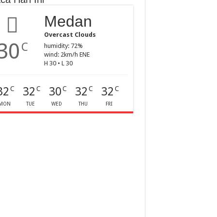
Medan
Overcast Clouds
30
C
humidity: 72%
wind: 2km/h ENE
H 30 • L 30
32
32
30
32
32
C
C
C
C
C
MON
TUE
WED
THU
FRI