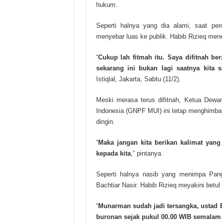
hukum.
Seperti halnya yang dia alami, saat pe
menyebar luas ke publik. Habib Rizieq mene
“
Cukup lah fitmah itu. Saya difitnah be
sekarang ini bukan lagi saatnya kita s
Istiqlal, Jakarta, Sabtu (11/2).
Meski merasa terus difitnah, Ketua Dew
Indonesia (GNPF MUI) ini tetap menghimbau
dingin.
“
Maka jangan kita berikan kalimat yang
kepada kita
,” pintanya.
Seperti halnya nasib yang menimpa P
Bachtiar Nasir. Habib Rizieq meyakini betu
“
Munarman sudah jadi tersangka, ustad Ba
buronan sejak pukul 00.00 WIB semalam 