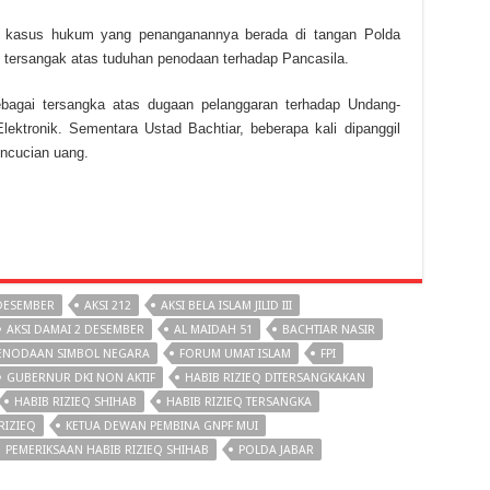
i kasus hukum yang penanganannya berada di tangan Polda
i tersangak atas tuduhan penodaan terhadap Pancasila.
bagai tersangka atas dugaan pelanggaran terhadap Undang-
ektronik. Sementara Ustad Bachtiar, beberapa kali dipanggil
encucian uang.
 DESEMBER
AKSI 212
AKSI BELA ISLAM JILID III
AKSI DAMAI 2 DESEMBER
AL MAIDAH 51
BACHTIAR NASIR
ENODAAN SIMBOL NEGARA
FORUM UMAT ISLAM
FPI
GUBERNUR DKI NON AKTIF
HABIB RIZIEQ DITERSANGKAKAN
HABIB RIZIEQ SHIHAB
HABIB RIZIEQ TERSANGKA
RIZIEQ
KETUA DEWAN PEMBINA GNPF MUI
PEMERIKSAAN HABIB RIZIEQ SHIHAB
POLDA JABAR