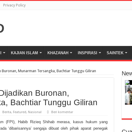
Privacy Policy
I
KAJIAN ISLAM
KHAZANAH
INSPIRASI
SAINTEK
an Buronan, Munarman Tersangka, Bachtiar Tunggu Giliran
New
Dijadikan Buronan,
, Bachtiar Tunggu Giliran
Berita
,
Featured
,
Nasional
Beri komentar
am (FPI), Habib Rizieq Shihab merasa, kasus hukum yang
da ‘dibarisannya’ sengaja dibuat oleh pihak aparat penegak
Cua