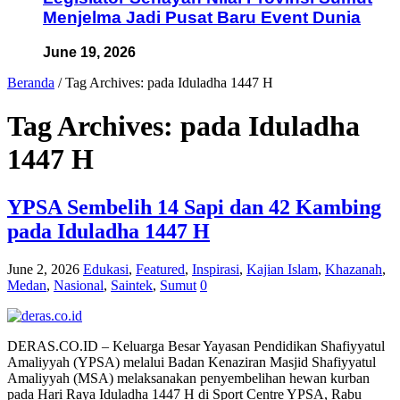
Menjelma Jadi Pusat Baru Event Dunia
June 19, 2026
Beranda
/
Tag Archives: pada Iduladha 1447 H
Tag Archives:
pada Iduladha
1447 H
YPSA Sembelih 14 Sapi dan 42 Kambing
pada Iduladha 1447 H
June 2, 2026
Edukasi
,
Featured
,
Inspirasi
,
Kajian Islam
,
Khazanah
,
Medan
,
Nasional
,
Saintek
,
Sumut
0
DERAS.CO.ID – Keluarga Besar Yayasan Pendidikan Shafiyyatul
Amaliyyah (YPSA) melalui Badan Kenaziran Masjid Shafiyyatul
Amaliyyah (MSA) melaksanakan penyembelihan hewan kurban
pada Hari Raya Iduladha 1447 H di Sport Centre YPSA, Rabu