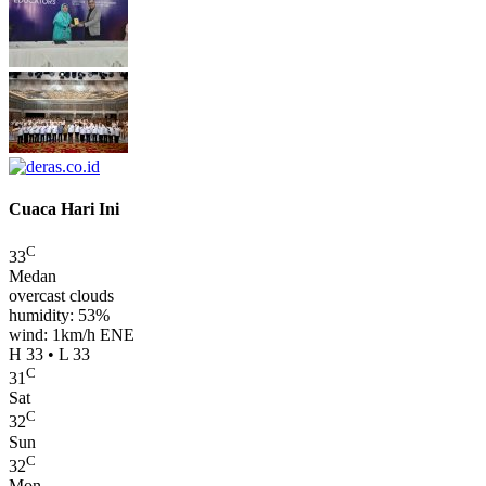
Cuaca Hari Ini
C
33
Medan
overcast clouds
humidity: 53%
wind: 1km/h ENE
H 33 • L 33
C
31
Sat
C
32
Sun
C
32
Mon