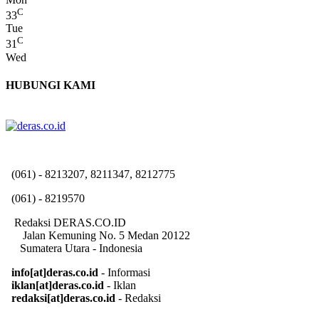
C
33
Tue
C
31
Wed
HUBUNGI KAMI
(061) - 8213207, 8211347, 8212775
(061) - 8219570
Redaksi DERAS.CO.ID
Jalan Kemuning No. 5 Medan 20122
Sumatera Utara - Indonesia
info[at]deras.co.id
- Informasi
iklan[at]deras.co.id
- Iklan
redaksi[at]deras.co.id
- Redaksi