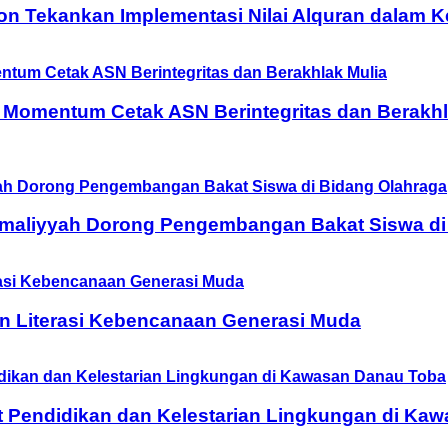
on Tekankan Implementasi Nilai Alquran dalam 
 Momentum Cetak ASN Berintegritas dan Berakhl
Amaliyyah Dorong Pengembangan Bakat Siswa di
n Literasi Kebencanaan Generasi Muda
t Pendidikan dan Kelestarian Lingkungan di Ka