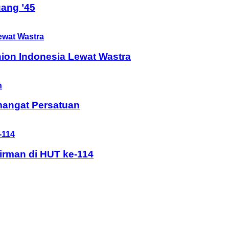
ang ’45
ion Indonesia Lewat Wastra
mangat Persatuan
rman di HUT ke-114