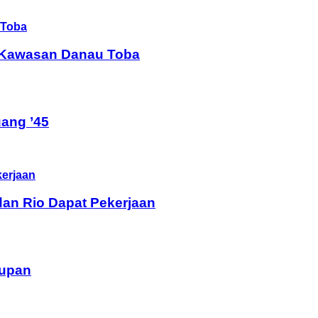
i Kawasan Danau Toba
ang ’45
dan Rio Dapat Pekerjaan
dupan