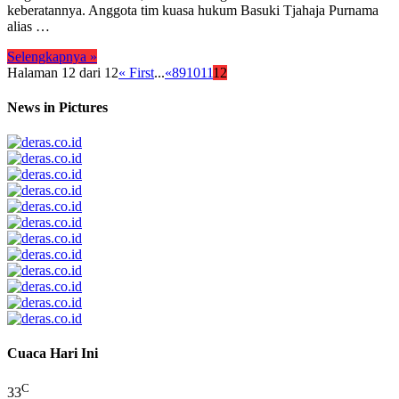
keberatannya. Anggota tim kuasa hukum Basuki Tjahaja Purnama
alias …
Selengkapnya »
Halaman 12 dari 12
« First
...
«
8
9
10
11
12
News in Pictures
Cuaca Hari Ini
C
33