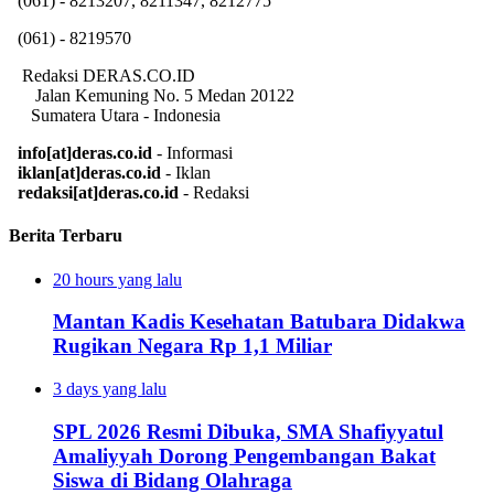
(061) - 8213207, 8211347, 8212775
(061) - 8219570
Redaksi DERAS.CO.ID
Jalan Kemuning No. 5 Medan 20122
Sumatera Utara - Indonesia
info[at]deras.co.id
- Informasi
iklan[at]deras.co.id
- Iklan
redaksi[at]deras.co.id
- Redaksi
Berita Terbaru
20 hours yang lalu
Mantan Kadis Kesehatan Batubara Didakwa
Rugikan Negara Rp 1,1 Miliar
3 days yang lalu
SPL 2026 Resmi Dibuka, SMA Shafiyyatul
Amaliyyah Dorong Pengembangan Bakat
Siswa di Bidang Olahraga