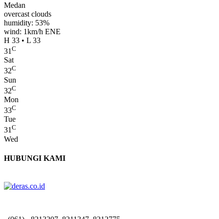
Medan
overcast clouds
humidity: 53%
wind: 1km/h ENE
H 33 • L 33
C
31
Sat
C
32
Sun
C
32
Mon
C
33
Tue
C
31
Wed
HUBUNGI KAMI