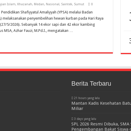
jian Islam
,
Khazanah
,
Medan
,
Nasional
,
Saintek
,
Sumut
0
Pendidikan Shafiyyatul Amaliyyah (YPSA) melalui Badan
SA) melaksanakan penyembelihan hewan kurban pada Hari Raya
 (27/5/2026). Sebanyak 14 ekor sapi dan 42 ekor kambing
us MSA, Azhar Fauzi, M.Pd.I., mengatakan …
Berita Terbaru
21 hours yang lalu
Mantan Kadis Kesehatan Batu
Miliar
3 days yang lalu
SPL 2026 Resmi Dibuka, SMA 
Pengembangan Bakat Siswa d