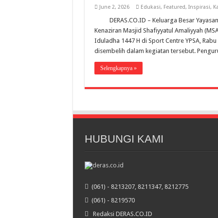
June 2, 2026
Edukasi
,
Featured
,
Inspirasi
,
Ka
DERAS.CO.ID – Keluarga Besar Yayasan 
Kenaziran Masjid Shafiyyatul Amaliyyah (M
Iduladha 1447 H di Sport Centre YPSA, Rabu
disembelih dalam kegiatan tersebut. Pengur
Selengkapnya »
HUBUNGI KAMI
(061) - 8213207, 8211347, 8212775
(061) - 8219570
Redaksi DERAS.CO.ID