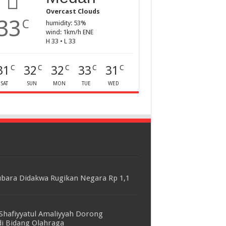
Overcast Clouds
33
C
humidity: 53%
wind: 1km/h ENE
H 33 • L 33
31
32
32
33
31
C
C
C
C
C
SAT
SUN
MON
TUE
WED
bara Didakwa Rugikan Negara Rp 1,1
Shafiyyatul Amaliyyah Dorong
i Bidang Olahraga