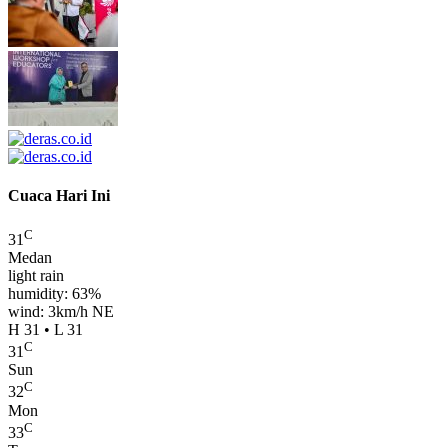
Cuaca Hari Ini
C
31
Medan
light rain
humidity: 63%
wind: 3km/h NE
H 31 • L 31
C
31
Sun
C
32
Mon
C
33