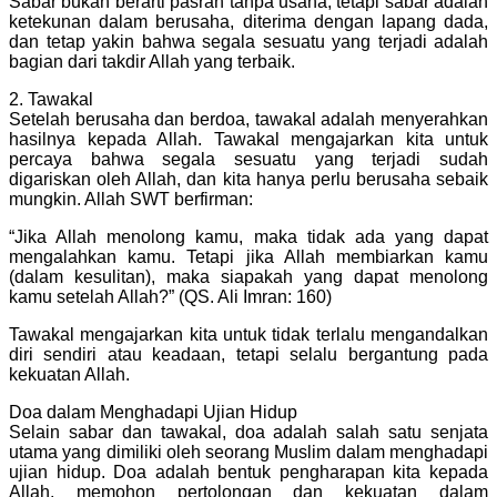
Sabar bukan berarti pasrah tanpa usaha, tetapi sabar adalah
ketekunan dalam berusaha, diterima dengan lapang dada,
dan tetap yakin bahwa segala sesuatu yang terjadi adalah
bagian dari takdir Allah yang terbaik.
2. Tawakal
Setelah berusaha dan berdoa, tawakal adalah menyerahkan
hasilnya kepada Allah. Tawakal mengajarkan kita untuk
percaya bahwa segala sesuatu yang terjadi sudah
digariskan oleh Allah, dan kita hanya perlu berusaha sebaik
mungkin. Allah SWT berfirman:
“Jika Allah menolong kamu, maka tidak ada yang dapat
mengalahkan kamu. Tetapi jika Allah membiarkan kamu
(dalam kesulitan), maka siapakah yang dapat menolong
kamu setelah Allah?” (QS. Ali Imran: 160)
Tawakal mengajarkan kita untuk tidak terlalu mengandalkan
diri sendiri atau keadaan, tetapi selalu bergantung pada
kekuatan Allah.
Doa dalam Menghadapi Ujian Hidup
Selain sabar dan tawakal, doa adalah salah satu senjata
utama yang dimiliki oleh seorang Muslim dalam menghadapi
ujian hidup. Doa adalah bentuk pengharapan kita kepada
Allah, memohon pertolongan dan kekuatan dalam