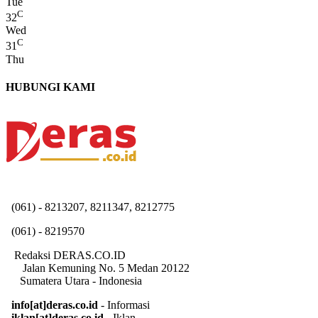
Tue
C
32
Wed
C
31
Thu
HUBUNGI KAMI
(061) - 8213207, 8211347, 8212775
(061) - 8219570
Redaksi DERAS.CO.ID
Jalan Kemuning No. 5 Medan 20122
Sumatera Utara - Indonesia
info[at]deras.co.id
- Informasi
iklan[at]deras.co.id
- Iklan