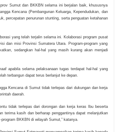
prov Sumut dan BKKBN selama ini berjalan baik, khususnya
angga Kencana (Pembangunan Keluarga, Kependudukan, dan
k, percepatan penurunan stunting, serta penguatan ketahanan
rasi yang telah terjalin selama ini. Kolaborasi program pusat
visi dan misi Provinsi Sumatera Utara. Program-program yang
gkatkan, sedangkan hal-hal yang masih kurang akan menjadi
f apabila selama pelaksanaan tugas terdapat hal-hal yang
elah terbangun dapat terus berlanjut ke depan.
gga Kencana di Sumut tidak terlepas dari dukungan dan kerja
rintah daerah.
tu tidak terlepas dari dorongan dan kerja keras Ibu beserta
 terima kasih dan berharap penggantinya dapat melanjutkan
-program BKKBN di wilayah Sumut,” katanya.
Provinsi Sumut Fatmawati menyampaikan terima kasih kepada