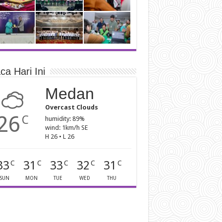
ca Hari Ini
Medan
Overcast Clouds
26
C
humidity: 89%
wind: 1km/h SE
H 26 • L 26
33
31
33
32
31
C
C
C
C
C
SUN
MON
TUE
WED
THU