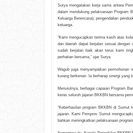
Surya mengatakan kerja sama antara Pem
dalam mendukung pelaksanaan Program B
Keluarga Berencana), pengendalian pendudu
keluarga.
“Kami mengucapkan terima kasih atas kolabo
dan daerah dapat berjalan sesuai dengan 
sudah berjalan baik akan terus kami tin
perhatian bersama,” ujar Surya.
Wagub juga menyampaikan permohonan maa
kurang berkenan. Ia berharap sinergi yang t
Menurutnya, berbagai capaian Program Ban
keras seluruh jajaran BKKBN bersama peme
“Keberhasilan program BKKBN di Sumut ten
jajaran. Kami Pemprov Sumut mengucapkan
bahkan meningkatkan pelaksanaan program
Sementara itu, Kepala Perwakilan BKKBN 