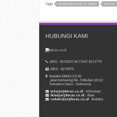
Tags
SELAMA BERTUGAS DI SUMUT
WAGUB SU
HUBUNGI KAMI
(061) - 8213207, 8211347, 8212775
(061) - 8219570
Redaksi DERAS.CO.ID
Jalan Kemuning No. 5 Medan 20122
Sumatera Utara - Indonesia
info[at]deras.co.id
- Informasi
iklan[at]deras.co.id
- Iklan
redaksi[at]deras.co.id
- Redaksi