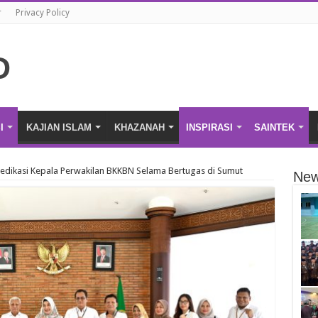
r
Privacy Policy
I
KAJIAN ISLAM
KHAZANAH
INSPIRASI
SAINTEK
edikasi Kepala Perwakilan BKKBN Selama Bertugas di Sumut
New