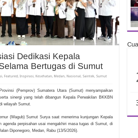
Cua
asi Dedikasi Kepala
Selama Bertugas di Sumut
si
,
Featured
,
Inspirasi
,
Kesehatan
,
Medan
,
Nasional
,
Saintek
,
Sumut
ovinsi (Pemprov) Sumatera Utara (Sumut) menyampaikan
 serta sinergi yang telah dibangun Kepala Perwakilan BKKBN
di wilayah Sumut.
bernur (Wagub) Sumut Surya saat menerima kunjungan Kepala
agenda perpisahan usai mengakhiri masa tugas di Sumut, di
alan Diponegoro, Medan, Rabu (13/5/2026).