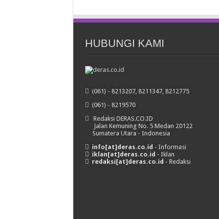
HUBUNGI KAMI
(061) - 8213207, 8211347, 8212775
(061) - 8219570
Redaksi DERAS.CO.ID
Jalan Kemuning No. 5 Medan 20122
Sumatera Utara - Indonesia
info[at]deras.co.id
- Informasi
iklan[at]deras.co.id
- Iklan
redaksi[at]deras.co.id
- Redaksi