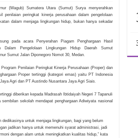
ur (Wagub) Sumatera Utara (Sumut) Surya menyerahkan
l penilaian peringkat kinerja perusahaan dalam pengelolaan
gkatan dalam menjaga lingkungan hidup, bukan hanya sekadar
ngsung pada acara Penyerahan Piagam Penghargaan Hasil
aan Dalam Pengelolaan Lingkungan Hidup Daerah Sumut
ernur Sumut Jalan Diponegoro Nomot 30, Medan.
 Program Penilaian Peringkat Kinerja Perusahaan (Proper) dan
hargaan Proper tertinggi (kategori emas) yaitu PT Indonesia
aya Agri dan PT Austindo Nusantara Jaya Agri Siais.
tinggi diberikan kepada Madrasah Ibtidaiyah Negeri 7 Tapanuli
a sembilan sekolah mendapat penghargaan Adiwiyata nasional
 dedikasinya untuk menjaga lingkungan, bagi yang belum
gan jadikan hanya untuk memenuhi syarat administrasi, jadi
rmoni dengan alam untuk meningkatkan kualitas hidup,” kata