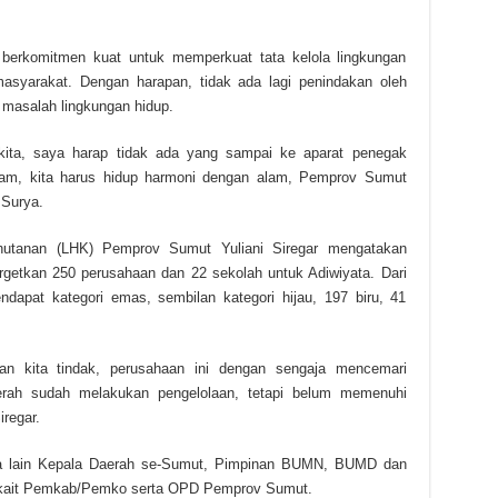
erkomitmen kuat untuk memperkuat tata kelola lingkungan
 masyarakat. Dengan harapan, tidak ada lagi penindakan oleh
 masalah lingkungan hidup.
 kita, saya harap tidak ada yang sampai ke aparat penegak
tam, kita harus hidup harmoni dengan alam, Pemprov Sumut
 Surya.
hutanan (LHK) Pemprov Sumut Yuliani Siregar mengatakan
etkan 250 perusahaan dan 22 sekolah untuk Adiwiyata. Dari
ndapat kategori emas, sembilan kategori hijau, 197 biru, 41
an kita tindak, perusahaan ini dengan sengaja mencemari
erah sudah melakukan pengelolaan, tetapi belum memenuhi
iregar.
ara lain Kepala Daerah se-Sumut, Pimpinan BUMN, BUMD dan
terkait Pemkab/Pemko serta OPD Pemprov Sumut.