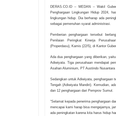
DERAS.CO.ID – MEDAN – Wakil Gubern
Penghargaan Lingkungan Hidup 2024, hasi
lingkungan hidup. Dia berharap ada penin
sebagai pemenuhan syarat administrasi.
Pemberian penghargaan tersebut berla
Penilaian Peringkat Kinerja Perusah
(Properdasu), Kamis (22/5), di Kantor Gub
Ada dua penghargaan yang diberikan, yaitu
Adiwiyata. Tiga perusahaan mendapat peng
Asahan Aluminium, PT Austindo Nusantara J
Sedangkan untuk Adiwiyata, penghargaan ter
Tengah (Adiwiyata Mandiri). Kemudian, ad
dan 12 penghargaan dari Pemprov Sumut.
“Selamat kepada penerima penghargaan dan
mencapai kami harap bisa mengejarnya, jan
ada peningkatan karena kita harus hidup ha