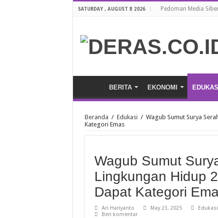
Pedoman Media Sibe
SATURDAY , AUGUST 8 2026
BERITA
EKONOMI
EDUKAS
Beranda
/
Edukasi
/
Wagub Sumut Surya Serah
Kategori Emas
Wagub Sumut Sury
Lingkungan Hidup 2
Dapat Kategori Em
Ari Hariyanto
May 23, 2025
Edukasi
Beri komentar