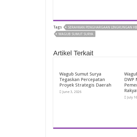
Tags
SERAHKAN PENGHARGAAN LINGKUNGAN HI
WAGUB SUMUT SURYA
Artikel Terkait
Wagub Sumut Surya
Wagub
Tegaskan Percepatan
DWP M
Proyek Strategis Daerah
Pemer
Rakya
June 3, 2026
July 1