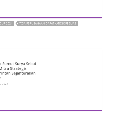
DUP 2024
TIGA PERUSAHAAN DAPAT KATEGORI EMAS
 Sumut Surya Sebut
itra Strategis
intah Sejahterakan
t
6, 2025