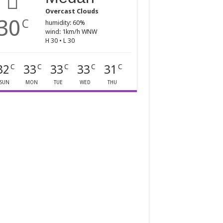
Overcast Clouds
30
C
humidity: 60%
wind: 1km/h WNW
H 30 • L 30
32
33
33
33
31
C
C
C
C
C
SUN
MON
TUE
WED
THU