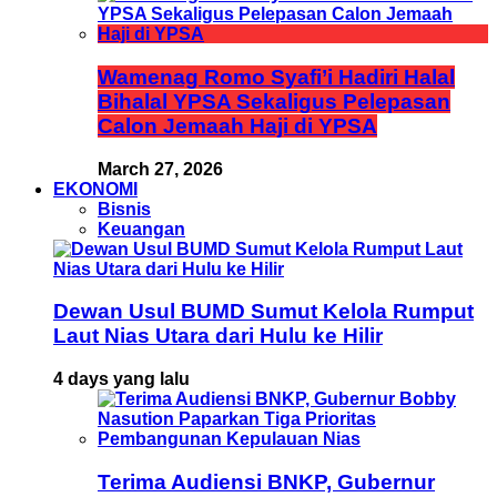
Wamenag Romo Syafi’i Hadiri Halal
Bihalal YPSA Sekaligus Pelepasan
Calon Jemaah Haji di YPSA
March 27, 2026
EKONOMI
Bisnis
Keuangan
Dewan Usul BUMD Sumut Kelola Rumput
Laut Nias Utara dari Hulu ke Hilir
4 days yang lalu
Terima Audiensi BNKP, Gubernur