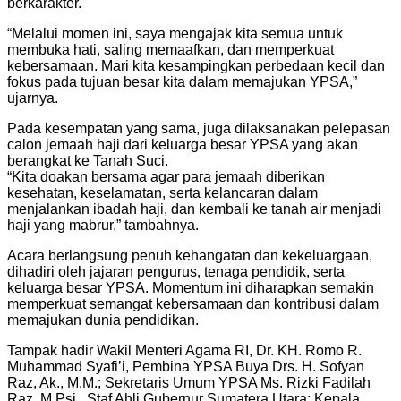
berkarakter.
“Melalui momen ini, saya mengajak kita semua untuk
membuka hati, saling memaafkan, dan memperkuat
kebersamaan. Mari kita kesampingkan perbedaan kecil dan
fokus pada tujuan besar kita dalam memajukan YPSA,”
ujarnya.
Pada kesempatan yang sama, juga dilaksanakan pelepasan
calon jemaah haji dari keluarga besar YPSA yang akan
berangkat ke Tanah Suci.
“Kita doakan bersama agar para jemaah diberikan
kesehatan, keselamatan, serta kelancaran dalam
menjalankan ibadah haji, dan kembali ke tanah air menjadi
haji yang mabrur,” tambahnya.
Acara berlangsung penuh kehangatan dan kekeluargaan,
dihadiri oleh jajaran pengurus, tenaga pendidik, serta
keluarga besar YPSA. Momentum ini diharapkan semakin
memperkuat semangat kebersamaan dan kontribusi dalam
memajukan dunia pendidikan.
Tampak hadir Wakil Menteri Agama RI, Dr. KH. Romo R.
Muhammad Syafi’i, Pembina YPSA Buya Drs. H. Sofyan
Raz, Ak., M.M.; Sekretaris Umum YPSA Ms. Rizki Fadilah
Raz, M.Psi., Staf Ahli Gubernur Sumatera Utara; Kepala