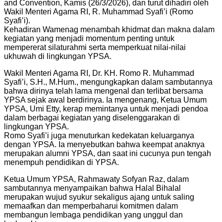
and Convention, Kamis (26/3/2026), dan turut dihadiri oleh
Wakil Menteri Agama RI, R. Muhammad Syafi’i (Romo
Syafi’i).
Kehadiran Wamenag menambah khidmat dan makna dalam
kegiatan yang menjadi momentum penting untuk
mempererat silaturahmi serta memperkuat nilai-nilai
ukhuwah di lingkungan YPSA.
Wakil Menteri Agama RI, Dr. KH. Romo R. Muhammad
Syafi’i, S.H., M.Hum., mengungkapkan dalam sambutannya
bahwa dirinya telah lama mengenal dan terlibat bersama
YPSA sejak awal berdirinya. Ia mengenang, Ketua Umum
YPSA, Umi Etty, kerap memintanya untuk menjadi pendoa
dalam berbagai kegiatan yang diselenggarakan di
lingkungan YPSA.
Romo Syafi’i juga menuturkan kedekatan keluarganya
dengan YPSA. Ia menyebutkan bahwa keempat anaknya
merupakan alumni YPSA, dan saat ini cucunya pun tengah
menempuh pendidikan di YPSA.
Ketua Umum YPSA, Rahmawaty Sofyan Raz, dalam
sambutannya menyampaikan bahwa Halal Bihalal
merupakan wujud syukur sekaligus ajang untuk saling
memaafkan dan memperbaharui komitmen dalam
membangun lembaga pendidikan yang unggul dan