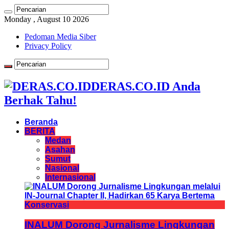
Monday , August 10 2026
Pedoman Media Siber
Privacy Policy
DERAS.CO.ID Anda
Berhak Tahu!
Beranda
BERITA
Medan
Asahan
Sumut
Nasional
Internasional
INALUM Dorong Jurnalisme Lingkungan