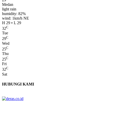
Medan
light rain
humidity: 82%
wind: 1km/h NE
H 29 • L 29
C
32
Tue
C
29
Wed
C
25
Thu
C
25
Fri
C
32
Sat
HUBUNGI KAMI