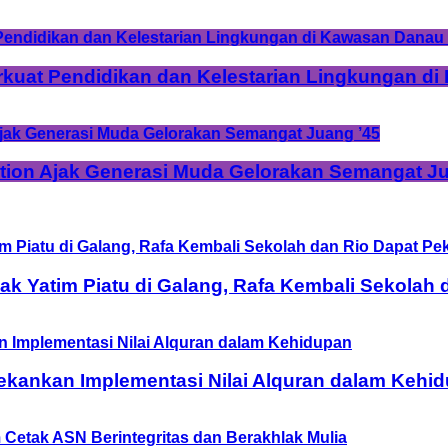
rkuat Pendidikan dan Kelestarian Lingkungan d
tion Ajak Generasi Muda Gelorakan Semangat Ju
 Yatim Piatu di Galang, Rafa Kembali Sekolah 
ekankan Implementasi Nilai Alquran dalam Kehi