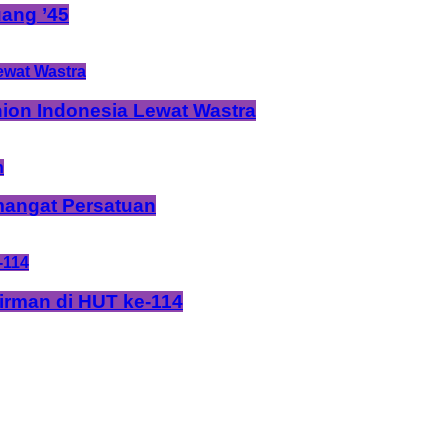
ang ’45
ion Indonesia Lewat Wastra
mangat Persatuan
rman di HUT ke-114