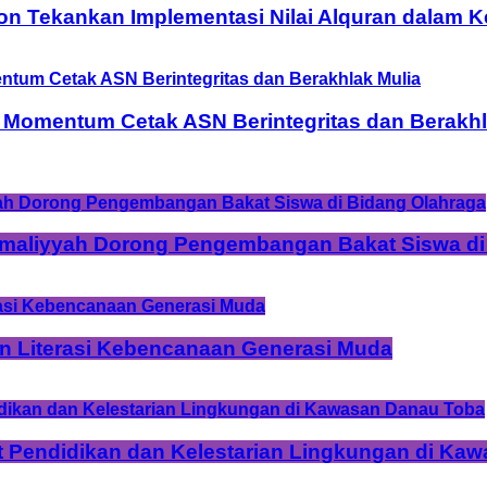
on Tekankan Implementasi Nilai Alquran dalam 
 Momentum Cetak ASN Berintegritas dan Berakhl
Amaliyyah Dorong Pengembangan Bakat Siswa di
n Literasi Kebencanaan Generasi Muda
t Pendidikan dan Kelestarian Lingkungan di Ka