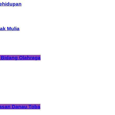
Kehidupan
ak Mulia
 Bidang Olahraga
wasan Danau Toba