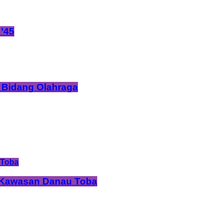
’45
 Bidang Olahraga
i Kawasan Danau Toba