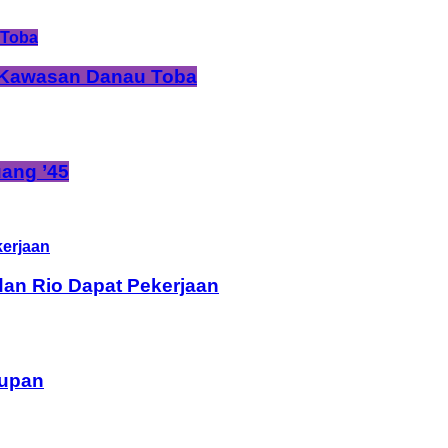
i Kawasan Danau Toba
ang ’45
dan Rio Dapat Pekerjaan
dupan