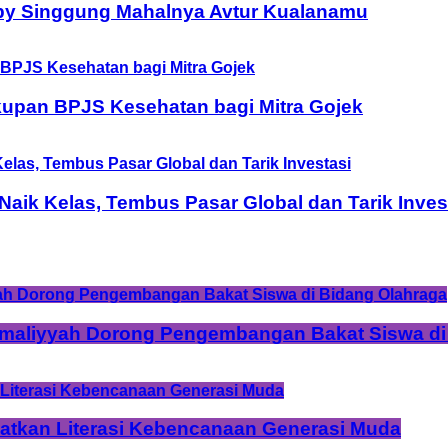
by Singgung Mahalnya Avtur Kualanamu
upan BPJS Kesehatan bagi Mitra Gojek
ik Kelas, Tembus Pasar Global dan Tarik Inves
Amaliyyah Dorong Pengembangan Bakat Siswa di
tkan Literasi Kebencanaan Generasi Muda