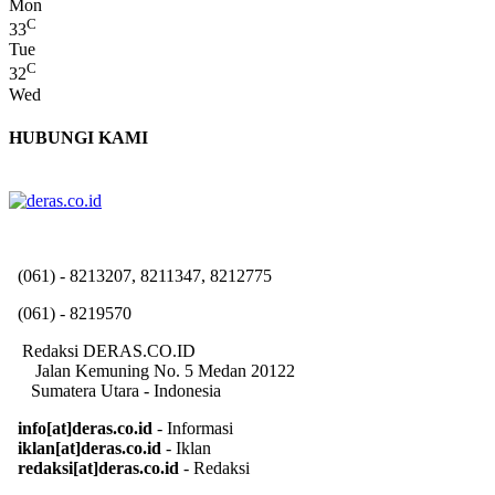
Mon
C
33
Tue
C
32
Wed
HUBUNGI KAMI
(061) - 8213207, 8211347, 8212775
(061) - 8219570
Redaksi DERAS.CO.ID
Jalan Kemuning No. 5 Medan 20122
Sumatera Utara - Indonesia
info[at]deras.co.id
- Informasi
iklan[at]deras.co.id
- Iklan
redaksi[at]deras.co.id
- Redaksi