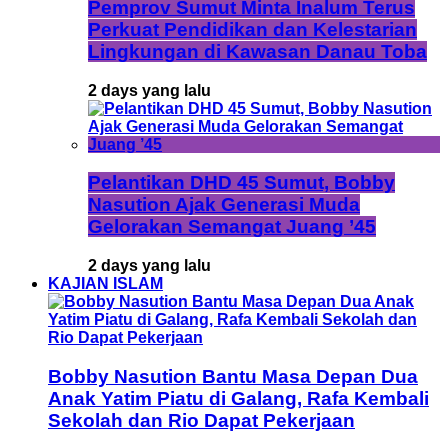
Pemprov Sumut Minta Inalum Terus
Perkuat Pendidikan dan Kelestarian
Lingkungan di Kawasan Danau Toba
2 days yang lalu
Pelantikan DHD 45 Sumut, Bobby
Nasution Ajak Generasi Muda
Gelorakan Semangat Juang ’45
2 days yang lalu
KAJIAN ISLAM
Bobby Nasution Bantu Masa Depan Dua
Anak Yatim Piatu di Galang, Rafa Kembali
Sekolah dan Rio Dapat Pekerjaan