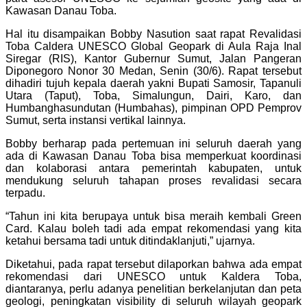
Kawasan Danau Toba.
Hal itu disampaikan Bobby Nasution saat rapat Revalidasi
Toba Caldera UNESCO Global Geopark di Aula Raja Inal
Siregar (RIS), Kantor Gubernur Sumut, Jalan Pangeran
Diponegoro Nonor 30 Medan, Senin (30/6). Rapat tersebut
dihadiri tujuh kepala daerah yakni Bupati Samosir, Tapanuli
Utara (Taput), Toba, Simalungun, Dairi, Karo, dan
Humbanghasundutan (Humbahas), pimpinan OPD Pemprov
Sumut, serta instansi vertikal lainnya.
Bobby berharap pada pertemuan ini seluruh daerah yang
ada di Kawasan Danau Toba bisa memperkuat koordinasi
dan kolaborasi antara pemerintah kabupaten, untuk
mendukung seluruh tahapan proses revalidasi secara
terpadu.
“Tahun ini kita berupaya untuk bisa meraih kembali Green
Card. Kalau boleh tadi ada empat rekomendasi yang kita
ketahui bersama tadi untuk ditindaklanjuti,” ujarnya.
Diketahui, pada rapat tersebut dilaporkan bahwa ada empat
rekomendasi dari UNESCO untuk Kaldera Toba,
diantaranya, perlu adanya penelitian berkelanjutan dan peta
geologi, peningkatan visibility di seluruh wilayah geopark