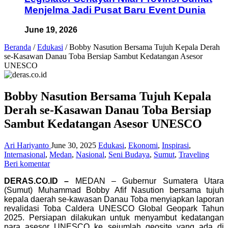
Menjelma Jadi Pusat Baru Event Dunia
June 19, 2026
Beranda
/
Edukasi
/
Bobby Nasution Bersama Tujuh Kepala Derah
se-Kasawan Danau Toba Bersiap Sambut Kedatangan Asesor
UNESCO
Bobby Nasution Bersama Tujuh Kepala
Derah se-Kasawan Danau Toba Bersiap
Sambut Kedatangan Asesor UNESCO
Ari Hariyanto
June 30, 2025
Edukasi
,
Ekonomi
,
Inspirasi
,
Internasional
,
Medan
,
Nasional
,
Seni Budaya
,
Sumut
,
Traveling
Beri komentar
DERAS.CO.ID –
MEDAN – Gubernur Sumatera Utara
(Sumut) Muhammad Bobby Afif Nasution bersama tujuh
kepala daerah se-kawasan Danau Toba menyiapkan laporan
revalidasi Toba Caldera UNESCO Global Geopark Tahun
2025. Persiapan dilakukan untuk menyambut kedatangan
para asesor UNESCO ke sejumlah geosite yang ada di