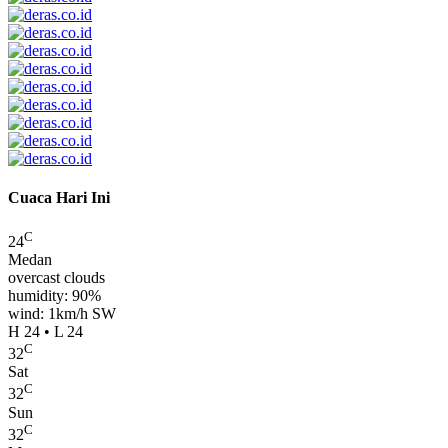
Cuaca Hari Ini
C
24
Medan
overcast clouds
humidity: 90%
wind: 1km/h SW
H 24 • L 24
C
32
Sat
C
32
Sun
C
32