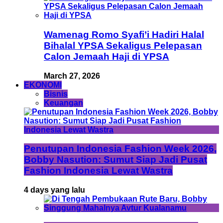
Wamenag Romo Syafi’i Hadiri Halal
Bihalal YPSA Sekaligus Pelepasan
Calon Jemaah Haji di YPSA
March 27, 2026
EKONOMI
Bisnis
Keuangan
Penutupan Indonesia Fashion Week 2026,
Bobby Nasution: Sumut Siap Jadi Pusat
Fashion Indonesia Lewat Wastra
4 days yang lalu