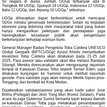
50 negara di dunia. Jumlah UGGp terbanyak ada di
Tiongkok 49 UGGp, Spanyol 18 UGGp, Indonesia 12 UGGp,
Italia 12 UGGp, dan Jepang 10 UGGp,” sebutnya.
UGGp diharapkan dapat berkontribusi untuk mencapai
SDGs melalui geowisata berkelanjutan. Selain itu kegiatan
ekonomi yang didorong oleh masyarakat lokal yang bukan
hanya mengasilkan pekerjaan dan pendapatan juga
meningkatkan kesadaran publik akan pengelolaan
berkelanjutan terhadap warisan bumi.
General Manager Badan Pengelola Toba Caldera UNESCO
Global Geopark (BPTCUGGp) Azizul Kholis menyebutkan
revalidasi Toba Caldera akan dilakukan pada 21-25 Juli
2025. Para asesor atau validator akan tiba melalui Bandara
Silangit. Mereka direncanakan akan mengunjungi sejumlah
tempat di Kawasan Danau Toba seperti Taman Eden, juga
dilakukan kunjungan ke Samosir untuk melihat sejumlah
geosite. Para validator juga akan menuju Merek-Sipiso-piso-
Tongging, dan kembali ke Kota Medan.
Dijadwalkan validator/asesor yang akan hadir yakni Jose
Brilha (Portugal) dan Jeon Yong Mun (Korea Selatan). Pada
acara itu juga Gubernur Sumut bersama tujuh kepala daerah
se-kawasan Danau Toba juga melakukan penandatangan