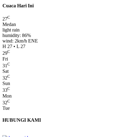
Cuaca Hari Ini
C
27
Medan
light rain
humidity: 86%
wind: 2km/h ENE
H 27 • L 27
C
29
Fri
C
31
Sat
C
32
Sun
C
33
Mon
C
32
Tue
HUBUNGI KAMI