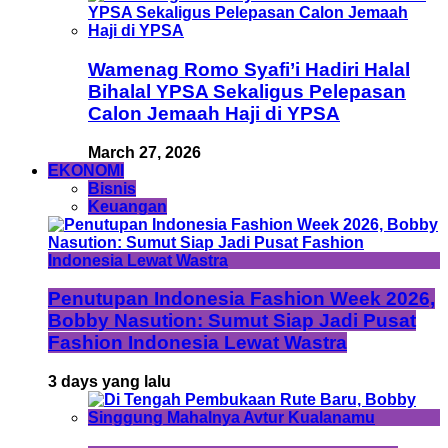
Wamenag Romo Syafi’i Hadiri Halal
Bihalal YPSA Sekaligus Pelepasan
Calon Jemaah Haji di YPSA
March 27, 2026
EKONOMI
Bisnis
Keuangan
Penutupan Indonesia Fashion Week 2026,
Bobby Nasution: Sumut Siap Jadi Pusat
Fashion Indonesia Lewat Wastra
3 days yang lalu