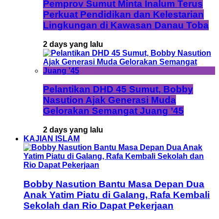
Pemprov Sumut Minta Inalum Terus
Perkuat Pendidikan dan Kelestarian
Lingkungan di Kawasan Danau Toba
2 days yang lalu
Pelantikan DHD 45 Sumut, Bobby
Nasution Ajak Generasi Muda
Gelorakan Semangat Juang ’45
2 days yang lalu
KAJIAN ISLAM
Bobby Nasution Bantu Masa Depan Dua
Anak Yatim Piatu di Galang, Rafa Kembali
Sekolah dan Rio Dapat Pekerjaan