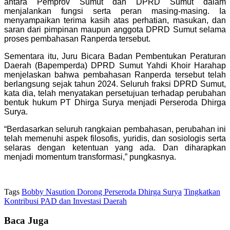
antara Pemprov Sumut dan DPRD Sumut dalam
menjalankan fungsi serta peran masing-masing. Ia
menyampaikan terima kasih atas perhatian, masukan, dan
saran dari pimpinan maupun anggota DPRD Sumut selama
proses pembahasan Ranperda tersebut.
Sementara itu, Juru Bicara Badan Pembentukan Peraturan
Daerah (Bapemperda) DPRD Sumut Yahdi Khoir Harahap
menjelaskan bahwa pembahasan Ranperda tersebut telah
berlangsung sejak tahun 2024. Seluruh fraksi DPRD Sumut,
kata dia, telah menyatakan persetujuan terhadap perubahan
bentuk hukum PT Dhirga Surya menjadi Perseroda Dhirga
Surya.
“Berdasarkan seluruh rangkaian pembahasan, perubahan ini
telah memenuhi aspek filosofis, yuridis, dan sosiologis serta
selaras dengan ketentuan yang ada. Dan diharapkan
menjadi momentum transformasi,” pungkasnya.
Tags
Bobby Nasution Dorong Perseroda Dhirga Surya
Tingkatkan
Kontribusi PAD dan Investasi Daerah
Baca Juga