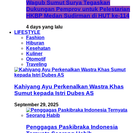
Wagub Sumut Surya Tegaskan
Dukungan Pemprov untuk Pelestarian
HKBP Medan Sudirman di HUT ke-114
4 days yang lalu
LIFESTYLE
Fashion
Hiburan
Kesehatan
Kuliner
Otomotif
Traveling
Kahiyang Ayu Perkenalkan Wastra Khas
Sumut kepada Istri Dubes AS
September 29, 2025
Penggagas Paskibraka Indonesia