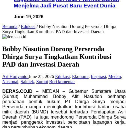
Menjelma Jadi Pusat Baru Event Dunia
June 19, 2026
Beranda
/
Edukasi
/
Bobby Nasution Dorong Perseroda Dhirga
Surya Tingkatkan Kontribusi PAD dan Investasi Daerah
Bobby Nasution Dorong Perseroda
Dhirga Surya Tingkatkan Kontribusi
PAD dan Investasi Daerah
Ari Hariyanto
June 25, 2026
Edukasi
,
Ekonomi
,
Inspirasi
,
Medan
,
Nasional
,
Saintek
,
Sumut
Beri komentar
DERAS.CO.ID –
MEDAN – Gubernur Sumatera Utara
(Sumut) Muhammad Bobby Afif Nasution berharap
perubahan bentuk hukum PT Dhirga Surya menjadi
Perseroda mampu meningkatkan kontribusi badan usaha
milik daerah (BUMD) tersebut terhadap Pendapatan Asli
Daerah (PAD). Ia juga mendorong Perseroda Dhirga Surya
menjadi penggerak investasi, penciptaan lapangan kerja,
dan pertumbuhan ekonomi daerah.