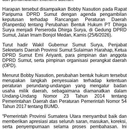
Harapan tersebut disampaikan Bobby Nasution pada Rapat
Paripurna DPRD Sumut dengan agenda pengambilan
keputusan terhadap Rancangan Peraturan Daerah
(Ranperda) tentang Perubahan Bentuk Hukum PT Dhirga
Surya menjadi Perseroda Dhirga Surya, di Gedung DPRD
Sumut, Jalan Imam Bonjol Medan, Kamis (25/6/2026).
Turut hadir Wakil Gubernur Sumut Surya, Penjabat
Sekretaris Daerah Provinsi Sumut Sulaiman Harahap, Ketua
DPRD Sumut Erni Ariyanti, para pimpinan dan anggota
DPRD Sumut, serta pimpinan organisasi perangkat daerah
(OPD).
Menurut Bobby Nasution, perubahan bentuk hukum tersebut
merupakan langkah penyesuaian terhadap ketentuan
peraturan perundang-undangan yang mengatur badan
usaha milik daerah, sebagaimana diamanatkan dalam
Undang-Undang Nomor 23 Tahun 2014 tentang
Pemerintahan Daerah dan Peraturan Pemerintah Nomor 54
Tahun 2017 tentang BUMD.
“Pemerintah Provinsi Sumatera Utara menyambut baik dan
memberikan apresiasi atas seluruh saran, masukan, koreksi,
serta penyempurnaan selama proses pembahasan. Ini