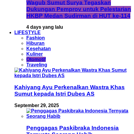
Wagub Sumut Surya Tegaskan
Dukungan Pemprov untuk Pelestarian
HKBP Medan Sudirman di HUT ke-114
4 days yang lalu
LIFESTYLE
Fashion
Hiburan
Kesehatan
Kuliner
Otomotif
Traveling
Kahiyang Ayu Perkenalkan Wastra Khas
Sumut kepada Istri Dubes AS
September 29, 2025
Penggagas Paskibraka Indonesia