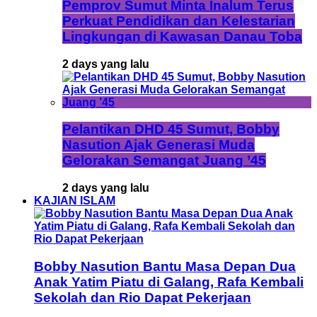
Pemprov Sumut Minta Inalum Terus
Perkuat Pendidikan dan Kelestarian
Lingkungan di Kawasan Danau Toba
2 days yang lalu
Pelantikan DHD 45 Sumut, Bobby
Nasution Ajak Generasi Muda
Gelorakan Semangat Juang ’45
2 days yang lalu
KAJIAN ISLAM
Bobby Nasution Bantu Masa Depan Dua
Anak Yatim Piatu di Galang, Rafa Kembali
Sekolah dan Rio Dapat Pekerjaan