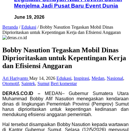
Menjelma Jadi Pusat Baru Event Dunia
June 19, 2026
Beranda
/
Edukasi
/
Bobby Nasution Tegaskan Mobil Dinas
Diprioritaskan untuk Kepentingan Kerja dan Efisiensi Anggaran
Bobby Nasution Tegaskan Mobil Dinas
Diprioritaskan untuk Kepentingan Kerja
dan Efisiensi Anggaran
Ari Hariyanto
May 14, 2026
Edukasi
,
Inspirasi
,
Medan
,
Nasional
,
Otomotif
,
Saintek
,
Sumut
Beri komentar
DERAS.CO.ID –
MEDAN– Gubernur Sumatera Utara
Muhammad Bobby Afif Nasution menegaskan kendaraan
dinas di lingkungan Pemerintah Provinsi (Pemprov) Sumut
harus diprioritaskan untuk kepentingan kedinasan dan
mendukung efisiensi anggaran pemerintah.
Hal tersebut disampaikan Bobby Nasution kepada wartawan
di Kantor Gubernur Sumut, Selasa (12/5/2026) menyusul