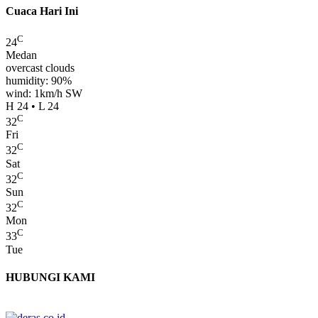
Cuaca Hari Ini
C
24
Medan
overcast clouds
humidity: 90%
wind: 1km/h SW
H 24 • L 24
C
32
Fri
C
32
Sat
C
32
Sun
C
32
Mon
C
33
Tue
HUBUNGI KAMI