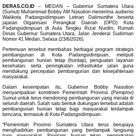
DERAS.CO.ID
– MEDAN – Gubernur Sumatera Utara
(Sumut) Muhammad Bobby Afif Nasution menerima audiensi
Walikota Padangsidimpuan Letnan Dalimunthe beserta
jajaran Organisasi Perangkat Daerah (OPD) Kota
Padangsidimpuan di Aula Tengku Rizal Nurdin, Rumah
Dinas Gubernur Sumatera Utara, Jalan Jenderal Sudirman
Nomor 41 Medan, Selasa (23/6/2026).
Pertemuan tersebut membahas berbagai program strategis
pembangunan di Kota Padangsidimpuan, meliputi
pembangunan hunian tetap (huntap), penguatan layanan
kesehatan, serta peningkatan infrastruktur jalan guna
mendukung percepatan pembangunan dan kesejahteraan
masyarakat.
Dalam kesempatan itu, Gubernur Bobby Nasution
menyampaikan komitmen Pemerintah Provinsi (Pemprov)
Sumut untuk terus mendorong pembangunan yang merata di
seluruh daerah. Salah satu bentuk dukungan tersebut adalah
pembangunan hunian tetap bagi masyarakat terdampak
bencana, termasuk di Kota Padangsidimpuan.
“Pemerintah Provinsi Sumatera Utara terus berupaya
menghadirkan pembangunan yang berdampak langsung
bagi masyarakat. Program hunian tetap, peningkatan