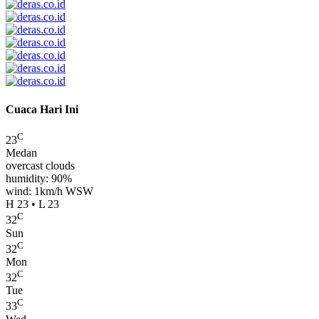
Cuaca Hari Ini
C
23
Medan
overcast clouds
humidity: 90%
wind: 1km/h WSW
H 23 • L 23
C
32
Sun
C
32
Mon
C
32
Tue
C
33