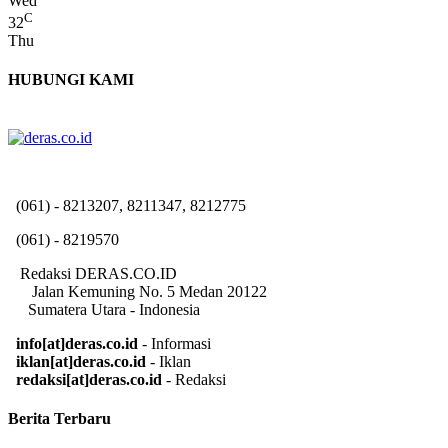
Wed
C
32
Thu
HUBUNGI KAMI
(061) - 8213207, 8211347, 8212775
(061) - 8219570
Redaksi DERAS.CO.ID
Jalan Kemuning No. 5 Medan 20122
Sumatera Utara - Indonesia
info[at]deras.co.id
- Informasi
iklan[at]deras.co.id
- Iklan
redaksi[at]deras.co.id
- Redaksi
Berita Terbaru