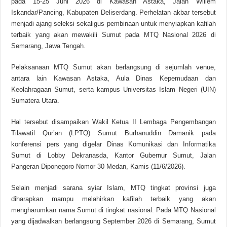
pada 15-25 Juni 2026 di Kawasan Astaka, Jalan Willem
Iskandar/Pancing, Kabupaten Deliserdang. Perhelatan akbar tersebut
menjadi ajang seleksi sekaligus pembinaan untuk menyiapkan kafilah
terbaik yang akan mewakili Sumut pada MTQ Nasional 2026 di
Semarang, Jawa Tengah.
Pelaksanaan MTQ Sumut akan berlangsung di sejumlah venue,
antara lain Kawasan Astaka, Aula Dinas Kepemudaan dan
Keolahragaan Sumut, serta kampus Universitas Islam Negeri (UIN)
Sumatera Utara.
Hal tersebut disampaikan Wakil Ketua II Lembaga Pengembangan
Tilawatil Qur’an (LPTQ) Sumut Burhanuddin Damanik pada
konferensi pers yang digelar Dinas Komunikasi dan Informatika
Sumut di Lobby Dekranasda, Kantor Gubernur Sumut, Jalan
Pangeran Diponegoro Nomor 30 Medan, Kamis (11/6/2026).
Selain menjadi sarana syiar Islam, MTQ tingkat provinsi juga
diharapkan mampu melahirkan kafilah terbaik yang akan
mengharumkan nama Sumut di tingkat nasional. Pada MTQ Nasional
yang dijadwalkan berlangsung September 2026 di Semarang, Sumut