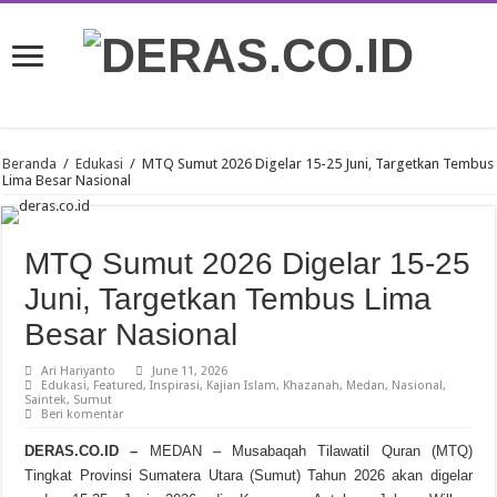
Beranda
/
Edukasi
/
MTQ Sumut 2026 Digelar 15-25 Juni, Targetkan Tembus
Lima Besar Nasional
MTQ Sumut 2026 Digelar 15-25
Juni, Targetkan Tembus Lima
Besar Nasional
Ari Hariyanto
June 11, 2026
Edukasi
,
Featured
,
Inspirasi
,
Kajian Islam
,
Khazanah
,
Medan
,
Nasional
,
Saintek
,
Sumut
Beri komentar
DERAS.CO.ID –
MEDAN – Musabaqah Tilawatil Quran (MTQ)
Tingkat Provinsi Sumatera Utara (Sumut) Tahun 2026 akan digelar