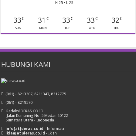
H 25 • L 25
33
31
33
33
32
C
C
C
C
C
SUN
MON
TUE
WED
THU
HUBUNGI KAMI
(061) - 8213207, 8211347, 8212775
(061) - 8219570
Redaksi DERAS.CO.ID
Jalan Kemuning No. 5 Medan 20122
Sumatera Utara - Indonesia
info[at]deras.co.id
- Informasi
iklan[at]deras.co.id
- Iklan